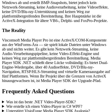
Windows ab und erstellt BMP-Snapshots, bietet jedoch kein
Netzwerk-Streaming, keine Audioverarbeitung, keine Videoeffekte,
keine DVD/Blu-ray-Unterstützung und keinen Weg zur
plattformübergreifenden Bereitstellung. Ihre Hauptstärke ist die
ActiveX-Integration für ältere VB6-, Delphi- und FoxPro-Projekte.
The Reality
Viscomsoft Media Player Pro ist eine ActiveX/COM-Komponente
aus der WinForms-Ära — sie spielt lokale Dateien unter Windows
ab und nichts weiter. Es gibt kein Netzwerk-Streaming, keine
Audio-Verarbeitungspipeline, keine Video-Effekt-Engine und
keinen Weg zur plattformübergreifenden Bereitstellung. Media
Player SDK .NET schließt diese Lücke vollständig: Es bietet Dual-
Engine-Wiedergabe, über 40 Audioeffekte, DVD/Blu-ray-
Navigation, RTSP/HLS-Streaming und virtuelle Kameraausgabe auf
fünf Plattformen. Wenn Ihr Projekt über die Grenzen von ActiveX
hinausgewachsen ist, ist Media Player SDK der Upgrade-Pfad.
Frequently Asked Questions
Was ist das beste .NET Video-Player-SDK?
Wie erstelle ich einen Video-Player in C# WPF?
Unterstützt VisioForge Media Player SDK Avalonia?