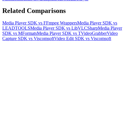
Related Comparisons
Media Player SDK vs FFmpeg Wrappers
Media Player SDK vs
LEADTOOLS
Media Player SDK vs LibVLCSharp
Media Player
SDK vs MFormats
Media Player SDK vs TVideoGrabber
Video
Capture SDK vs Viscomsoft
Video Edit SDK vs Viscomsoft