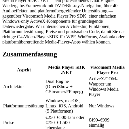
Media Player SDK .NET — ein professionelles Dual-Engine-
Wiedergabe-Framework mit DVD/Blu-ray-Navigation, über 40
Audioeffekten und plattformübergreifender Unterstützung —
gegenüber Viscomsoft Media Player Pro SDK, einer einfachen
Windows-only ActiveX-Komponente für grundlegende
Dateiwiedergabe. Wir untersuchen Architektur, Funktionen,
Plattformunterstützung, Preise und praxisnahen Code, damit Sie das
richtige C#-Video-Player-SDK für WPF, WinForms, Avalonia oder
plattformübergreifende Media-Player-Apps wählen können.
Zusammenfassung
Media Player SDK
Viscomsoft Media
Aspekt
.NET
Player Pro
ActiveX/COM-
Dual-Engine
Wrapper um
Architektur
(DirectShow +
Windows Media
GStreamer/FFmpeg)
Player
Windows, macOS,
Plattformunterstützung
Linux, iOS, Android
Nur Windows
(5 Plattformen)
€250–€500·Jahr oder
€499–€999
Preise
€750–€1.500
einmalig
lebenslang