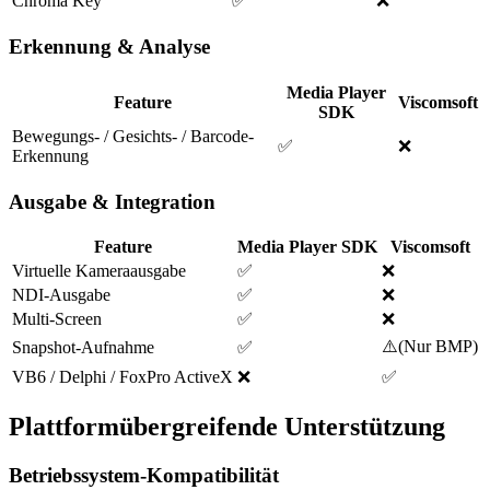
Chroma Key
✅
❌
Erkennung & Analyse
Media Player
Feature
Viscomsoft
SDK
Bewegungs- / Gesichts- / Barcode-
✅
❌
Erkennung
Ausgabe & Integration
Feature
Media Player SDK
Viscomsoft
Virtuelle Kameraausgabe
✅
❌
NDI-Ausgabe
✅
❌
Multi-Screen
✅
❌
⚠️
(
Nur BMP
)
Snapshot-Aufnahme
✅
VB6 / Delphi / FoxPro ActiveX
❌
✅
Plattformübergreifende Unterstützung
Betriebssystem-Kompatibilität