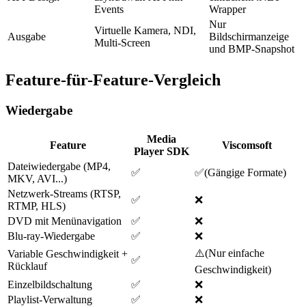
Events
Wrapper
Nur
Virtuelle Kamera, NDI,
Ausgabe
Bildschirmanzeige
Multi-Screen
und BMP-Snapshot
Feature-für-Feature-Vergleich
Wiedergabe
Media
Feature
Viscomsoft
Player SDK
Dateiwiedergabe (MP4,
✅
✅
(
Gängige Formate
)
MKV, AVI...)
Netzwerk-Streams (RTSP,
✅
❌
RTMP, HLS)
DVD mit Menünavigation
✅
❌
Blu-ray-Wiedergabe
✅
❌
⚠️
(
Nur einfache
Variable Geschwindigkeit +
✅
Rücklauf
Geschwindigkeit
)
Einzelbildschaltung
✅
❌
Playlist-Verwaltung
✅
❌