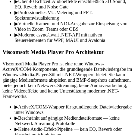
▶
Über 40 Echtzeit-Audioeffekte einschließlich 3D-Sound,
EQ, Reverb und Noise Gate
▶
Professionelles VU-Metering und FFT-
Spektrumvisualisierung
▶
Virtuelle Kamera und NDI-Ausgabe zur Einspeisung von
Video in Zoom, Teams oder OBS
▶
Moderne async/await .NET-API mit nativen
Steuerelementen für WPF, MAUI und Avalonia
Viscomsoft Media Player Pro Architektur
Viscomsoft Media Player Pro ist eine reine Windows-
ActiveX/COM-Komponente, die grundlegende Dateiwiedergabe im
Windows-Media-Player-Stil mit .NET-Wrappern bietet. Sie kann
gängige Medienformate abspielen und BMP-Snapshots aufnehmen,
bietet jedoch kein Netzwerk-Streaming, keine Audioverarbeitung,
keine Videoeffekte und keine Unterstützung moderner .NET-
Frameworks.
▶
ActiveX/COM-Wrapper für grundlegende Dateiwiedergabe
unter Windows
▶
Beschränkt auf gängige Mediendateiformate — keine
Netzwerk-Streaming-Protokolle
▶
Keine Audio-Effekt-Pipeline — kein EQ, Reverb oder
Verarbeitungsfunktionen