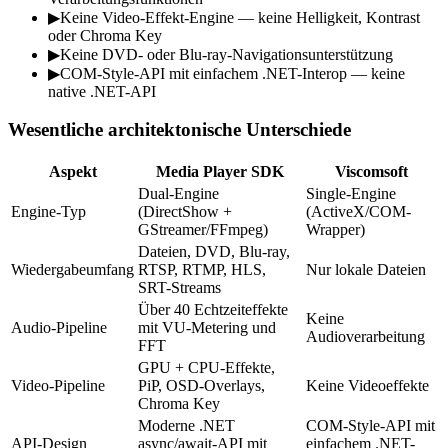
▶
Keine Video-Effekt-Engine — keine Helligkeit, Kontrast
oder Chroma Key
▶
Keine DVD- oder Blu-ray-Navigationsunterstützung
▶
COM-Style-API mit einfachem .NET-Interop — keine
native .NET-API
Wesentliche architektonische Unterschiede
Aspekt
Media Player SDK
Viscomsoft
Dual-Engine
Single-Engine
Engine-Typ
(DirectShow +
(ActiveX/COM-
GStreamer/FFmpeg)
Wrapper)
Dateien, DVD, Blu-ray,
Wiedergabeumfang
RTSP, RTMP, HLS,
Nur lokale Dateien
SRT-Streams
Über 40 Echtzeiteffekte
Keine
Audio-Pipeline
mit VU-Metering und
Audioverarbeitung
FFT
GPU + CPU-Effekte,
Video-Pipeline
PiP, OSD-Overlays,
Keine Videoeffekte
Chroma Key
Moderne .NET
COM-Style-API mit
API-Design
async/await-API mit
einfachem .NET-