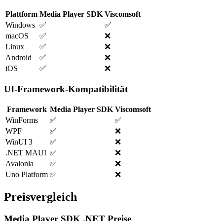
Plattform
Media Player SDK
Viscomsoft
Windows
✅
✅
macOS
✅
❌
Linux
✅
❌
Android
✅
❌
iOS
✅
❌
UI-Framework-Kompatibilität
Framework
Media Player SDK
Viscomsoft
WinForms
✅
✅
WPF
✅
❌
WinUI 3
✅
❌
.NET MAUI
✅
❌
Avalonia
✅
❌
Uno Platform
✅
❌
Preisvergleich
Media Player SDK .NET Preise