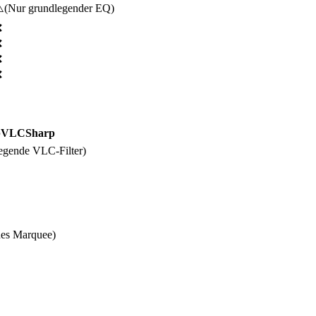
️
(
Nur grundlegender EQ
)
❌
❌
❌
❌
bVLCSharp
egende VLC-Filter
)
hes Marquee
)