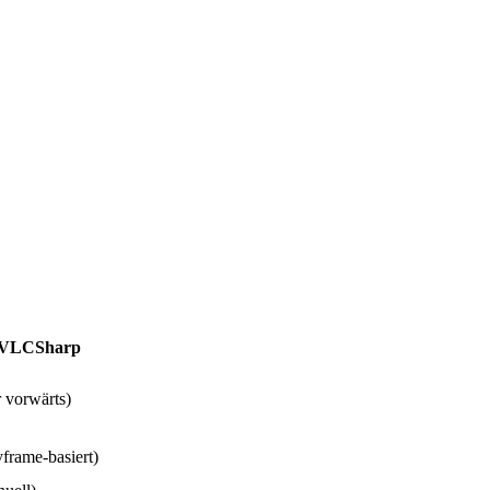
bVLCSharp
 vorwärts
)
frame-basiert
)