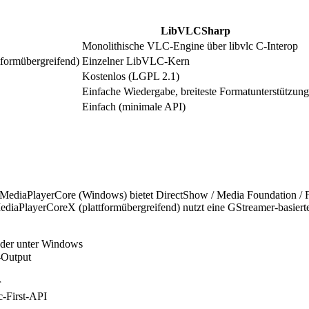
LibVLCSharp
Monolithische VLC-Engine über libvlc C-Interop
formübergreifend)
Einzelner LibVLC-Kern
Kostenlos (LGPL 2.1)
Einfache Wiedergabe, breiteste Formatunterstützung
Einfach (minimale API)
. MediaPlayerCore (Windows) bietet DirectShow / Media Foundation 
diaPlayerCoreX (plattformübergreifend) nutzt eine GStreamer-basier
der unter Windows
-Output
r
c-First-API