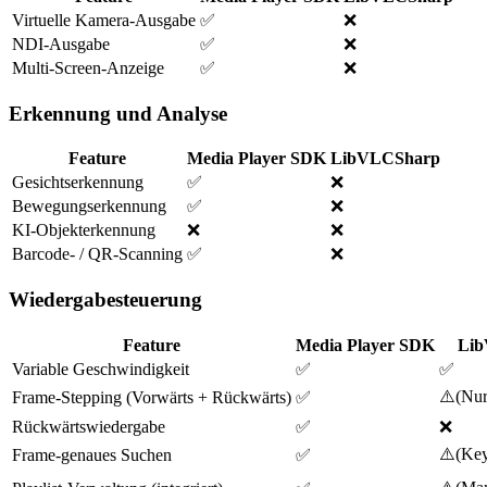
Virtuelle Kamera-Ausgabe
✅
❌
NDI-Ausgabe
✅
❌
Multi-Screen-Anzeige
✅
❌
Erkennung und Analyse
Feature
Media Player SDK
LibVLCSharp
Gesichtserkennung
✅
❌
Bewegungserkennung
✅
❌
KI-Objekterkennung
❌
❌
Barcode- / QR-Scanning
✅
❌
Wiedergabesteuerung
Feature
Media Player SDK
Li
Variable Geschwindigkeit
✅
✅
⚠️
(
Nur
Frame-Stepping (Vorwärts + Rückwärts)
✅
Rückwärtswiedergabe
✅
❌
⚠️
(
Key
Frame-genaues Suchen
✅