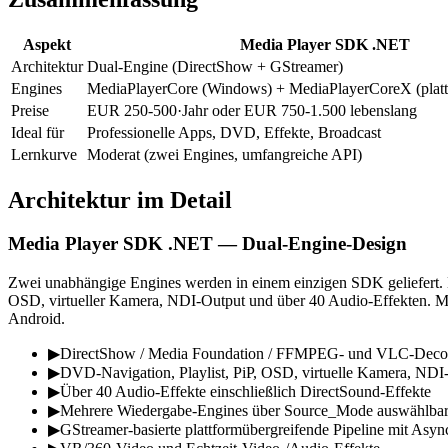
Aspekt
Media Player SDK .NET
Architektur
Dual-Engine (DirectShow + GStreamer)
Engines
MediaPlayerCore (Windows) + MediaPlayerCoreX (platt
Preise
EUR 250-500·Jahr oder EUR 750-1.500 lebenslang
Ideal für
Professionelle Apps, DVD, Effekte, Broadcast
Lernkurve
Moderat (zwei Engines, umfangreiche API)
Architektur im Detail
Media Player SDK .NET — Dual-Engine-Design
Zwei unabhängige Engines werden in einem einzigen SDK geliefert
OSD, virtueller Kamera, NDI-Output und über 40 Audio-Effekten. Me
Android.
▶
DirectShow / Media Foundation / FFMPEG- und VLC-Deco
▶
DVD-Navigation, Playlist, PiP, OSD, virtuelle Kamera, NDI
▶
Über 40 Audio-Effekte einschließlich DirectSound-Effekte
▶
Mehrere Wiedergabe-Engines über Source_Mode auswählba
▶
GStreamer-basierte plattformübergreifende Pipeline mit Asyn