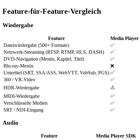
Feature-für-Feature-Vergleich
Wiedergabe
Feature
Media Playe
Dateiwiedergabe (500+ Formate)
✅
Netzwerk-Streaming (RTSP, RTMP, HLS, DASH)
✅
DVD-Navigation (Menüs, Kapitel, Titel)
✅
Blu-ray-Menüs
❌
Untertitel (SRT, SSA/ASS, WebVTT, VobSub, PGS)
✅
360 / VR-Video
✅
⚠️
HDR-Wiedergabe
MIDI-Wiedergabe
✅
Verschlüsselte Medien
✅
SRT / NDI-Eingang
✅
Audio
Feature
Media Player SDK