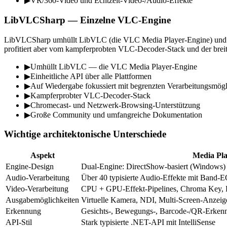
▶
VR/360-Video und Echtzeit-Video-/Audio-Effekte
LibVLCSharp — Einzelne VLC-Engine
LibVLCSharp umhüllt LibVLC (die VLC Media Player-Engine) und biete
profitiert aber vom kampferprobten VLC-Decoder-Stack und der breit
▶
Umhüllt LibVLC — die VLC Media Player-Engine
▶
Einheitliche API über alle Plattformen
▶
Auf Wiedergabe fokussiert mit begrenzten Verarbeitungsmögl
▶
Kampferprobter VLC-Decoder-Stack
▶
Chromecast- und Netzwerk-Browsing-Unterstützung
▶
Große Community und umfangreiche Dokumentation
Wichtige architektonische Unterschiede
Aspekt
Media Pl
Engine-Design
Dual-Engine: DirectShow-basiert (Windows) +
Audio-Verarbeitung
Über 40 typisierte Audio-Effekte mit Band-
Video-Verarbeitung
CPU + GPU-Effekt-Pipelines, Chroma Key, 
Ausgabemöglichkeiten
Virtuelle Kamera, NDI, Multi-Screen-Anzeig
Erkennung
Gesichts-, Bewegungs-, Barcode-/QR-Erkennu
API-Stil
Stark typisierte .NET-API mit IntelliSense