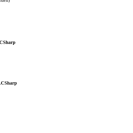
uell
)
CSharp
LCSharp