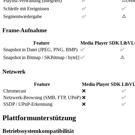
⚠️
(
Man
Playlist-Verwaltung (integriert)
✅
Schleife mit Ereignissen
✅
✅
⚠️
Segmentwiedergabe
✅
Frame-Aufnahme
Feature
Media Player SDK
LibVL
Snapshot in Datei (JPEG, PNG, BMP)
✅
✅
⚠️
Snapshot in Bitmap / SKBitmap / byte[]
✅
Netzwerk
Feature
Media Player SDK
LibV
Chromecast
❌
✅
Netzwerk-Browsing (SMB, FTP, UPnP)
❌
✅
SSDP / UPnP-Erkennung
❌
✅
Plattformunterstützung
Betriebssystemkompatibilität