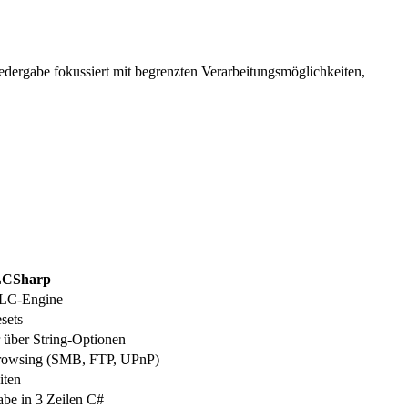
dergabe fokussiert mit begrenzten Verarbeitungsmöglichkeiten,
LCSharp
VLC-Engine
sets
 über String-Optionen
rowsing (SMB, FTP, UPnP)
iten
be in 3 Zeilen C#