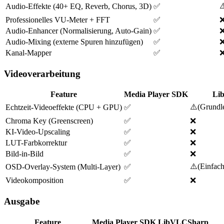
⚠
Audio-Effekte (40+ EQ, Reverb, Chorus, 3D)
✅
Professionelles VU-Meter + FFT
✅
Audio-Enhancer (Normalisierung, Auto-Gain)
✅
Audio-Mixing (externe Spuren hinzufügen)
✅
Kanal-Mapper
✅
Videoverarbeitung
Feature
Media Player SDK
Li
⚠️
(
Grundl
Echtzeit-Videoeffekte (CPU + GPU)
✅
Chroma Key (Greenscreen)
✅
❌
KI-Video-Upscaling
✅
❌
LUT-Farbkorrektur
✅
❌
Bild-in-Bild
✅
❌
⚠️
(
Einfac
OSD-Overlay-System (Multi-Layer)
✅
Videokomposition
✅
❌
Ausgabe
Feature
Media Player SDK
LibVLCSharp