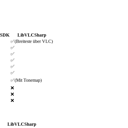
r SDK
LibVLCSharp
✅
(
Breiteste über VLC
)
✅
✅
✅
✅
✅
✅
(
Mit Tonemap
)
❌
❌
❌
LibVLCSharp