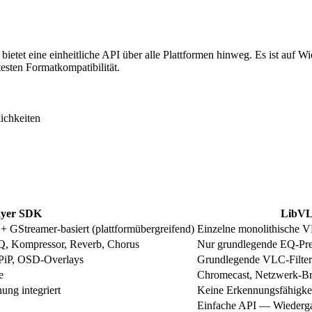
t eine einheitliche API über alle Plattformen hinweg. Es ist auf Wie
esten Formatkompatibilität.
ichkeiten
ayer SDK
LibV
 GStreamer-basiert (plattformübergreifend)
Einzelne monolithische 
EQ, Kompressor, Reverb, Chorus
Nur grundlegende EQ-Pre
PiP, OSD-Overlays
Grundlegende VLC-Filter
e
Chromecast, Netzwerk-B
ng integriert
Keine Erkennungsfähigke
Einfache API — Wiederga