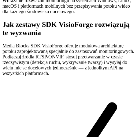
Wdrażanie rozwiązań monitoringu na systemach Windows, Linux,
macOS i platformach mobilnych bez przepisywania potoku wideo
dla każdego środowiska docelowego.
Jak zestawy SDK VisioForge rozwiązują
te wyzwania
Media Blocks SDK VisioForge oferuje modułową architekturę
potoku zaprojektowaną specjalnie do zastosowań monitoringowych.
Podłączaj źródła RTSP/ONVIF, stosuj przetwarzanie w czasie
rzeczywistym (detekcja ruchu, wykrywanie twarzy) i wysyłaj do
wielu miejsc docelowych jednocześnie — z jednolitym API na
wszystkich platformach.