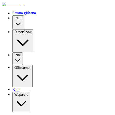
Strona główna
.NET
DirectShow
Inne
GStreamer
Kup
Wsparcie