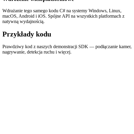
Wdrażanie tego samego kodu C# na systemy Windows, Linux,
macOS, Android i iOS. Spójne API na wszystkich platformach z
natywną wydajnością.
Przykłady kodu
Prawdziwy kod z naszych demonstracji SDK — podłączanie kamer,
nagrywanie, detekcja ruchu i więcej.
Podgląd kamery RTSP
C#
Pokaż kod
Nagrywanie z kamery IP do MP4
C#