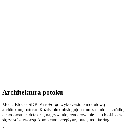
Detekcja ruchu
C#
Pokaż kod
Wykrywanie i rozmywanie twarzy
C#
Pokaż kod
Architektura potoku
Media Blocks SDK VisioForge wykorzystuje modułową
architekturę potoku. Każdy blok obsługuje jedno zadanie — źródło,
dekodowanie, detekcja, nagrywanie, renderowanie — a bloki łączą
się ze sobą tworząc kompletne przepływy pracy monitoringu.