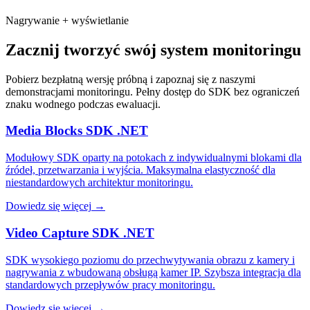
Nagrywanie + wyświetlanie
Zacznij tworzyć swój system monitoringu
Pobierz bezpłatną wersję próbną i zapoznaj się z naszymi
demonstracjami monitoringu. Pełny dostęp do SDK bez ograniczeń
znaku wodnego podczas ewaluacji.
Media Blocks SDK .NET
Modułowy SDK oparty na potokach z indywidualnymi blokami dla
źródeł, przetwarzania i wyjścia. Maksymalna elastyczność dla
niestandardowych architektur monitoringu.
Dowiedz się więcej
→
Video Capture SDK .NET
SDK wysokiego poziomu do przechwytywania obrazu z kamery i
nagrywania z wbudowaną obsługą kamer IP. Szybsza integracja dla
standardowych przepływów pracy monitoringu.
Dowiedz się więcej
→