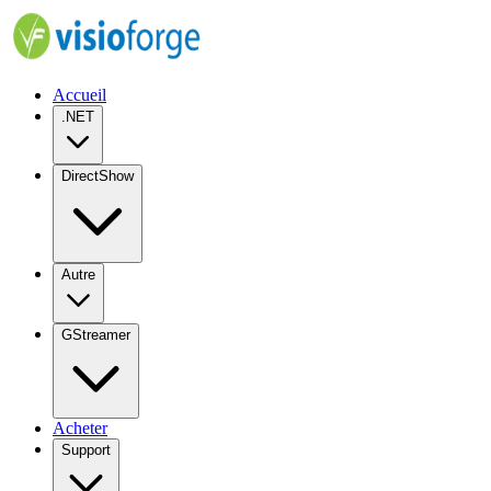
Accueil
.NET
DirectShow
Autre
GStreamer
Acheter
Support