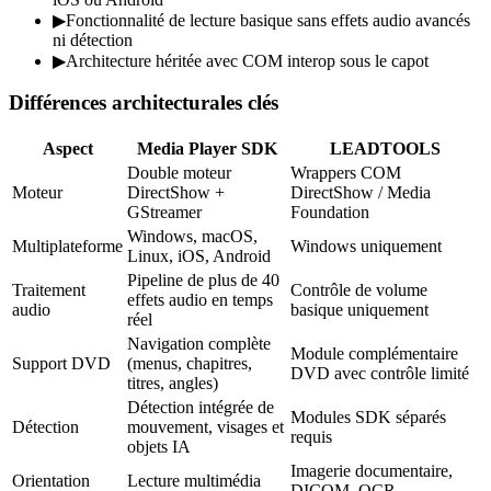
▶
Fonctionnalité de lecture basique sans effets audio avancés
ni détection
▶
Architecture héritée avec COM interop sous le capot
Différences architecturales clés
Aspect
Media Player SDK
LEADTOOLS
Double moteur
Wrappers COM
Moteur
DirectShow +
DirectShow / Media
GStreamer
Foundation
Windows, macOS,
Multiplateforme
Windows uniquement
Linux, iOS, Android
Pipeline de plus de 40
Traitement
Contrôle de volume
effets audio en temps
audio
basique uniquement
réel
Navigation complète
Module complémentaire
Support DVD
(menus, chapitres,
DVD avec contrôle limité
titres, angles)
Détection intégrée de
Modules SDK séparés
Détection
mouvement, visages et
requis
objets IA
Imagerie documentaire,
Orientation
Lecture multimédia
DICOM, OCR