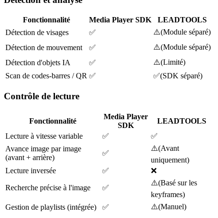
Fonctionnalité
Media Player SDK
LEADTOOLS
⚠️
(
Module séparé
)
Détection de visages
✅
⚠️
(
Module séparé
)
Détection de mouvement
✅
⚠️
(
Limité
)
Détection d'objets IA
✅
Scan de codes-barres / QR
✅
✅
(
SDK séparé
)
Contrôle de lecture
Media Player
Fonctionnalité
LEADTOOLS
SDK
Lecture à vitesse variable
✅
✅
⚠️
(
Avant
Avance image par image
✅
(avant + arrière)
uniquement
)
Lecture inversée
✅
❌
⚠️
(
Basé sur les
Recherche précise à l'image
✅
keyframes
)
⚠️
(
Manuel
)
Gestion de playlists (intégrée)
✅