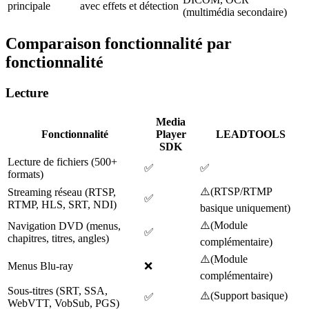
principale
avec effets et détection
(multimédia secondaire)
Comparaison fonctionnalité par
fonctionnalité
Lecture
Media
Fonctionnalité
Player
LEADTOOLS
SDK
Lecture de fichiers (500+
✅
✅
formats)
⚠️
(
RTSP/RTMP
Streaming réseau (RTSP,
✅
RTMP, HLS, SRT, NDI)
basique uniquement
)
⚠️
(
Module
Navigation DVD (menus,
✅
chapitres, titres, angles)
complémentaire
)
⚠️
(
Module
Menus Blu-ray
❌
complémentaire
)
Sous-titres (SRT, SSA,
⚠️
(
Support basique
)
✅
WebVTT, VobSub, PGS)