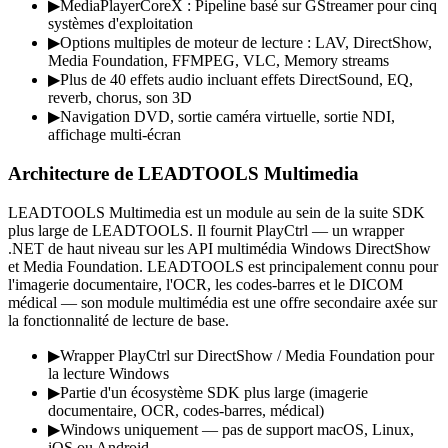
▶
MediaPlayerCoreX : Pipeline basé sur GStreamer pour cinq
systèmes d'exploitation
▶
Options multiples de moteur de lecture : LAV, DirectShow,
Media Foundation, FFMPEG, VLC, Memory streams
▶
Plus de 40 effets audio incluant effets DirectSound, EQ,
reverb, chorus, son 3D
▶
Navigation DVD, sortie caméra virtuelle, sortie NDI,
affichage multi-écran
Architecture de LEADTOOLS Multimedia
LEADTOOLS Multimedia est un module au sein de la suite SDK
plus large de LEADTOOLS. Il fournit PlayCtrl — un wrapper
.NET de haut niveau sur les API multimédia Windows DirectShow
et Media Foundation. LEADTOOLS est principalement connu pour
l'imagerie documentaire, l'OCR, les codes-barres et le DICOM
médical — son module multimédia est une offre secondaire axée sur
la fonctionnalité de lecture de base.
▶
Wrapper PlayCtrl sur DirectShow / Media Foundation pour
la lecture Windows
▶
Partie d'un écosystème SDK plus large (imagerie
documentaire, OCR, codes-barres, médical)
▶
Windows uniquement — pas de support macOS, Linux,
iOS ou Android