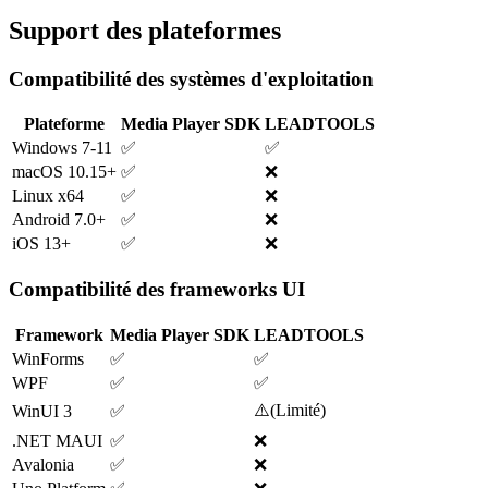
Support des plateformes
Compatibilité des systèmes d'exploitation
Plateforme
Media Player SDK
LEADTOOLS
Windows 7-11
✅
✅
macOS 10.15+
✅
❌
Linux x64
✅
❌
Android 7.0+
✅
❌
iOS 13+
✅
❌
Compatibilité des frameworks UI
Framework
Media Player SDK
LEADTOOLS
WinForms
✅
✅
WPF
✅
✅
⚠️
(
Limité
)
WinUI 3
✅
.NET MAUI
✅
❌
Avalonia
✅
❌