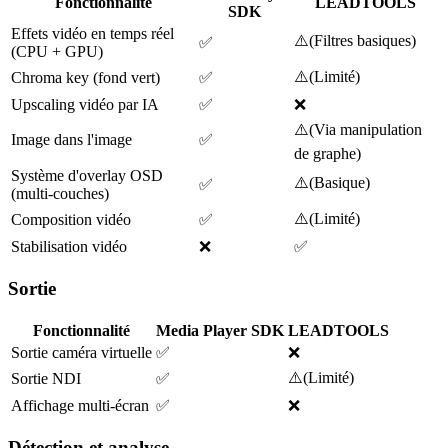
Fonctionnalité
LEADTOOLS
SDK
Effets vidéo en temps réel
⚠️
(
Filtres basiques
)
✅
(CPU + GPU)
⚠️
(
Limité
)
Chroma key (fond vert)
✅
Upscaling vidéo par IA
✅
❌
⚠️
(
Via manipulation
Image dans l'image
✅
de graphe
)
Système d'overlay OSD
⚠️
(
Basique
)
✅
(multi-couches)
⚠️
(
Limité
)
Composition vidéo
✅
Stabilisation vidéo
❌
✅
Sortie
Fonctionnalité
Media Player SDK
LEADTOOLS
Sortie caméra virtuelle
✅
❌
⚠️
(
Limité
)
Sortie NDI
✅
Affichage multi-écran
✅
❌
Détection et analyse