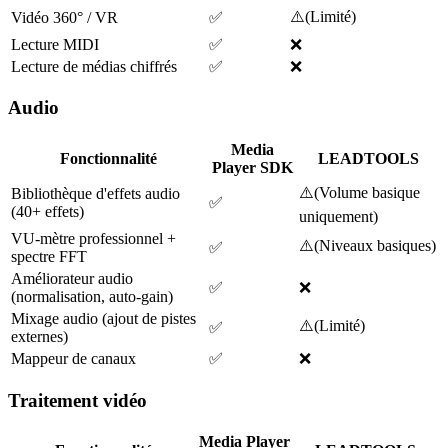
⚠️
(
Limité
)
Vidéo 360° / VR
✅
Lecture MIDI
✅
❌
Lecture de médias chiffrés
✅
❌
Audio
Media
Fonctionnalité
LEADTOOLS
Player SDK
⚠️
(
Volume basique
Bibliothèque d'effets audio
✅
(40+ effets)
uniquement
)
VU-mètre professionnel +
⚠️
(
Niveaux basiques
)
✅
spectre FFT
Améliorateur audio
✅
❌
(normalisation, auto-gain)
Mixage audio (ajout de pistes
⚠️
(
Limité
)
✅
externes)
Mappeur de canaux
✅
❌
Traitement vidéo
Media Player