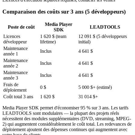
Comparaison des coûts sur 3 ans (5 développeurs)
Media Player
Poste de coût
LEADTOOLS
SDK
Licences
1 620 $ (team
12 091 $ (5 développeurs
développeur
lifetime)
initial)
Maintenance
Inclus
4 641 $
année 1
Maintenance
Inclus
4 641 $
année 2
Maintenance
Inclus
4 641 $
année 3
Frais de
0 $
5 000 $+ (estimé)
déploiement
Coût total 3 ans
1 620 $
31 014 $+
Media Player SDK permet d'économiser 95 % sur 3 ans. Les tarifs
LEADTOOLS sont modulaires — la plupart des projets réels
nécessitent des modules supplémentaires (DVD, streaming, MPEG-
2) qui augmentent considérablement le coût total. Les redevances de
déploiement ajoutent des dépenses continues qui augmentent avec
votre base de clients.