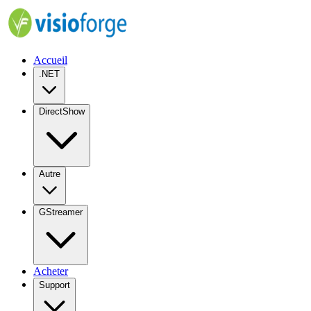
Accueil
.NET
DirectShow
Autre
GStreamer
Acheter
Support