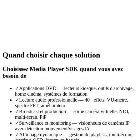
var player = new MediaPlayerCore(videoView);

player.Audio_Effects_DS_Chorus(

player.Playlist_Clear();

    -1, "chorus",

LEADTOOLS Multimedia
player.Playlist_Add("security_cam.mp4");

    delay: 16f, depth: 10f, feedback: 25f,

    frequency: 1.1f,

C#
// Motion detection configuration

    phase: DSChorusPhase.Phase90,

player.Motion_Detection = new MotionDetectionSettings

    waveformTriangle: DSChorusWaveForm.Triangle,

{

    wetDryMix: 50f);
    Enabled = true,

    Compare_Greyscale = true,

Réduire
    Highlight_Enabled = true,

    Highlight_Threshold = 25,

Quand choisir chaque solution
// Detection features available via separate

    Matrix_Width = 8,

// LEADTOOLS modules (additional license cost)

    Matrix_Height = 8

// Not integrated into the playback pipeline

};

// Requires manual frame extraction + processing

Choisissez Media Player SDK quand vous avez
player.OnMotion += (s, e) =>

besoin de
var player = new PlayCtrl();

    Console.WriteLine(

player.SourceFile = "security_cam.mp4";

        $"Motion level: {e.Level}");

player.Play();

✓
Applications DVD — lecteurs kiosque, outils d'archivage,
await player.PlayAsync();
home cinéma, systèmes de formation
// Would need to capture frames and process

✓
Lecture audio professionnelle — 40+ effets, VU-mètre,
// with LEADTOOLS Recognition SDK

// Face detection: separate Recognition SDK

spectre FFT, améliorateur
// Motion: manual implementation required

✓
Broadcast et production — sortie caméra virtuelle, NDI,
// Barcode: separate Barcode SDK module
multi-écran, PiP
✓
Surveillance et monitoring — visionneurs de caméras IP
avec détection mouvement/visages/IA
✓
Affichage dynamique — gestion de playlists, multi-écran,