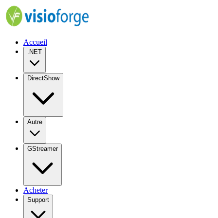
Accueil
.NET
DirectShow
Autre
GStreamer
Acheter
Support