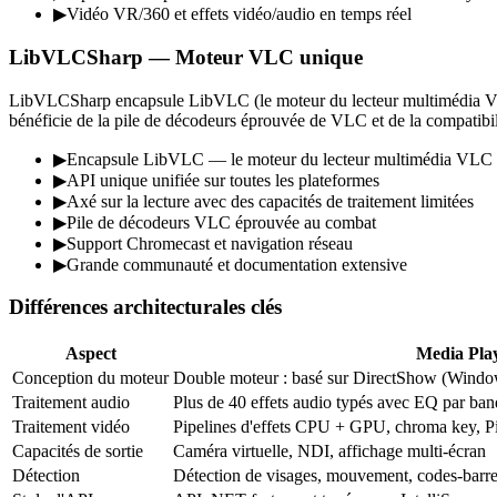
▶
Vidéo VR/360 et effets vidéo/audio en temps réel
LibVLCSharp — Moteur VLC unique
LibVLCSharp encapsule LibVLC (le moteur du lecteur multimédia VLC) f
bénéficie de la pile de décodeurs éprouvée de VLC et de la compatibili
▶
Encapsule LibVLC — le moteur du lecteur multimédia VLC
▶
API unique unifiée sur toutes les plateformes
▶
Axé sur la lecture avec des capacités de traitement limitées
▶
Pile de décodeurs VLC éprouvée au combat
▶
Support Chromecast et navigation réseau
▶
Grande communauté et documentation extensive
Différences architecturales clés
Aspect
Media Pla
Conception du moteur
Double moteur : basé sur DirectShow (Window
Traitement audio
Plus de 40 effets audio typés avec EQ par ban
Traitement vidéo
Pipelines d'effets CPU + GPU, chroma key, P
Capacités de sortie
Caméra virtuelle, NDI, affichage multi-écran
Détection
Détection de visages, mouvement, codes-barr