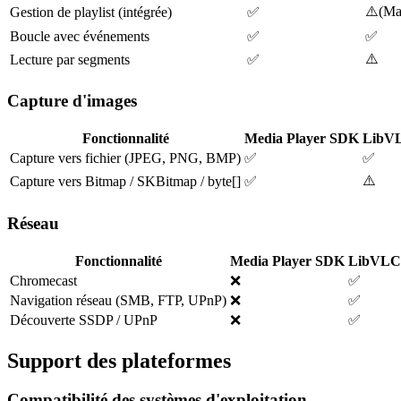
⚠️
(
Ma
Gestion de playlist (intégrée)
✅
Boucle avec événements
✅
✅
⚠️
Lecture par segments
✅
Capture d'images
Fonctionnalité
Media Player SDK
LibV
Capture vers fichier (JPEG, PNG, BMP)
✅
✅
⚠️
Capture vers Bitmap / SKBitmap / byte[]
✅
Réseau
Fonctionnalité
Media Player SDK
LibVLC
Chromecast
❌
✅
Navigation réseau (SMB, FTP, UPnP)
❌
✅
Découverte SSDP / UPnP
❌
✅
Support des plateformes
Compatibilité des systèmes d'exploitation