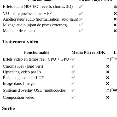
⚠
Effets audio (40+ EQ, reverb, chorus, 3D)
✅
VU-mètre professionnel + FFT
✅
❌
Améliorateur audio (normalisation, auto-gain)
✅
❌
Mixage audio (ajout de pistes externes)
✅
❌
Mappeur de canaux
✅
❌
Traitement vidéo
Fonctionnalité
Media Player SDK
L
⚠️
(
Fil
Effets vidéo en temps réel (CPU + GPU)
✅
Chroma Key (fond vert)
✅
❌
Upscaling vidéo par IA
✅
❌
Étalonnage couleur LUT
✅
❌
Image dans l'image
✅
❌
⚠️
(
Ban
Système d'overlay OSD (multicouche)
✅
Composition vidéo
✅
❌
Sortie