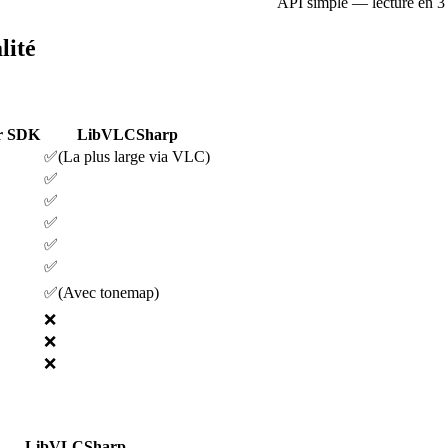
API simple — lecture en 3
lité
r SDK
LibVLCSharp
✅
(
La plus large via VLC
)
✅
✅
✅
✅
✅
✅
(
Avec tonemap
)
❌
❌
❌
LibVLCSharp