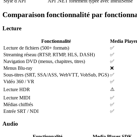
Style d'API
API .NET fortement typée avec IntelliSense
Comparaison fonctionnalité par fonctionna
Lecture
Fonctionnalité
Media Playe
Lecture de fichiers (500+ formats)
✅
Streaming réseau (RTSP, RTMP, HLS, DASH)
✅
Navigation DVD (menus, chapitres, titres)
✅
Menus Blu-ray
❌
Sous-titres (SRT, SSA/ASS, WebVTT, VobSub, PGS)
✅
Vidéo 360 / VR
✅
⚠️
Lecture HDR
Lecture MIDI
✅
Médias chiffrés
✅
Entrée SRT / NDI
✅
Audio
Fonctionnalité
Media Player SDK