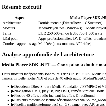
Résumé exécutif
Aspect
Media Player SDK .
Architecture
Double moteur (DirectShow + GStreamer)
Moteurs
MediaPlayerCore (Windows) + MediaPlayerC
Tarifs
EUR 250-500·an ou EUR 750-1 500 à vie
Idéal pour
Apps professionnelles, DVD, effets, broadca
Courbe d'apprentissage
Modérée (deux moteurs, API riche)
Analyse approfondie de l'architecture
Media Player SDK .NET — Conception à double mot
Deux moteurs indépendants sont fournis dans un seul SDK. MediaPl
caméra virtuelle, sortie NDI et plus de 40 effets audio. MediaPlayer
▶
Décodeurs DirectShow / Media Foundation / FFMPEG et 
▶
Navigation DVD, playlist, PiP, OSD, caméra virtuelle, sorti
▶
Plus de 40 effets audio incluant les effets DirectSound
▶
Plusieurs moteurs de lecture sélectionnables via Source_Mod
▶
Pipeline multiplateforme basé sur GStreamer avec API async-f