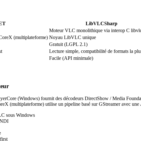
NET
LibVLCSharp
Moteur VLC monolithique via interop C libvl
oreX (multiplateforme)
Noyau LibVLC unique
Gratuit (LGPL 2.1)
st
Lecture simple, compatibilité de formats la plu
Facile (API minimale)
eur
ayerCore (Windows) fournit des décodeurs DirectShow / Media Found
CoreX (multiplateforme) utilise un pipeline basé sur GStreamer avec u
VLC sous Windows
e NDI
e
irst