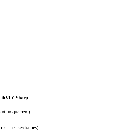
LibVLCSharp
ant uniquement
)
é sur les keyframes
)