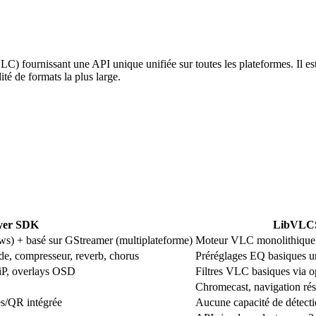
ournissant une API unique unifiée sur toutes les plateformes. Il est ax
té de formats la plus large.
yer SDK
LibVLC
s) + basé sur GStreamer (multiplateforme)
Moteur VLC monolithique
de, compresseur, reverb, chorus
Préréglages EQ basiques 
iP, overlays OSD
Filtres VLC basiques via o
Chromecast, navigation r
es/QR intégrée
Aucune capacité de détect