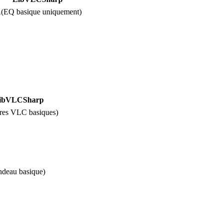
️
(
EQ basique uniquement
)
ibVLCSharp
tres VLC basiques
)
deau basique
)