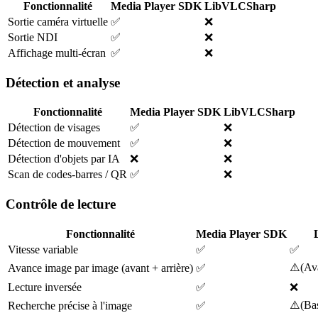
Fonctionnalité
Media Player SDK
LibVLCSharp
Sortie caméra virtuelle
✅
❌
Sortie NDI
✅
❌
Affichage multi-écran
✅
❌
Détection et analyse
Fonctionnalité
Media Player SDK
LibVLCSharp
Détection de visages
✅
❌
Détection de mouvement
✅
❌
Détection d'objets par IA
❌
❌
Scan de codes-barres / QR
✅
❌
Contrôle de lecture
Fonctionnalité
Media Player SDK
Vitesse variable
✅
✅
⚠️
(
Av
Avance image par image (avant + arrière)
✅
Lecture inversée
✅
❌
⚠️
(
Bas
Recherche précise à l'image
✅