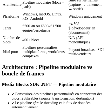
Basé sur les frames
Pipeline modulaire (blocs +
Architecture
(capture → traitement
pads)
→ sortie)
Windows, macOS, Linux,
Plateforme
Windows uniquement
iOS, Android
~4 508
€500·an ou €500–€1 500
Tarifs
$·développeur·an
équipe/perpétuelle
(abonnement)
Nombre de
N/A (API
400+ blocs
blocs
monolithique)
Pipelines personnalisés,
Playout broadcast, SDI
Idéal pour
multiplateforme, workflows
multi-vendeurs
complexes
Architecture : Pipeline modulaire vs
boucle de frames
Media Blocks SDK .NET — Pipeline modulaire
✓
Construisez des pipelines personnalisés en connectant des
blocs réutilisables (source, transformation, destination)
✓
Le pipeline gère le threading et le flux de données
automatiquement