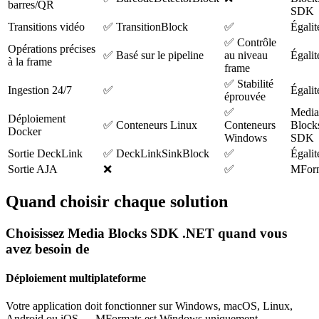
barres/QR
SDK
Transitions vidéo
✅ TransitionBlock
✅
Égalit
✅ Contrôle
Opérations précises
✅ Basé sur le pipeline
au niveau
Égalit
à la frame
frame
✅ Stabilité
Ingestion 24/7
✅
Égalit
éprouvée
✅
Media
Déploiement
✅ Conteneurs Linux
Conteneurs
Block
Docker
Windows
SDK
Sortie DeckLink
✅ DeckLinkSinkBlock
✅
Égalit
Sortie AJA
❌
✅
MFor
Quand choisir chaque solution
Choisissez Media Blocks SDK .NET quand vous
avez besoin de
Déploiement multiplateforme
Votre application doit fonctionner sur Windows, macOS, Linux,
Android ou iOS — MFormats est Windows uniquement.