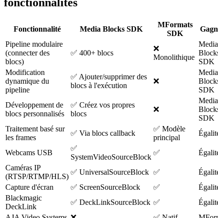
fonctionnalités
MFormats
Fonctionnalité
Media Blocks SDK
Gagn
SDK
Pipeline modulaire
Media
❌
(connecter des
✅ 400+ blocs
Block
Monolithique
blocs)
SDK
Modification
Media
✅ Ajouter/supprimer des
dynamique du
❌
Block
blocs à l'exécution
pipeline
SDK
Media
Développement de
✅ Créez vos propres
❌
Block
blocs personnalisés
blocs
SDK
Traitement basé sur
✅ Modèle
✅ Via blocs callback
Égalit
les frames
principal
✅
Webcams USB
✅
Égalit
SystemVideoSourceBlock
Caméras IP
✅ UniversalSourceBlock
✅
Égalit
(RTSP/RTMP/HLS)
Capture d'écran
✅ ScreenSourceBlock
✅
Égalit
Blackmagic
✅ DeckLinkSourceBlock
✅
Égalit
DeckLink
AJA Video Systems
❌
✅ Natif
MFor