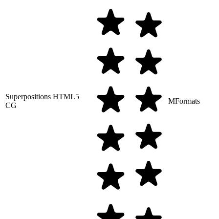
Superpositions HTML5
MFormats
CG