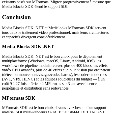
existants basés sur MFormats. Migrez progressivement à mesure que
Media Blocks SDK étend le support SDI.
Conclusion
Media Blocks SDK .NET et Medialooks MFormats SDK servent
tous deux le traitement vidéo professionnel, mais leurs architectures
et capacités divergent considérablement.
Media Blocks SDK .NET
Media Blocks SDK .NET est le bon choix pour le déploiement
multiplateforme (Windows, macOS, Linux, Android, iOS), les
workflows de pipeline modulaire avec plus de 400 blocs, les effets
vidéo GPU avancés, plus de 40 effets audio, la vision par ordinateur
(détection mouvement/visages/codes-barres), les codecs modernes
(AV1, VP9, HEVC) et les équipes soucieuses du budget — à un
coût 9 à 27 fois inférieur à MFormats sur 3 ans avec licence
perpétuelle et distribution sans redevances.
MFormats SDK
MFormats SDK est le bon choix si vous avez besoin d'un support
matériel SDI multi-vendeurs (AJA, BlueFish444, DELTACAST,