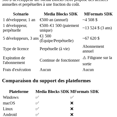
var writer = new MFWriterClass();

    {

annuelles et perpétuelles à une fraction du coût.
writer.WriterSet(

        Location = "/path/to/output/segment_%05d.ts",

    "rtmp://server/live/stream", 0, "");

        PlaylistLocation = "/path/to/output/playlist.m3
Scénario
Media Blocks SDK
MFormats SDK
        TargetDuration = TimeSpan.FromSeconds(4),

MFFrame frame;

        PlaylistLength = 5

1 développeur, 1 an
€500·an (annuel)
~4 508 $
while (running)

    });

1 développeur,
€500–€1 500 (paiement
{

~13 524 $ (3 ans)
    source.SourceFrameGet(-1, out frame, "");

perpétuelle
unique)
pipeline.Connect(rtspSource.VideoOutput, videoView.Inpu
    // Process frame...

pipeline.Connect(rtspSource.VideoOutput, h264Encoder.In
€1 500
    writer.WriterPut(frame, -1, "");

5 développeurs, 3 ans
~67 620 $
pipeline.Connect(rtspSource.AudioOutput, aacEncoder.Inp
(Équipe/Perpétuelle)
    Marshal.ReleaseComObject(frame);

pipeline.Connect(h264Encoder.Output,

}

Abonnement
    hlsSink.CreateNewInput(MediaBlockPadMediaType.Video
Type de licence
Perpétuelle (à vie)
pipeline.Connect(aacEncoder.Output,

annuel
// Note: No cross-platform support.

    hlsSink.CreateNewInput(MediaBlockPadMediaType.Audio
// No Linux Docker deployment.
⚠️ Filigrane sur la
Expiration de
Continue de fonctionner
l'abonnement
await pipeline.StartAsync();
sortie
Frais d'exécution
Aucun
Aucun
Comparaison du support des plateformes
Plateforme
Media Blocks SDK
MFormats SDK
Windows
✅
✅
macOS
✅
❌
Linux
✅
❌
Android
✅
❌