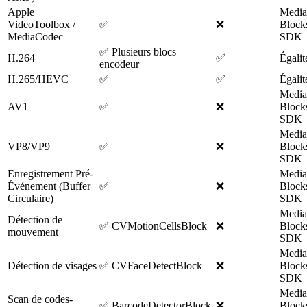
Apple
Media
VideoToolbox /
✅
❌
Block
MediaCodec
SDK
✅ Plusieurs blocs
H.264
✅
Égalit
encodeur
H.265/HEVC
✅
✅
Égalit
Media
AV1
✅
❌
Block
SDK
Media
VP8/VP9
✅
❌
Block
SDK
Enregistrement Pré-
Media
Événement (Buffer
✅
❌
Block
Circulaire)
SDK
Media
Détection de
✅ CVMotionCellsBlock
❌
Block
mouvement
SDK
Media
Détection de visages
✅ CVFaceDetectBlock
❌
Block
SDK
Media
Scan de codes-
✅ BarcodeDetectorBlock
❌
Block