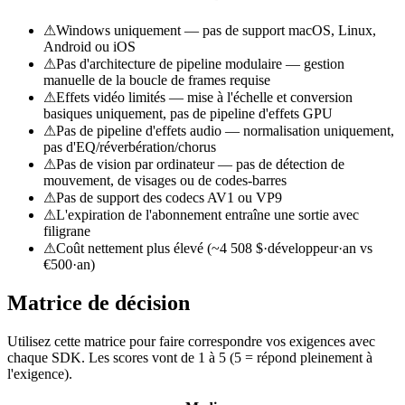
⚠
Windows uniquement — pas de support macOS, Linux,
Android ou iOS
⚠
Pas d'architecture de pipeline modulaire — gestion
manuelle de la boucle de frames requise
⚠
Effets vidéo limités — mise à l'échelle et conversion
basiques uniquement, pas de pipeline d'effets GPU
⚠
Pas de pipeline d'effets audio — normalisation uniquement,
pas d'EQ/réverbération/chorus
⚠
Pas de vision par ordinateur — pas de détection de
mouvement, de visages ou de codes-barres
⚠
Pas de support des codecs AV1 ou VP9
⚠
L'expiration de l'abonnement entraîne une sortie avec
filigrane
⚠
Coût nettement plus élevé (~4 508 $·développeur·an vs
€500·an)
Matrice de décision
Utilisez cette matrice pour faire correspondre vos exigences avec
chaque SDK. Les scores vont de 1 à 5 (5 = répond pleinement à
l'exigence).