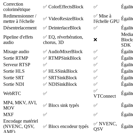
Correction
✅ ColorEffectsBlock
✅
Égalit
colorimétrique
Redimensionner /
✅ Mise à
✅ VideoResizeBlock
Égalit
mettre à l'échelle
l'échelle GPU
Désentrelacement
✅ DeinterlaceBlock
✅
Égalit
Media
Pipeline d'effets
✅ EQ, réverbération,
❌
Block
audio
chorus, 3D
SDK
Mixage audio
✅ AudioMixerBlock
✅
Égalit
Sortie RTMP
✅ RTMPSinkBlock
✅
Égalit
Serveur RTSP
✅
✅
Égalit
Sortie HLS
✅ HLSSinkBlock
✅
Égalit
Sortie SRT
✅ SRTSinkBlock
✅
Égalit
Sortie NDI
✅ NDISinkBlock
✅
Égalit
✅
WebRTC
✅
Égalit
VTConnect
MP4, MKV, AVI,
✅ Blocs sink typés
✅
Égalit
MOV
MXF
✅
✅
Égalit
Encodage matériel
✅ NVENC,
(NVENC, QSV,
✅ Blocs encodeur typés
Égalit
QSV
AMF)