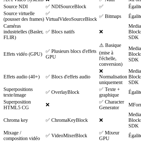
Source NDI
✅ NDISourceBlock
✅
Égalit
Source virtuelle
✅
✅ Bitmaps
Égalit
(pousser des frames)
VirtualVideoSourceBlock
Caméras
Media
industrielles (Basler,
✅ Blocs natifs
❌
Block
FLIR)
SDK
⚠️ Basique
Media
✅ Plusieurs blocs d'effets
(mise à
Effets vidéo (GPU)
Block
GPU
l'échelle,
SDK
conversion)
❌
Media
Effets audio (40+)
✅ Blocs d'effets audio
Normalisation
Block
uniquement
SDK
Superpositions
✅ Texte +
✅ OverlayBlock
Égalit
texte/image
graphique
Superposition
✅ Character
❌
MFor
HTML5 CG
Generator
Media
Chroma key
✅ ChromaKeyBlock
❌
Block
SDK
Mixage /
✅ Mixeur
✅ VideoMixerBlock
Égalit
composition vidéo
GPU