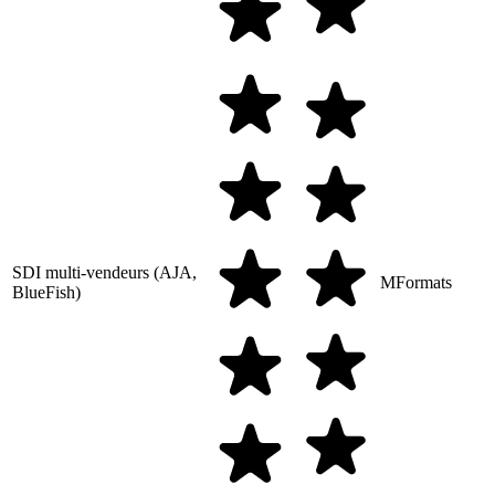
SDI multi-vendeurs (AJA,
MFormats
BlueFish)