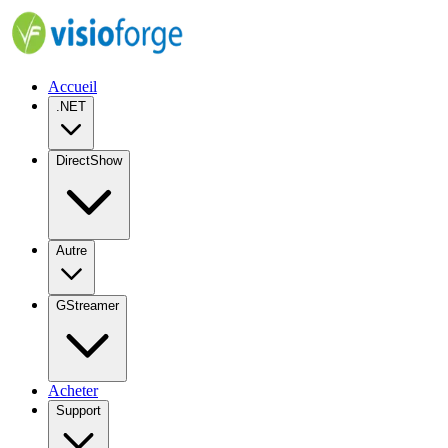
Accueil
.NET
DirectShow
Autre
GStreamer
Acheter
Support