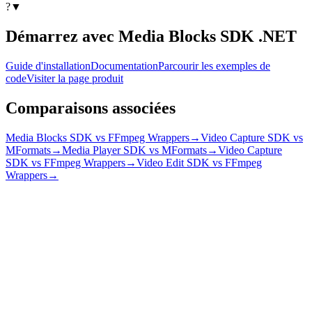
?
▼
Démarrez avec Media Blocks SDK .NET
Guide d'installation
Documentation
Parcourir les exemples de
code
Visiter la page produit
Comparaisons associées
Media Blocks SDK vs FFmpeg Wrappers
→
Video Capture SDK vs
MFormats
→
Media Player SDK vs MFormats
→
Video Capture
SDK vs FFmpeg Wrappers
→
Video Edit SDK vs FFmpeg
Wrappers
→