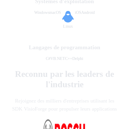
Systèmes d'exploitation
Windows
macOS
iOS
Android
Linux
Langages de programmation
C#
VB.NET
C++
Delphi
Reconnu par les leaders de
l'industrie
Rejoignez des milliers d'entreprises utilisant les
SDK VisioForge pour propulser leurs applications