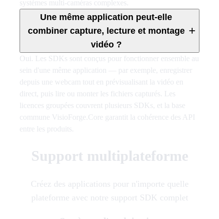
systèmes multi-caméras complexes.
Une même application peut-elle
+
combiner capture, lecture et montage
vidéo ?
Oui. Les SDKs sont conçus pour fonctionner ensemble au
sein d'une même application — par exemple, enregistrer
depuis une webcam tout en prévisualisant la vidéo en
direct, puis lire ou monter les fichiers capturés. Les
licences groupées couvrent plusieurs SDKs, et la base
commune VisioForge.Core garantit la cohérence des API
entre les produits.
Support multiplateforme
Créez des applications pour n'importe quelle
plateforme avec notre support SDK complet