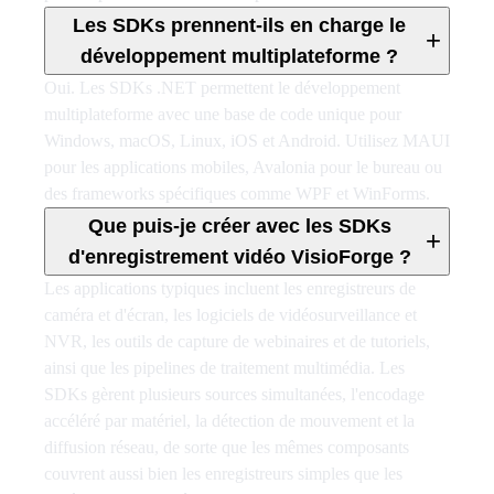
Les SDKs prennent-ils en charge le
+
développement multiplateforme ?
Oui. Les SDKs .NET permettent le développement
multiplateforme avec une base de code unique pour
Windows, macOS, Linux, iOS et Android. Utilisez MAUI
pour les applications mobiles, Avalonia pour le bureau ou
des frameworks spécifiques comme WPF et WinForms.
Que puis-je créer avec les SDKs
+
d'enregistrement vidéo VisioForge ?
Les applications typiques incluent les enregistreurs de
caméra et d'écran, les logiciels de vidéosurveillance et
NVR, les outils de capture de webinaires et de tutoriels,
ainsi que les pipelines de traitement multimédia. Les
SDKs gèrent plusieurs sources simultanées, l'encodage
accéléré par matériel, la détection de mouvement et la
diffusion réseau, de sorte que les mêmes composants
couvrent aussi bien les enregistreurs simples que les