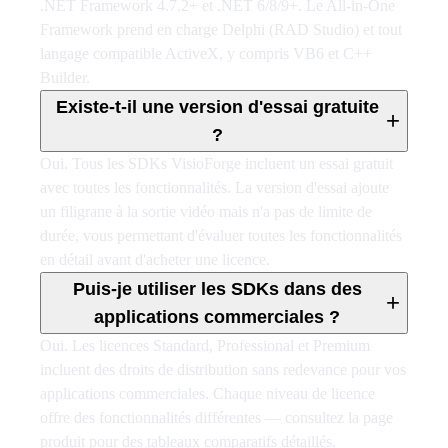
.NET Framework 4.7.2+ et .NET 6/8/9+. Le All-in-One
Framework prend en charge Delphi (RAD Studio) et tout
langage compatible ActiveX, y compris VB6 et C++
Builder.
Existe-t-il une version d'essai gratuite
+
?
Oui. Tous les SDKs VisioForge incluent un essai gratuit
avec toutes les fonctionnalités. La version d'essai ajoute
un filigrane à la sortie vidéo mais n'a pas de limite de
durée, vous permettant d'évaluer toutes les fonctionnalités
en détail avant d'acheter une licence.
Puis-je utiliser les SDKs dans des
+
applications commerciales ?
Oui. Les licences Standard, Professional et Premium
incluent des droits de distribution sans redevance pour vos
applications commerciales. Chaque niveau de licence
offre des fonctionnalités différentes — consultez la page
produit pour des tableaux comparatifs détaillés.