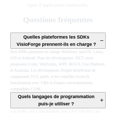
types d’applications multimédia.
Questions fréquentes
Quelles plateformes les SDKs
−
VisioForge prennent-ils en charge ?
Nos SDKs prennent en charge Windows, macOS, Linux,
iOS et Android. Pour les développeurs .NET, nous
proposons Unity, WinForms, WPF, MAUI, Uno Platform
et Avalonia. Les développeurs Delphi bénéficient de
composants VCL natifs, et les contrôles ActiveX
fonctionnent avec VB6 et d'autres environnements
compatibles COM.
Quels langages de programmation
+
puis-je utiliser ?
Les SDKs .NET fonctionnent avec C# et VB.NET sur