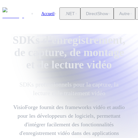
.NET
DirectShow
Autre
Accueil
SDKs d'enregistrement,
de capture, de montage
et de lecture vidéo
SDKs professionnels pour la capture, la
lecture et le traitement vidéo
VisioForge fournit des frameworks vidéo et audio
pour les développeurs de logiciels, permettant
d'intégrer facilement des fonctionnalités
d'enregistrement vidéo dans des applications