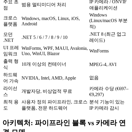
주요 초
IP 카메라 / ONVIF
범용 멀티미디어 처리
점
애플리케이션
Windows
크로스
Windows, macOS, Linux, iOS,
(Linux/macOS 부분
Android
플랫폼
적)
.NET 8 (최근 업그
모던
.NET 5 / 6 / 7 / 8 / 9 / 10
.NET
레이드)
UI 프레
WinForms, WPF, MAUI, Avalonia,
WinForms
Uno, WinUI, Blazor
임워크
출력 형
10개 이상의 컨테이너
MPEG-4, AVI
식
하드웨
없음
NVIDIA, Intel, AMD, Apple
어 가속
라이선
카메라 수당 (€697–
개발자당, 비상업적 무료
스
€9,297)
최적 용
사용자 정의 파이프라인, 크로스
분석 기능이 있는
도
플랫폼, 전문 하드웨어
IP 카메라 감시
아키텍처: 파이프라인 블록 vs 카메라 연