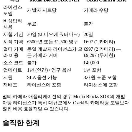
    new MP4SinkSettings("output.mp4"));

recorder.Start();

라이선스
개발자 시트당
카메라 수당
// Connect video: Source -> Tee -> Renderer + Encoder -
// Note: Limited to MPEG-4/AVI output

모델
_pipeline.Connect(_rtspSource.VideoOutput, _videoTee.In
// No pipeline branching or merging

_pipeline.Connect(_videoTee.Outputs[0], _videoRenderer.
비상업적
// No hardware encoder selection

무료
불가
_pipeline.Connect(_videoTee.Outputs[1], _videoEncoder.I
// No cross-platform support
사용
_pipeline.Connect(_videoEncoder.Output,

    (_muxer as IMediaBlockDynamicInputs)

시험 기간
30일 (비디오에 워터마크)
20일
        .CreateNewInput(MediaBlockPadMediaType.Video));

시작 가격
€500·년 또는 €1,500 영구
€697 (1 카메라)
// Connect audio: Source -> AAC Encoder -> MP4

멀티 카메
동일 개발자 라이선스가 모
€997 (2 카메라) —
var _audioRenderer = new AudioRendererBlock();

var _audioTee = new TeeBlock(2, MediaBlockPadMediaType.
라 비용
든 카메라 커버
€9,297 (무제한)
var _audioEncoder = new AACEncoderBlock();

소스 코드
불가
€49,000
_pipeline.Connect(_rtspSource.AudioOutput, _audioTee.In
_pipeline.Connect(_audioTee.Outputs[0], _audioRenderer.
업데이트
1년 (연간) / 영구 옵션
1년 포함
_pipeline.Connect(_audioTee.Outputs[1], _audioEncoder.I
_pipeline.Connect(_audioEncoder.Output,

지원
SLA 옵션 가능
3개월 표준 포함
    (_muxer as IMediaBlockDynamicInputs)

재배포
라이선스에 포함
라이선스에 포함
        .CreateNewInput(MediaBlockPadMediaType.Audio));

await _pipeline.StartAsync();
멀티 카메라 애플리케이션의 경우 Media Blocks SDK의 개발
자당 라이선스가 특히 대규모에서 Ozeki의 카메라당 모델보다
훨씬 비용 효율적일 수 있습니다.
솔직한 한계