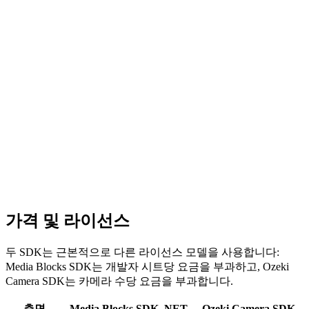
Media Blocks SDK .NET
C#
접기
// Create pipeline

var _pipeline = new MediaBlocksPipeline();

Ozeki Camera SDK
// Create RTSP source with authentication

C#
var rtsp = await RTSPSourceSettings.CreateAsync(

    new Uri("rtsp://camera-ip/stream"),

    "admin", "password", audioEnabled: true);

var _rtspSource = new RTSPSourceBlock(rtsp);

접기
// Create video renderer for preview

// Camera connection model

가격 및 라이선스
var _videoRenderer = new VideoRendererBlock(

var camera = new BitmapSourceCamera(

    _pipeline, VideoView1);

    "rtsp://camera-ip/stream");

// Create tee block to split video for preview + record
두 SDK는 근본적으로 다른 라이선스 모델을 사용합니다:
// Connect to media handler

var _videoTee = new TeeBlock(2, MediaBlockPadMediaType.
Media Blocks SDK는 개발자 시트당 요금을 부과하고, Ozeki
var recorder = new MPEG4Recorder(

    "output.mp4");

Camera SDK는 카메라 수당 요금을 부과합니다.
// Create H.264 encoder and MP4 sink for recording

var _videoEncoder = new H264EncoderBlock();

// Wire camera to recorder

var _muxer = new MP4SinkBlock(

측면
Media Blocks SDK .NET
Ozeki Camera SDK
camera.Start();
