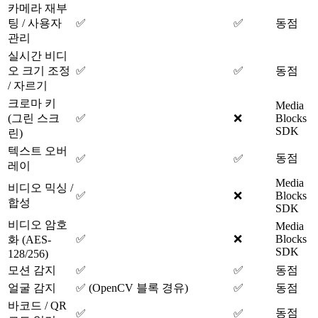
카메라 재부
팅 / 사용자
✅
✅
동점
관리
실시간 비디
오 크기 조정
✅
✅
동점
/ 자르기
크로마 키
Media
(그린 스크
✅
❌
Blocks
SDK
린)
텍스트 오버
동점
✅
✅
레이
Media
비디오 믹싱 /
✅
❌
Blocks
합성
SDK
비디오 암호
Media
✅
❌
Blocks
화 (AES-
SDK
128/256)
모션 감지
✅
✅
동점
얼굴 감지
✅ (OpenCV 블록 경유)
✅
동점
바코드 / QR
동점
✅
✅