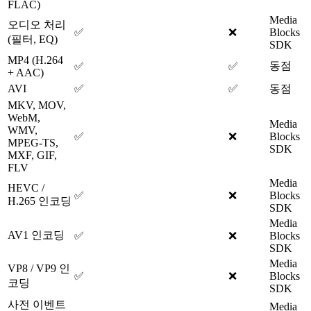
FLAC)
Media
오디오 처리
✅
❌
Blocks
(필터, EQ)
SDK
MP4 (H.264
동점
✅
✅
+ AAC)
AVI
✅
✅
동점
MKV, MOV,
WebM,
Media
WMV,
✅
❌
Blocks
MPEG-TS,
SDK
MXF, GIF,
FLV
Media
HEVC /
✅
❌
Blocks
H.265 인코딩
SDK
Media
AV1 인코딩
✅
❌
Blocks
SDK
Media
VP8 / VP9 인
✅
❌
Blocks
코딩
SDK
사전 이벤트
Media