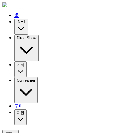
홈
.NET
DirectShow
기타
GStreamer
구매
지원