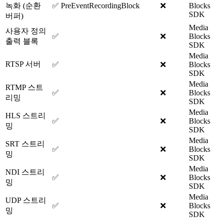
녹화 (순환
✅ PreEventRecordingBlock
❌
Blocks
SDK
버퍼)
Media
사용자 정의
✅
❌
Blocks
출력 블록
SDK
Media
RTSP 서버
✅
❌
Blocks
SDK
Media
RTMP 스트
✅
❌
Blocks
리밍
SDK
Media
HLS 스트리
✅
❌
Blocks
밍
SDK
Media
SRT 스트리
✅
❌
Blocks
밍
SDK
Media
NDI 스트리
✅
❌
Blocks
밍
SDK
Media
UDP 스트리
✅
❌
Blocks
밍
SDK