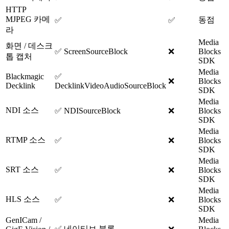
HTTP
MJPEG 카메
동점
✅
✅
라
Media
화면 / 데스크
✅ ScreenSourceBlock
❌
Blocks
톱 캡처
SDK
Media
Blackmagic
✅
❌
Blocks
Decklink
DecklinkVideoAudioSourceBlock
SDK
Media
NDI 소스
✅ NDISourceBlock
❌
Blocks
SDK
Media
RTMP 소스
✅
❌
Blocks
SDK
Media
SRT 소스
✅
❌
Blocks
SDK
Media
HLS 소스
✅
❌
Blocks
SDK
GenICam /
Media
✅ 네이티브 블록