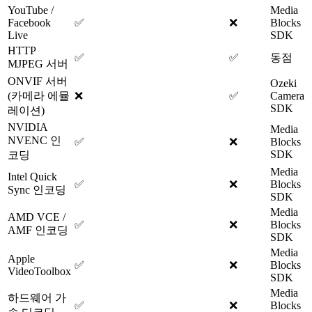
YouTube /
Media
Facebook
✅
❌
Blocks
Live
SDK
HTTP
✅
✅
동점
MJPEG 서버
ONVIF 서버
Ozeki
(카메라 에뮬
❌
✅
Camera
SDK
레이션)
NVIDIA
Media
NVENC 인
✅
❌
Blocks
SDK
코딩
Media
Intel Quick
✅
❌
Blocks
Sync 인코딩
SDK
Media
AMD VCE /
✅
❌
Blocks
AMF 인코딩
SDK
Media
Apple
✅
❌
Blocks
VideoToolbox
SDK
Media
하드웨어 가
✅
❌
Blocks