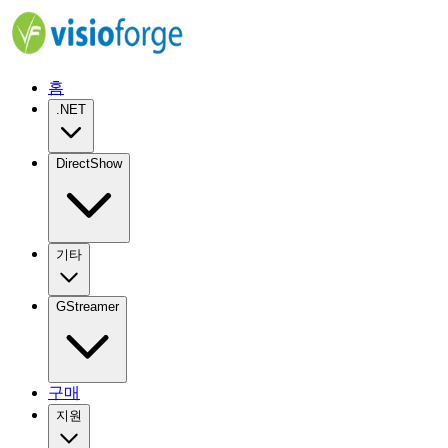
홈
.NET
DirectShow
기타
GStreamer
구매
지원