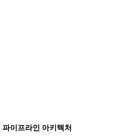
코드 보기
DeckLink 방송 출력
C#
코드 보기
RTSP 재스트리밍
C#
코드 보기
파이프라인 아키텍처