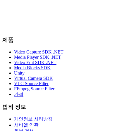
제품
Video Capture SDK .NET
Media Player SDK .NET
Video Edit SDK .NET
Media Blocks SDK
Unity
Virtual Camera SDK
VLC Source Filter
FFmpeg Source Filter
가격
법적 정보
개인정보 처리방침
서비얤 약관