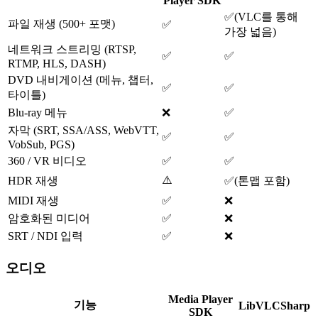
Player SDK
✅
(
VLC를 통해
파일 재생 (500+ 포맷)
✅
가장 넓음
)
네트워크 스트리밍 (RTSP,
✅
✅
RTMP, HLS, DASH)
DVD 내비게이션 (메뉴, 챕터,
✅
✅
타이틀)
Blu-ray 메뉴
❌
✅
자막 (SRT, SSA/ASS, WebVTT,
✅
✅
VobSub, PGS)
360 / VR 비디오
✅
✅
⚠️
HDR 재생
✅
(
톤맵 포함
)
MIDI 재생
✅
❌
암호화된 미디어
✅
❌
SRT / NDI 입력
✅
❌
오디오
Media Player
기능
LibVLCSharp
SDK