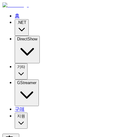
홈
.NET
DirectShow
기타
GStreamer
구매
지원