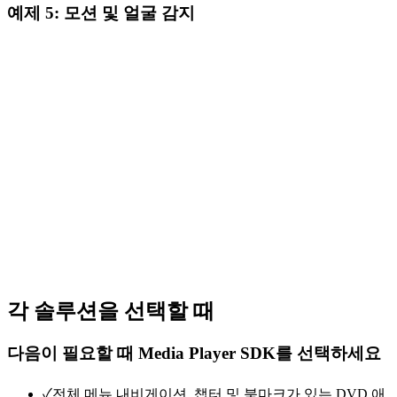
player.OnAudioVUMeter += (s, e) =>

{

// Virtual camera output: NOT AVAILABLE

예제 5: 모션 및 얼굴 감지
    Console.WriteLine(

    Name = "Studio Feed"

// NDI output: NOT AVAILABLE

        $"L: {e.MeterData[0]}, R: {e.MeterData[1]}");
};

// OSD overlay: Limited to VLC marquee

// Add OSD overlay

Core.Initialize();

Media Player SDK (MediaPlayerCore)
player.OSD_Enabled = true;

var libVLC = new LibVLC();

player.OSD_Layers_Create(

var mediaPlayer = new MediaPlayer(libVLC);

    0, 0, 1920, 1080, true);

C#
var media = new Media(libVLC,

player.OSD_Layers_Draw_Text(

    "presentation.mp4",

    0, 10, 10, "LIVE",

    FromType.FromPath);

    new Font("Arial", 36), Color.Red);

media.AddOption(":sub-filter=marq");

접기
player.OSD_Layers_Render();

media.AddOption(":marq-marquee=LIVE");

mediaPlayer.Play(media);

await player.PlayAsync();
var player = new MediaPlayerCore(videoView);

player.Playlist_Clear();

LibVLCSharp
// No virtual camera

player.Playlist_Add("lobby_feed.mp4");

// No NDI

// No rich OSD layers
C#
// Face detection with highlight

player.Face_Tracking = new FaceTrackingSettings

{

    Highlight = true,

접기
    ScaleFactor = 1.1f,

    MinimumWindowSize = 25

// Motion detection: NOT AVAILABLE

각 솔루션을 선택할 때
};

// Face detection: NOT AVAILABLE

player.OnFaceDetected += (s, e) =>

// AI object detection: NOT AVAILABLE

    Console.WriteLine(

// Barcode scanning: NOT AVAILABLE

        $"Detected {e.FaceRectangles.Length} face(s)");

다음이 필요할 때 Media Player SDK를 선택하세요
// Would need external libraries

await player.PlayAsync();
// (OpenCV, ZXing, etc.) processing

✓
전체 메뉴 내비게이션, 챕터 및 북마크가 있는 DVD 애
// frames manually
