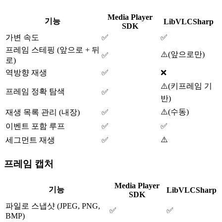
Media Player
기능
LibVLCSharp
SDK
가변 속도
✅
✅
프레임 스테핑 (앞으로 + 뒤
⚠️
(
앞으로만
)
✅
로)
역방향 재생
✅
❌
⚠️
(
키프레임 기
프레임 정확 탐색
✅
반
)
⚠️
(
수동
)
재생 목록 관리 (내장)
✅
이벤트 포함 루프
✅
✅
⚠️
세그먼트 재생
✅
프레임 캡처
Media Player
기능
LibVLCSharp
SDK
파일로 스냅샷 (JPEG, PNG,
✅
✅
BMP)