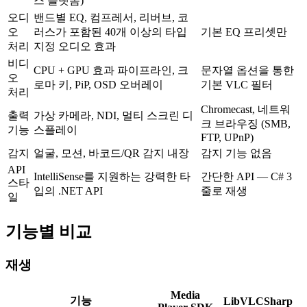
스 플랫폼)
오디
밴드별 EQ, 컴프레서, 리버브, 코
오
러스가 포함된 40개 이상의 타입
기본 EQ 프리셋만
처리
지정 오디오 효과
비디
CPU + GPU 효과 파이프라인, 크
문자열 옵션을 통한
오
로마 키, PiP, OSD 오버레이
기본 VLC 필터
처리
Chromecast, 네트워
출력
가상 카메라, NDI, 멀티 스크린 디
크 브라우징 (SMB,
기능
스플레이
FTP, UPnP)
감지
얼굴, 모션, 바코드/QR 감지 내장
감지 기능 없음
API
IntelliSense를 지원하는 강력한 타
간단한 API — C# 3
스타
입의 .NET API
줄로 재생
일
기능별 비교
재생
Media
기능
LibVLCSharp