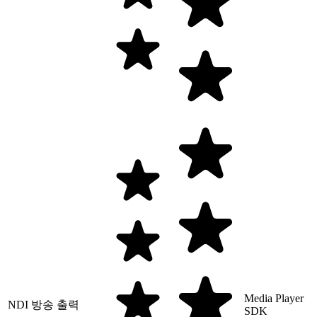
Media Player
NDI 방송 출력
SDK