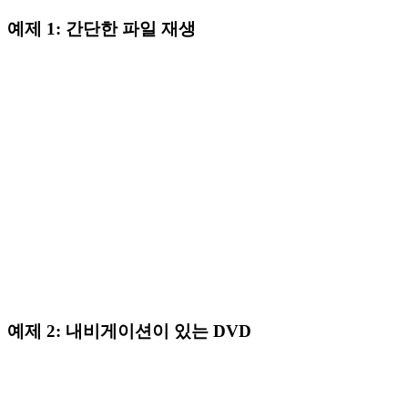
예제 1: 간단한 파일 재생
Media Player SDK (MediaPlayerCoreX)
C#
접기
var player = new MediaPlayerCoreX(videoView);

var source = await UniversalSourceSettingsV2.CreateAsyn
LibVLCSharp
    new Uri("video.mp4"));

await player.OpenAsync(source);

C#
await player.PlayAsync();

// Position and duration

var duration = await player.DurationAsync();

접기
await player.Position_SetAsync(

    TimeSpan.FromSeconds(30));
Core.Initialize();

예제 2: 내비게이션이 있는 DVD
var libVLC = new LibVLC();

var mediaPlayer = new MediaPlayer(libVLC);

mediaPlayer.Play(

    new Media(libVLC, "video.mp4",

Media Player SDK (MediaPlayerCore)
        FromType.FromPath));
