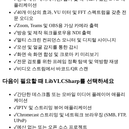
플리케이션
Core.Initialize();

✓
40개 이상의 효과, VU 미터 및 FFT 스펙트럼을 갖춘 전
var libVLC = new LibVLC();

var mediaPlayer = new MediaPlayer(libVLC);

문 오디오
mediaPlayer.Play(

✓
Zoom, Teams 및 OBS용 가상 카메라 출력
    new Media(libVLC, "lobby_feed.mp4",

        FromType.FromPath));

✓
방송 및 제작 워크플로우용 NDI 출력
// No built-in detection

✓
멀티 스크린 컨피던스 모니터 및 디지털 사이니지
// No event-driven analysis

✓
모션 및 얼굴 감지를 통한 감시
// Manual frame extraction required
✓
화면 속 화면 합성 및 크로마 키 미리보기
✓
전문 검토를 위한 프레임 정확 탐색 및 역방향 재생
✓
비디오 스트림에서 바코드/QR 스캔
다음이 필요할 때 LibVLCSharp를 선택하세요
✓
간단한 데스크톱 또는 모바일 미디어 플레이어 애플리
케이션
✓
IPTV 및 스트리밍 뷰어 애플리케이션
✓
Chromecast 스트리밍 및 네트워크 브라우징 (SMB, FTP,
UPnP)
✓
예산 없는 또는 오픈 소스 프로젝트