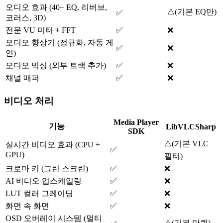
오디오 효과 (40+ EQ, 리버브,
⚠️
(
기본 EQ만
)
✅
코러스, 3D)
전문 VU 미터 + FFT
✅
❌
오디오 향상기 (정규화, 자동 게
✅
❌
인)
오디오 믹싱 (외부 트랙 추가)
✅
❌
채널 매퍼
✅
❌
비디오 처리
Media Player
기능
LibVLCSharp
SDK
⚠️
(
기본 VLC
실시간 비디오 효과 (CPU +
✅
GPU)
필터
)
크로마 키 (그린 스크린)
✅
❌
AI 비디오 업스케일링
✅
❌
LUT 컬러 그레이딩
✅
❌
화면 속 화면
✅
❌
OSD 오버레이 시스템 (멀티
⚠️
(
기본 마퀴
)