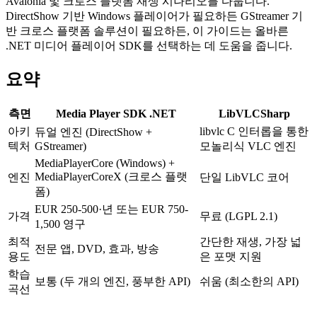
Avalonia 및 크로스 플랫폼 재생 시나리오를 다룹니다.
DirectShow 기반 Windows 플레이어가 필요하든 GStreamer 기
반 크로스 플랫폼 솔루션이 필요하든, 이 가이드는 올바른
.NET 미디어 플레이어 SDK를 선택하는 데 도움을 줍니다.
요약
측면
Media Player SDK .NET
LibVLCSharp
아키
libvlc C 인터롭을 통한
듀얼 엔진 (DirectShow +
텍처
GStreamer)
모놀리식 VLC 엔진
MediaPlayerCore (Windows) +
MediaPlayerCoreX (크로스 플랫
엔진
단일 LibVLC 코어
폼)
EUR 250-500·년 또는 EUR 750-
가격
무료 (LGPL 2.1)
1,500 영구
최적
간단한 재생, 가장 넓
전문 앱, DVD, 효과, 방송
용도
은 포맷 지원
학습
보통 (두 개의 엔진, 풍부한 API)
쉬움 (최소한의 API)
곡선