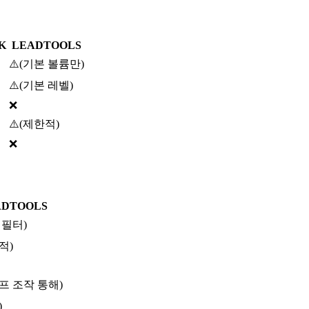
DK
LEADTOOLS
⚠️
(
기본 볼륨만
)
⚠️
(
기본 레벨
)
❌
⚠️
(
제한적
)
❌
ADTOOLS
 필터
)
적
)
프 조작 통해
)
)