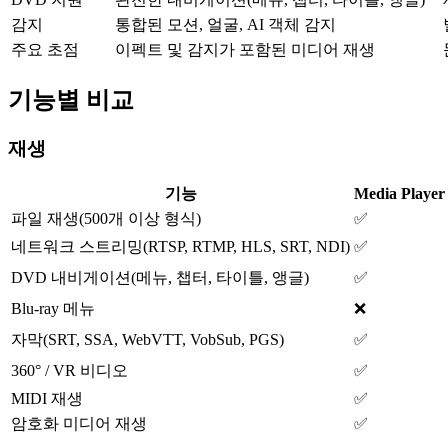
감지
통합된 모션, 얼굴, AI 객체 감지
주요 초점
이펙트 및 감지가 포함된 미디어 재생
기능별 비교
재생
기능
Media Playe
파일 재생(500개 이상 형식)
✅
네트워크 스트리밍(RTSP, RTMP, HLS, SRT, NDI)
✅
DVD 내비게이션(메뉴, 챕터, 타이틀, 앵글)
✅
Blu-ray 메뉴
❌
자막(SRT, SSA, WebVTT, VobSub, PGS)
✅
360° / VR 비디오
✅
MIDI 재생
✅
암호화 미디어 재생
✅