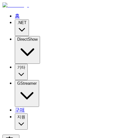
홈
.NET
DirectShow
기타
GStreamer
구매
지원