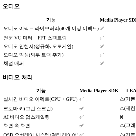
오디오
기능
Media Player S
오디오 이펙트 라이브러리(40개 이상 이펙트)
✅
전문 VU 미터 + FFT 스펙트럼
✅
오디오 인핸서(정규화, 오토게인)
✅
오디오 믹싱(외부 트랙 추가)
✅
채널 매퍼
✅
비디오 처리
기능
Media Player SDK
LE
⚠️
(
기본
실시간 비디오 이펙트(CPU + GPU)
✅
⚠️
(
제한
크로마 키(그린 스크린)
✅
AI 비디오 업스케일링
✅
❌
⚠️
(
그래
화면 속 화면
✅
⚠️
(
기본
OSD 오버레이 시스템(멀티 레이어)
✅