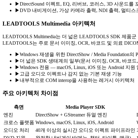
▶
DirectSound 이펙트, EQ, 리버브, 코러스, 3D 사운
▶
DVD 내비게이션, 가상 카메라 출력, NDI 출력, 멀
LEADTOOLS Multimedia 아키텍처
LEADTOOLS Multimedia는 더 넓은 LEADTOOLS SDK 제품군 내
LEADTOOLS는 주로 문서 이미징, OCR, 바코드 및 의료 
▶
Windows 재생을 위한 DirectShow / Media Foundation의 P
▶
더 넓은 SDK 생태계의 일부(문서 이미징, OCR, 바코드,
▶
Windows 전용 — macOS, Linux, iOS 또는 Android 지
▶
고급 오디오 이펙트나 감지 없는 기본 재생 기능
▶
내부적으로 COM interop을 사용하는 레거시 아키텍처
주요 아키텍처 차이점
측면
Media Player SDK
엔진
DirectShow + GStreamer 듀얼 엔진
크로스 플랫폼
Windows, macOS, Linux, iOS, Android
오디오 처리
40개 이상의 실시간 오디오 이펙트 파이프라인
DVD 지원
완전한 내비게이션(메뉴, 챕터, 타이틀, 앵글)