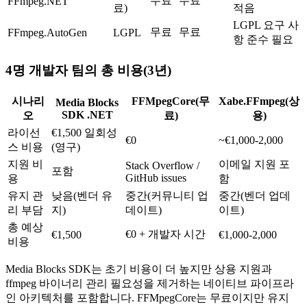
무료
무료
FFmpeg.NET
료)
적음
LGPL 요구 사
무료
무료
FFmpeg.AutoGen
LGPL
항 준수 필요
4명 개발자 팀의 총 비용(3년)
시나리
FFMpegCore(무
Xabe.FFmpeg(상
Media Blocks
SDK .NET
오
료)
용)
라이선
€1,500 일회성
€0
~€1,000-2,000
스 비용
(영구)
지원 비
이메일 지원 포
Stack Overflow /
포함
GitHub issues
용
함
유지 관
낮음(벤더 유
중간(커뮤니티 업
중간(벤더 업데
리 부담
지)
데이트)
이트)
총 예상
€0 + 개발자 시간
€1,500
€1,000-2,000
비용
Media Blocks SDK는 초기 비용이 더 높지만 상용 지원과
ffmpeg 바이너리 관리 필요성을 제거하는 네이티브 파이프라
인 아키텍처를 포함합니다. FFMpegCore는 무료이지만 유지