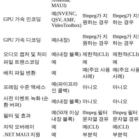
MAUI)
예(NVENC,
ffmpeg가 지
ffmpeg가 
GPU 가속 인코딩
QSV, AMF,
원하는 경우
하는 경우
VideoToolbox)
ffmpeg가 지
ffmpeg가 
GPU 가속 디코딩
예(내장)
원하는 경우
하는 경우
오디오 캡처 및 처리
예(내장 블록)
제한적(CLI)
제한적(CLI)
파일 트랜스코딩
예
예
예
예(주요 사용
예(주요 사
배치 파일 변환
예
사례)
사례)
예(파이프라
프레임 수준 액세스
아니오
아니오
인 콜백)
사전 이벤트 녹화 (순
예(내장 블록)
아니오
아니오
환 버퍼)
예(50개 이상
ffmpeg 필터
ffmpeg 필터
필터 및 효과
내장 블록)
문자열 경유
문자열 경유
자막 오버레이
예
예(CLI)
예(CLI)
.NET MAUI 지원
예
부분적
부분적