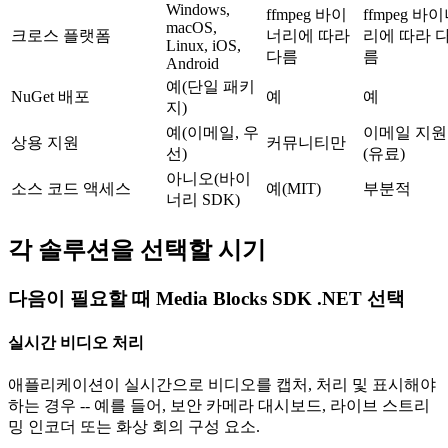
Windows,
ffmpeg 바이
ffmpeg 바
macOS,
크로스 플랫폼
너리에 따라
리에 따라 
Linux, iOS,
다름
름
Android
예(단일 패키
NuGet 배포
예
예
지)
예(이메일, 우
이메일 지원
상용 지원
커뮤니티만
선)
(유료)
아니오(바이
소스 코드 액세스
예(MIT)
부분적
너리 SDK)
각 솔루션을 선택할 시기
다음이 필요할 때 Media Blocks SDK .NET 선택
실시간 비디오 처리
애플리케이션이 실시간으로 비디오를 캡처, 처리 및 표시해야
하는 경우 -- 예를 들어, 보안 카메라 대시보드, 라이브 스트리
밍 인코더 또는 화상 회의 구성 요소.