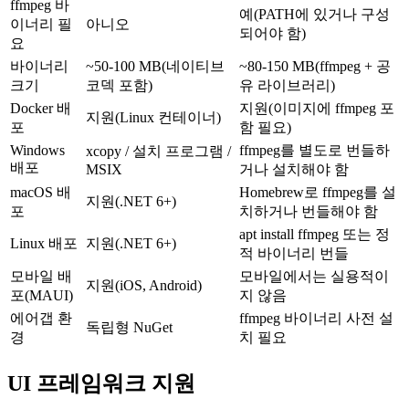
ffmpeg 바
예(PATH에 있거나 구성
이너리 필
아니오
되어야 함)
요
바이너리
~50-100 MB(네이티브
~80-150 MB(ffmpeg + 공
크기
코덱 포함)
유 라이브러리)
Docker 배
지원(이미지에 ffmpeg 포
지원(Linux 컨테이너)
포
함 필요)
Windows
ffmpeg를 별도로 번들하
xcopy / 설치 프로그램 /
배포
MSIX
거나 설치해야 함
macOS 배
Homebrew로 ffmpeg를 설
지원(.NET 6+)
포
치하거나 번들해야 함
apt install ffmpeg 또는 정
Linux 배포
지원(.NET 6+)
적 바이너리 번들
모바일 배
모바일에서는 실용적이
지원(iOS, Android)
포(MAUI)
지 않음
에어갭 환
ffmpeg 바이너리 사전 설
독립형 NuGet
경
치 필요
UI 프레임워크 지원