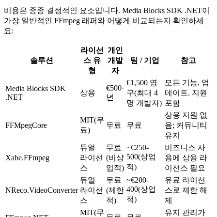
    var outputPath = Path.Combine(outputDir,

    await pipeline.StartAsync();

비용은 종종 결정적인 요소입니다. Media Blocks SDK .NET이
        Path.GetFileNameWithoutExtension(file) + ".jpg"
    await pipeline.Position_SetAsync(TimeSpan.FromSecon
가장 일반적인 FFmpeg 래퍼와 어떻게 비교되는지 확인하세
    await FFMpeg.SnapshotAsync(

요:
    // GetLastFrameAsBitmap() -> System.Drawing.Bitmap 
        file,

    // use GetLastFrameAsSKBitmap for cross-platform)

        outputPath,

    var frame = grabber.GetLastFrameAsBitmap();

라이선
개인
        captureTime: TimeSpan.FromSeconds(5));

    frame.Save(Path.Combine(outputDir,

}

솔루션
스 유
개발
팀 / 기업
참고
        Path.GetFileNameWithoutExtension(file) + ".jpg"
형
자
// Simple and effective for batch operations.

    await pipeline.StopAsync();

// Each call spawns a new ffmpeg process.
}
€1,500 영
모든 기능, 업
€500·
Media Blocks SDK
상용
구(최대 4
데이트, 지원
.NET
년
명 개발자)
포함
상용 지원 없
MIT(무
FFMpegCore
무료
무료
음; 커뮤니티
료)
유지
듀얼
무료
~€250-
비즈니스 사
500(상업
Xabe.FFmpeg
라이선
(비상
용에 상용 라
적)
스
업적)
이선스 필요
듀얼
무료
~€200-
유료 라이선
400(상업
NReco.VideoConverter
라이선
(제한
스로 제한 해
적)
스
적)
제
MIT(무
유지 관리가