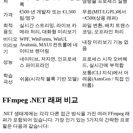
처
명령줄 프로세스 실행
록
€500·년 개발자 또는 €1,500
무료(MIT/LGPL)에서
가격
팀/영구
~€500(상용 래퍼)
최적
실시간 스트리밍, 라이브 카
파일 변환, 배치 트랜스
용도
메라 처리, 대화형 미리보기
코딩, 오프라인 처리
비디오
WPF, WinForms, WinUI,
내장 미리보기 기능 없
Avalonia, MAUI 컨트롤에 네
미리보
음
이티브 렌더링
기
네이티브, 저지연, 인프로세
프로세스 시작 오버헤
성능
스 파이프라인
드, 실시간에 부적합
보통(CLI 지식)에서 어
학습
쉬움(시각적 블록 기반 모델)
려움(AutoGen / 직접 인
곡선
터롭)
FFmpeg .NET 래퍼 비교
.NET 생태계에는 각각 다른 접근 방식을 가진 여러 FFmpeg 래
퍼가 포함되어 있습니다. 가장 인기 있는 5가지의 간략한 프로
필은 다음과 같습니다: