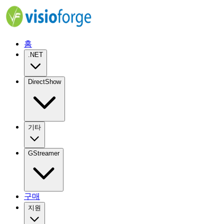
홈
.NET
DirectShow
기타
GStreamer
구매
지원