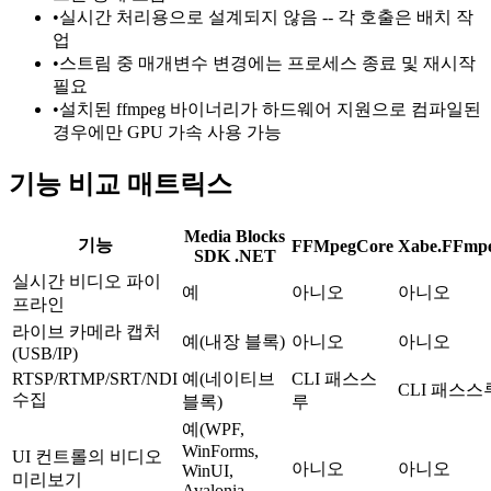
•
실시간 처리용으로 설계되지 않음 -- 각 호출은 배치 작
업
•
스트림 중 매개변수 변경에는 프로세스 종료 및 재시작
필요
•
설치된 ffmpeg 바이너리가 하드웨어 지원으로 컴파일된
경우에만 GPU 가속 사용 가능
기능 비교 매트릭스
Media Blocks
기능
FFMpegCore
Xabe.FFmp
SDK .NET
실시간 비디오 파이
예
아니오
아니오
프라인
라이브 카메라 캡처
예(내장 블록)
아니오
아니오
(USB/IP)
RTSP/RTMP/SRT/NDI
예(네이티브
CLI 패스스
CLI 패스스
수집
블록)
루
예(WPF,
WinForms,
UI 컨트롤의 비디오
아니오
아니오
WinUI,
미리보기
Avalonia,