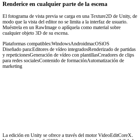
Renderice en cualquier parte de la escena
El fotograma de vista previa se carga en una Texture2D de Unity, de
modo que la vista del editor no se limita a la interfaz de usuario.
Muéstrela en un RawImage o aplíquela como material sobre
cualquier objeto 3D de su escena.
Plataformas compatibles
:
Windows
Android
macOS
iOS
Diseñado para
:
Editores de vídeo integrados
Renderizado de partidas
y repeticiones
Generación de vídeo con plantillas
Creadores de clips
para redes sociales
Contenido de formación
Automatización de
marketing
Previsualice y renderice una línea de tiempo en
Unity con VideoEditCoreX
C#
Colapsar
La edición en Unity se ofrece a través del motor VideoEditCoreX.
// VideoEditCoreX builds on GStreamer Editing Services.
