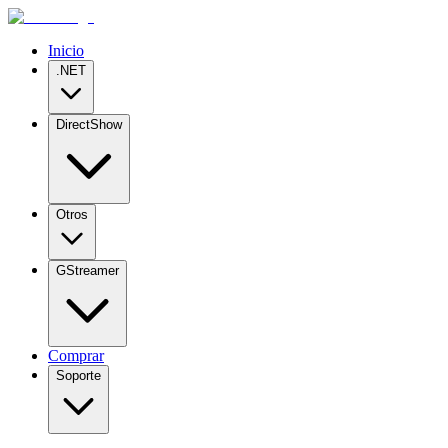
Inicio
.NET
DirectShow
Otros
GStreamer
Comprar
Soporte