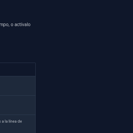
empo, o actívalo
 a la línea de