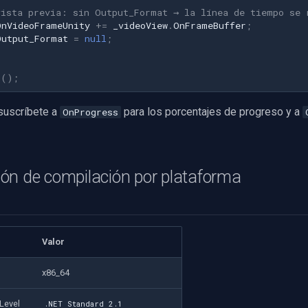
vista previa: sin Output_Format → la línea de tiempo se 
OnVideoFrameUnity
+=
_videoView
.
OnFrameBuffer
;
Output_Format
=
null
;
t
();
suscríbete a
para los porcentajes de progreso y a
OnProgress
ión de compilación por plataforma
Valor
x86_64
 Level
.NET Standard 2.1