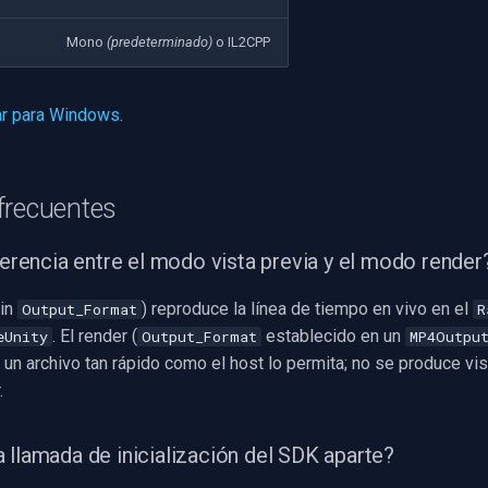
d
Mono
(predeterminado)
o IL2CPP
r para Windows
.
frecuentes
ferencia entre el modo vista previa y el modo render
sin
) reproduce la línea de tiempo en vivo en el
Output_Format
R
. El render (
establecido en un
eUnity
Output_Format
MP4Outpu
 un archivo tan rápido como el host lo permita; no se produce vis
.
 llamada de inicialización del SDK aparte?