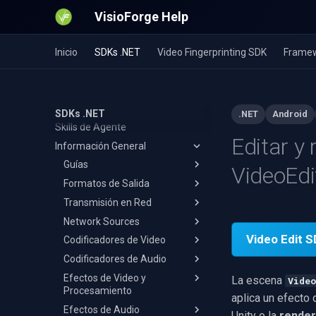
VisioForge Help
Inicio
SDKs .NET
Video Fingerprinting SDK
Framew
SDKs .NET
.NET
Android
Skills de Agente
Editar y 
Información General
Guías
VideoEd
Formatos de Salida
Captura de Video a MPEG-TS
Transmisión en Red
Grabación y Edición de WMA
MP4
Network Sources
Grabar audio de apps en
AVI
RTMP
Android
Video Edit S
Codificadores de Video
MKV
RTSP
Reconnect & Fallback Switch
Cámara USB en Android
Codificadores de Audio
MOV
Transmisión HLS
H.264
Efectos de Video y
WebM
SRT
HEVC
AAC
La escena
Vide
Procesamiento
WMV
NDI
AV1
MP3
aplica un efecto 
Efectos de Audio
Añadir Efectos
Unity o la
render
MPEG-TS
UDP
VP8/VP9
Opus