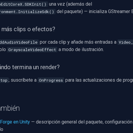
una vez (además del
oEditCoreX.SDKInit()
del paquete) — inicializa GStreamer E
ronment.InitializeSdk()
más clips o efectos?
por cada clip y añade más entradas a
ddAudioVideoFile
Video_
solo
a modo de ilustración.
GrayscaleVideoEffect
ndo termina un render?
; suscríbete a
para las actualizaciones de prog
Stop
OnProgress
ambién
Forge en Unity
— descripción general del paquete, configuració
do