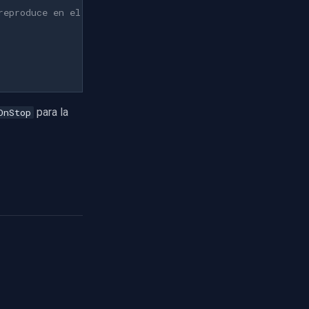
reproduce en el capturador OnVideoFrameUnity.
para la
OnStop