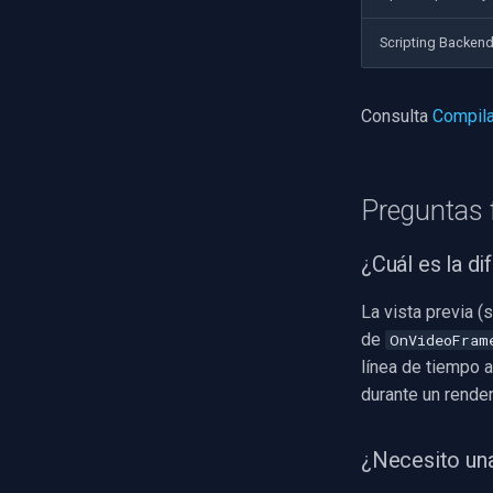
Imou
Scripting Backen
Wyze
Aqara
Verkada
Consulta
Compila
Rhombus
Arlo
Eufy Security
Preguntas 
Tenda
Mercusys
¿Cuál es la di
La vista previa (
de
OnVideoFram
línea de tiempo a
durante un render
¿Necesito una