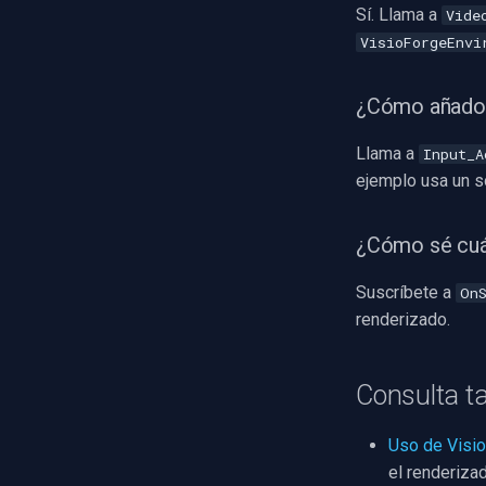
Sí. Llama a
Vide
VisioForgeEnvi
¿Cómo añado 
Llama a
Input_A
ejemplo usa un 
¿Cómo sé cuá
Suscríbete a
On
renderizado.
Consulta t
Uso de Visio
el renderiza