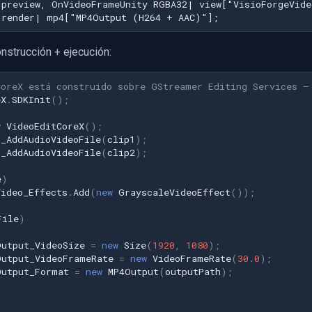
|preview, OnVideoFrameUnity RGBA32| view["VisioForgeVide
|render| mp4["MP4Output (H264 + AAC)"];
onstrucción + ejecución:
CoreX está construido sobre GStreamer Editing Services —
eX
.
SDKInit
();
w
VideoEditCoreX
();
t_AddAudioVideoFile
(
clip1
);
t_AddAudioVideoFile
(
clip2
);
e
)
Video_Effects
.
Add
(
new
GrayscaleVideoEffect
());
File
)
Output_VideoSize
=
new
Size
(
1920
,
1080
);
Output_VideoFrameRate
=
new
VideoFrameRate
(
30.0
);
Output_Format
=
new
MP4Output
(
outputPath
);