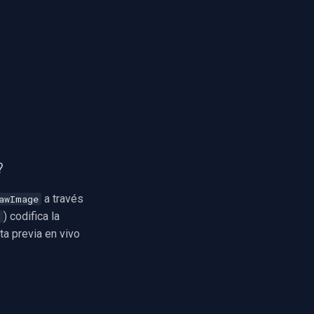
?
a través
awImage
) codifica la
t
ta previa en vivo