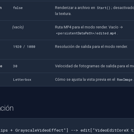
n
Renderizar a archivo en
; desactivado
false
Start()
la textura.
(vacío)
Ruta MP4 para el modo render. Vacío →
.
<persistentDataPath>/edited.mp4
/
Resolución de salida para el modo render.
1920
1080
te
Velocidad de fotogramas de salida para el m
30
Cómo se ajusta la vista previa en el
Letterbox
RawImage
ación
lips + GrayscaleVideoEffect"] --> edit["VideoEditCoreX t