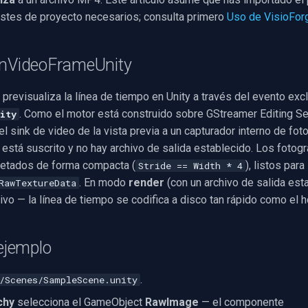
justes de proyecto necesarios; consulta primero
Uso de VisioForg
OnVideoFrameUnity
previsualiza la línea de tiempo en Unity a través del evento exc
. Como el motor está construido sobre GStreamer Editing Ser
ity
el sink de video de la vista previa a un capturador interno de f
 está suscrito y no hay archivo de salida establecido. Los foto
tados de forma compacta (
), listos para
Stride == Width * 4
. En modo
render
(con un archivo de salida esta
RawTextureData
ivo — la línea de tiempo se codifica a disco tan rápido como el h
 ejemplo
.
/Scenes/SampleScene.unity
chy
selecciona el GameObject
RawImage
— el componente