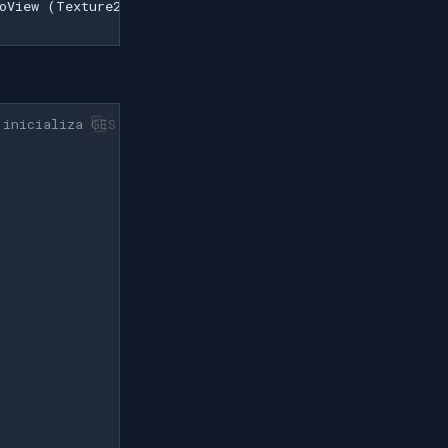
oView (Texture2D)"];

 inicializa GES una vez.