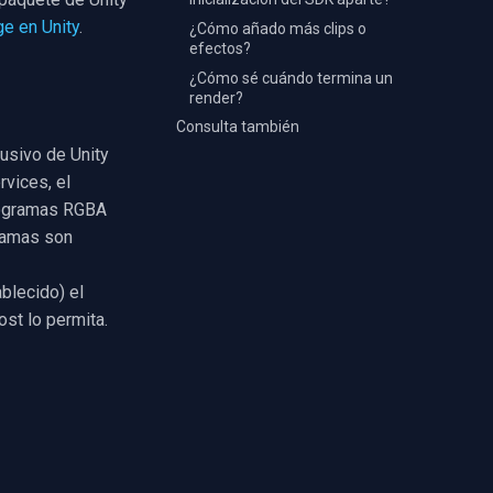
e en Unity
.
¿Cómo añado más clips o
efectos?
¿Cómo sé cuándo termina un
render?
Consulta también
lusivo de Unity
vices, el
otogramas RGBA
gramas son
blecido) el
ost lo permita.