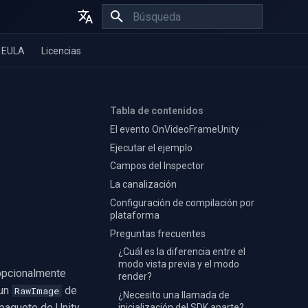
Inicializando búsqueda
English
EULA
Licencias
Español
Français
Tabla de contenidos
El evento OnVideoFrameUnity
Ejecutar el ejemplo
Campos del Inspector
La canalización
Configuración de compilación por
plataforma
Preguntas frecuentes
¿Cuál es la diferencia entre el
modo vista previa y el modo
 opcionalmente
render?
 un
de
RawImage
¿Necesito una llamada de
 paquete de Unity
inicialización del SDK aparte?