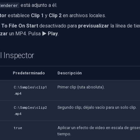
está adjunto a él.
Renderer
tor
establece
Clip 1
y
Clip 2
en archivos locales.
To File On Start
desactivado para
previsualizar
la línea de ti
izar
un MP4. Pulsa
▶ Play
.
 Inspector
Predeterminado
Descripción
Primer clip (ruta absoluta).
C:\Samples\clip1
.mp4
Segundo clip; déjalo vacío para un solo clip.
C:\Samples\clip2
.mp4
Aplicar un efecto de video en escala de grises
true
tiempo.