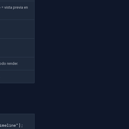
 = vista previa en
odo render.
.
imeline"];
