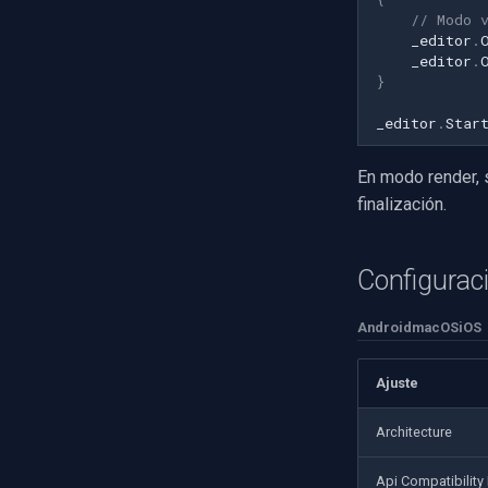
ABUS
// Modo 
Basler
_editor
.
_editor
.
Mobotix
}
Avigilon
_editor
.
Star
AVTech
LILIN
En modo render, 
Zavio
finalización.
CP Plus
Sanyo
BrickCom
Configurac
Edimax
Android
macOS
iOS
Uniview (UNV)
Hanwha Vision
Ajuste
Tiandy
EZVIZ
Architecture
Wisenet
Annke
Api Compatibility