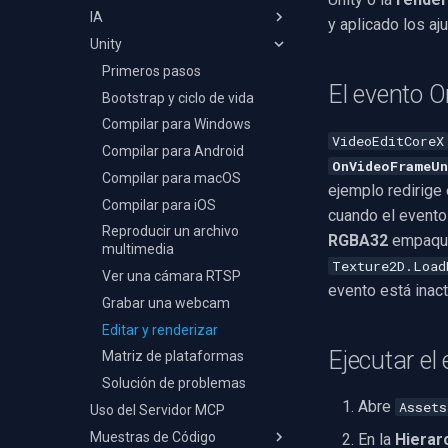
IA
Referencia de Efectos
Referencia de Efectos de
y aplicado los a
MXF
HTTP MJPEG
MJPEG
Vorbis
Audio
Unity
NVIDIA Maxine
OCR
GIF
WMV
FLAC
Capturador de Muestras de
Superposición de Imagen
Detección de Objetos
Primeros pasos
Personalizado
YouTube
WAV
Audio
El evento 
Superposición de Texto
Detección de Vocabulario
Bootstrap y ciclo de vida
FFmpeg EXE
Facebook
WavPack
Abierto
Capturador de Muestras de
Compilar para Windows
AWS S3
WMA
VideoEditCoreX
Video
Análisis de Objetos
Compilar para Android
Adobe Flash
Speex
OnVideoFrameUn
Auto-seguimiento PTZ
Compilar para macOS
Transmisión Fluida IIS
ejemplo redirige 
Subtitulado con VLM
Compilar para iOS
cuando el evento
Búsqueda Semántica de
Reproducir un archivo
RGBA32
empaque
Vídeo
multimedia
Texture2D.Load
Reconocimiento Facial
Ver una cámara RTSP
evento está inact
Reconocimiento de
Grabar una webcam
Matrículas
Editar y renderizar
Ocultación de PII
Ejecutar el
Matriz de plataformas
Auto-Reencuadre
Solución de problemas
Eliminación de Fondo
Abre
Assets
Uso del Servidor MCP
Inferencia ONNX Genérica
Muestras de Código
En la
Hierar
Voz a Texto