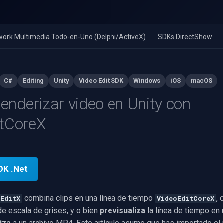
ork Multimedia Todo-en-Uno (Delphi/ActiveX)
SDKs DirectShow
C#
Editing
Unity
Video Edit SDK
Windows
iOS
macOS
renderizar video en Unity con
itCoreX
DK .Net
combina clips en una línea de tiempo
,
oEditX
VideoEditCoreX
de escala de grises, y o bien
previsualiza
la línea de tiempo en
iza
a un archivo MP4. Este artículo asume que has importado el