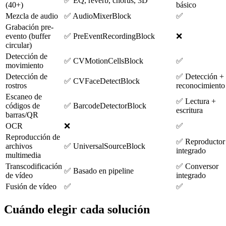
✅ EQ, reverb, chorus, 3D
(40+)
básico
Mezcla de audio
✅ AudioMixerBlock
✅
Grabación pre-
evento (buffer
✅ PreEventRecordingBlock
❌
circular)
Detección de
✅ CVMotionCellsBlock
✅
movimiento
Detección de
✅ Detección +
✅ CVFaceDetectBlock
rostros
reconocimiento
Escaneo de
✅ Lectura +
códigos de
✅ BarcodeDetectorBlock
escritura
barras/QR
OCR
❌
✅
Reproducción de
✅ Reproductor
archivos
✅ UniversalSourceBlock
integrado
multimedia
Transcodificación
✅ Conversor
✅ Basado en pipeline
de vídeo
integrado
Fusión de vídeo
✅
✅
Cuándo elegir cada solución