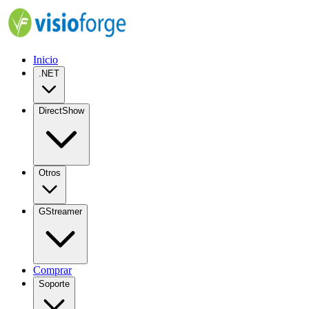
Inicio
.NET
DirectShow
Otros
GStreamer
Comprar
Soporte