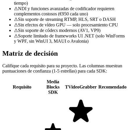
tiempo)
⚠
NDI y funciones avanzadas de codificador requieren
complementos costosos (€950 cada uno)
⚠
Sin soporte de streaming RTMP, HLS, SRT o DASH
⚠
Sin efectos de vídeo GPU — solo procesamiento CPU
⚠
Sin soporte de códecs modernos (AV1, VP9)
⚠
Soporte limitado de frameworks UI .NET (solo WinForms
y WPF, sin WinUI 3, MAUI o Avalonia)
Matriz de decisión
Califique cada requisito para su proyecto. Las columnas muestran
puntuaciones de confianza (1-5 estrellas) para cada SDK:
Media
Requisito
Blocks
TVideoGrabber
Recomendado
SDK