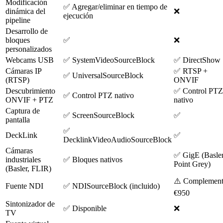
Modificación
✅ Agregar/eliminar en tiempo de
dinámica del
❌
ejecución
pipeline
Desarrollo de
bloques
✅
❌
personalizados
Webcams USB
✅ SystemVideoSourceBlock
✅ DirectShow
Cámaras IP
✅ RTSP +
✅ UniversalSourceBlock
(RTSP)
ONVIF
Descubrimiento
✅ Control PTZ
✅ Control PTZ nativo
ONVIF + PTZ
nativo
Captura de
✅ ScreenSourceBlock
✅
pantalla
✅
DeckLink
✅
DecklinkVideoAudioSourceBlock
Cámaras
✅ GigE (Basler
industriales
✅ Bloques nativos
Point Grey)
(Basler, FLIR)
⚠️ Complemen
Fuente NDI
✅ NDISourceBlock (incluido)
€950
Sintonizador de
✅ Disponible
❌
TV