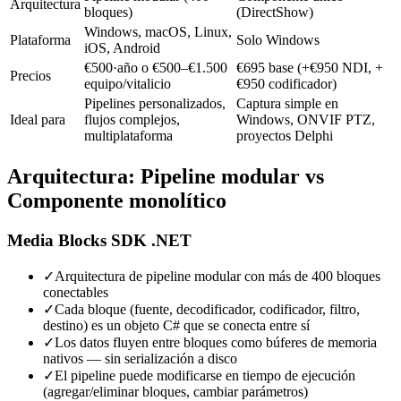
Arquitectura
bloques)
(DirectShow)
Windows, macOS, Linux,
Plataforma
Solo Windows
iOS, Android
€500·año o €500–€1.500
€695 base (+€950 NDI, +
Precios
equipo/vitalicio
€950 codificador)
Pipelines personalizados,
Captura simple en
Ideal para
flujos complejos,
Windows, ONVIF PTZ,
multiplataforma
proyectos Delphi
Arquitectura: Pipeline modular vs
Componente monolítico
Media Blocks SDK .NET
✓
Arquitectura de pipeline modular con más de 400 bloques
conectables
✓
Cada bloque (fuente, decodificador, codificador, filtro,
destino) es un objeto C# que se conecta entre sí
✓
Los datos fluyen entre bloques como búferes de memoria
nativos — sin serialización a disco
✓
El pipeline puede modificarse en tiempo de ejecución
(agregar/eliminar bloques, cambiar parámetros)