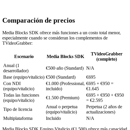
var overlay = new TextOverlayBlock(new TextOverlaySetti
var tee = new TeeBlock(2, MediaBlockPadMediaType.Video)
Colapsar
var preview = new VideoRendererBlock(pipeline, videoVie
var h264Encoder = new H264EncoderBlock();

var fileOutput = new MP4SinkBlock(new MP4SinkSettings("
Comparación de precios
var grabber = new TVideoGrabber();

grabber.VideoDevice = 0;

pipeline.Connect(camera.Output, overlay.Input);

grabber.RecordingFileName = "recording.mp4";

pipeline.Connect(overlay.Output, tee.Input);

// Text overlay available

Media Blocks SDK ofrece más funciones a un costo total menor,
pipeline.Connect(tee.Outputs[0], preview.Input);

grabber.OverlayText = "LIVE BROADCAST";

especialmente cuando se consideran los complementos de
pipeline.Connect(tee.Outputs[1], h264Encoder.Input);

grabber.StartRecording();

TVideoGrabber:
pipeline.Connect(h264Encoder.Output, fileOutput.CreateN
// No simultaneous RTMP streaming

// No typed encoder pipeline

await pipeline.StartAsync();
TVideoGrabber
// No multi-output
Escenario
Media Blocks SDK
(completo)
Anual (1
€500·año (Standard)
N/A
desarrollador)
Base (equipo/vitalicio)
€500 (Standard)
€695
Con NDI
€1.000 (Professional,
€695 + €950 =
(equipo/vitalicio)
incluido)
€1.645
Todas las funciones
€695 + €950 + €950
€1.500 (Premium)
(equipo/vitalicio)
= €2.595
Anual o perpetua
Perpetua (2 años de
Tipo de licencia
(equipo/vitalicio)
actualizaciones)
Multiplataforma
Incluido
N/A
Media Blocks SDK Equipo·Vitalicio (€1.500) ofrece más capacidad