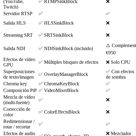
(YouTube,
✅ RTMPSinkBlock
❌
Twitch)
Servidor RTSP
✅
✅
Salida HLS
✅ HLSSinkBlock
❌
Streaming SRT
✅ SRTSinkBlock
❌
⚠️ Complemen
Salida NDI
✅ NDISinkBlock (incluido)
€950
Efectos de vídeo
✅ Múltiples bloques de efectos
❌ Solo CPU
GPU
Superposiciones
✅ Con efectos
✅ OverlayManagerBlock
de texto/imagen
de sombra
Chroma key
✅ ChromaKeyBlock
✅
Composición PiP
✅ VideoMixerBlock
✅
Mezcla de vídeo
✅
❌
(multi-fuente)
Corrección de
✅ ColorEffectsBlock
❌
color
Redimensionar /
✅
✅
rotar / recortar
Efectos de audio
❌ Mezclador