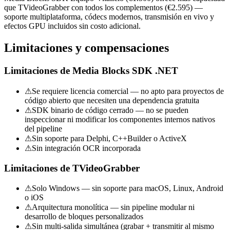
que TVideoGrabber con todos los complementos (€2.595) —
soporte multiplataforma, códecs modernos, transmisión en vivo y
efectos GPU incluidos sin costo adicional.
Limitaciones y compensaciones
Limitaciones de Media Blocks SDK .NET
⚠
Se requiere licencia comercial — no apto para proyectos de
código abierto que necesiten una dependencia gratuita
⚠
SDK binario de código cerrado — no se pueden
inspeccionar ni modificar los componentes internos nativos
del pipeline
⚠
Sin soporte para Delphi, C++Builder o ActiveX
⚠
Sin integración OCR incorporada
Limitaciones de TVideoGrabber
⚠
Solo Windows — sin soporte para macOS, Linux, Android
o iOS
⚠
Arquitectura monolítica — sin pipeline modular ni
desarrollo de bloques personalizados
⚠
Sin multi-salida simultánea (grabar + transmitir al mismo