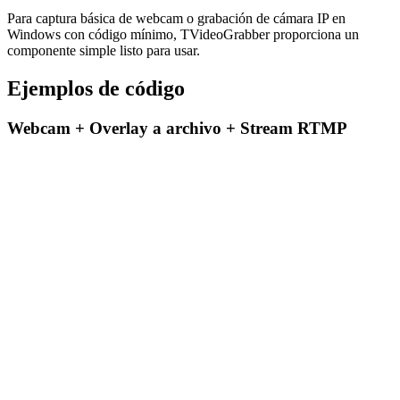
Para captura básica de webcam o grabación de cámara IP en
Windows con código mínimo, TVideoGrabber proporciona un
componente simple listo para usar.
Ejemplos de código
Webcam + Overlay a archivo + Stream RTMP
Media Blocks SDK .NET
C#
Colapsar
var pipeline = new MediaBlocksPipeline();

TVideoGrabber
var videoSourceSettings = new VideoCaptureDeviceSourceS
{

C#
    Format = formatItem.ToFormat()

};

var camera = new SystemVideoSourceBlock(videoSourceSett