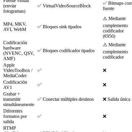
Fuente virtual
✅ Bitmaps co
(enviar
✅ VirtualVideoSourceBlock
fuente
fotogramas)
⚠️ Mediante
MP4, MKV,
complemento
✅ Bloques sink tipados
AVI, WebM
codificador
(€950)
Codificación
⚠️ Mediante
hardware
✅ Bloques codificador tipados
complemento
(NVENC, QSV,
codificador
AMF)
Apple
VideoToolbox /
✅
❌
MediaCodec
Codificación
✅
❌
AV1
Grabar +
transmitir
✅ Conectar múltiples destinos
❌ Salida única
simultáneamente
Diferentes
formatos por
✅
❌
salida
RTMP