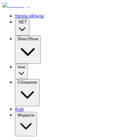
Strona główna
.NET
DirectShow
Inne
GStreamer
Kup
Wsparcie