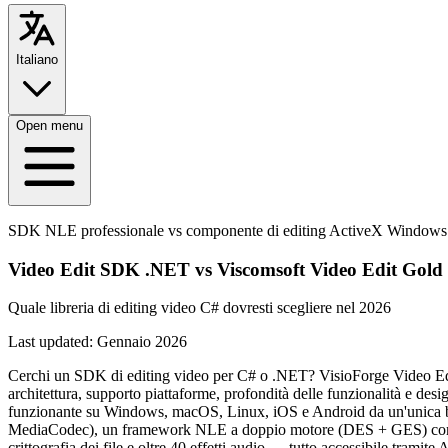
Italiano
Open menu
SDK NLE professionale vs componente di editing ActiveX Windows
Video Edit SDK .NET vs Viscomsoft Video Edit Gol
Quale libreria di editing video C# dovresti scegliere nel 2026
Last updated:
Gennaio 2026
Cerchi un SDK di editing video per C# o .NET? VisioForge Video Edi
architettura, supporto piattaforme, profondità delle funzionalità e 
funzionante su Windows, macOS, Linux, iOS e Android da un'unica ba
MediaCodec), un framework NLE a doppio motore (DES + GES) con oltre 
crittografia dei file e oltre 40 effetti audio — tutto accessibile t