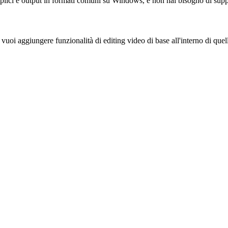
semplici e output in formati comuni su Windows, e non hai bisogno di supp
oi aggiungere funzionalità di editing video di base all'interno di quell'