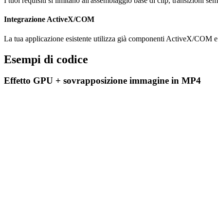
I tuoi requisiti si limitano all'assemblaggio base di clip, transizioni 
Integrazione ActiveX/COM
La tua applicazione esistente utilizza già componenti ActiveX/COM e vu
Esempi di codice
Effetto GPU + sovrapposizione immagine in MP4
Video Edit SDK (VideoEditCoreX)
C#
Comprimi
var edit = new VideoEditCoreX(videoView);

Viscomsoft Video Edit Gold
// Add source video

edit.Input_AddVideoFile("interview.mp4");

C#