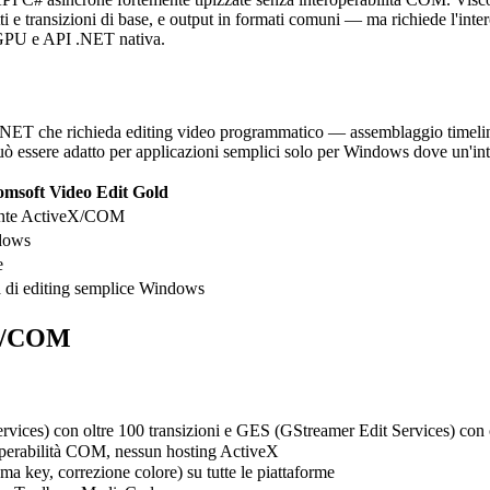
ti e transizioni di base, e output in formati comuni — ma richiede l'in
i GPU e API .NET nativa.
.NET che richieda editing video programmatico — assemblaggio timeline 
ò essere adatto per applicazioni semplici solo per Windows dove un'inte
omsoft Video Edit Gold
nte ActiveX/COM
dows
e
a di editing semplice Windows
eX/COM
es) con oltre 100 transizioni e GES (GStreamer Edit Services) con ol
perabilità COM, nessun hosting ActiveX
ma key, correzione colore) su tutte le piattaforme