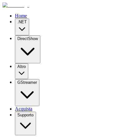
Home
.NET
DirectShow
Altro
GStreamer
Acquista
Supporto