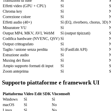
Transizioni di base
Sì
S
Effetti video (GPU + CPU)
Sì
S
Chroma key
Sì
Correzione colore
Sì
Effetti audio (40+)
Sì (EQ, riverbero, chorus, 3D)
Misuratore VU
Sì
Output MP4, MKV, AVI, WebM
Sì (output tipizzati)
S
Codifica hardware (NVENC, QSV)
Sì
Output crittografato
Sì
Taglio / unione senza perdita
Sì (FastEdit API)
Estrazione audio
Sì
Muxing dei flussi
Sì
Ampio supporto formati di input
Sì
Zoom anteprima
Sì
S
Supporto piattaforme e framework UI
Piattaforma
Video Edit SDK
Viscomsoft
Windows
Sì
Sì
macOS
Sì
No
Linux
Sì
No