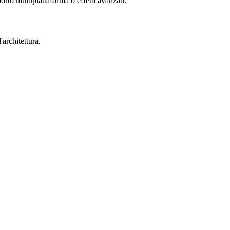
orto multipiattaforma o effetti avanzati.
architettura.