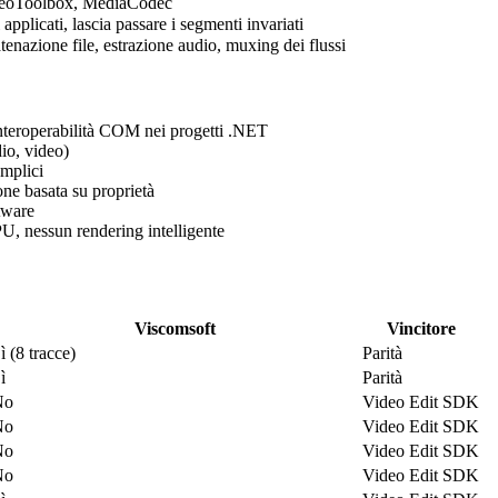
deoToolbox, MediaCodec
applicati, lascia passare i segmenti invariati
enazione file, estrazione audio, muxing dei flussi
teroperabilità COM nei progetti .NET
io, video)
emplici
e basata su proprietà
tware
U, nessun rendering intelligente
Viscomsoft
Vincitore
ì (8 tracce)
Parità
ì
Parità
No
Video Edit SDK
No
Video Edit SDK
No
Video Edit SDK
No
Video Edit SDK