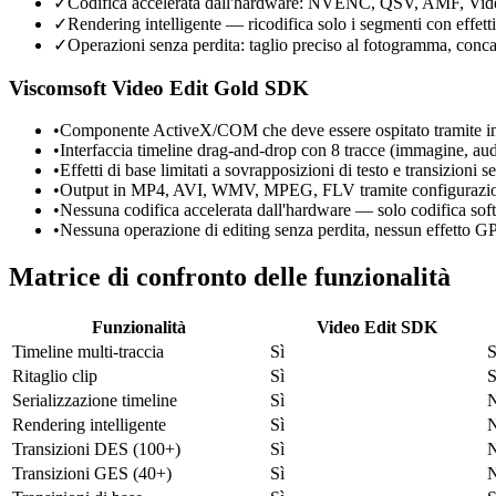
✓
Codifica accelerata dall'hardware: NVENC, QSV, AMF, Vi
✓
Rendering intelligente — ricodifica solo i segmenti con effetti 
✓
Operazioni senza perdita: taglio preciso al fotogramma, concat
Viscomsoft Video Edit Gold SDK
•
Componente ActiveX/COM che deve essere ospitato tramite in
•
Interfaccia timeline drag-and-drop con 8 tracce (immagine, aud
•
Effetti di base limitati a sovrapposizioni di testo e transizioni s
•
Output in MP4, AVI, WMV, MPEG, FLV tramite configurazion
•
Nessuna codifica accelerata dall'hardware — solo codifica sof
•
Nessuna operazione di editing senza perdita, nessun effetto GP
Matrice di confronto delle funzionalità
Funzionalità
Video Edit SDK
Timeline multi-traccia
Sì
S
Ritaglio clip
Sì
S
Serializzazione timeline
Sì
Rendering intelligente
Sì
Transizioni DES (100+)
Sì
Transizioni GES (40+)
Sì