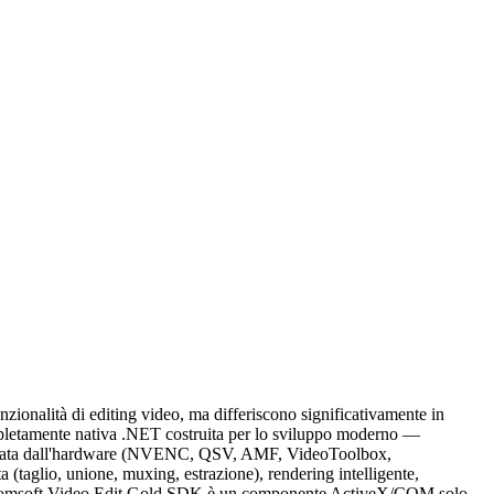
alità di editing video, ma differiscono significativamente in
ompletamente nativa .NET costruita per lo sviluppo moderno —
celerata dall'hardware (NVENC, QSV, AMF, VideoToolbox,
taglio, unione, muxing, estrazione), rendering intelligente,
M. Viscomsoft Video Edit Gold SDK è un componente ActiveX/COM solo