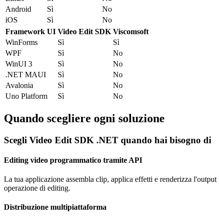
Android
Sì
No
iOS
Sì
No
Framework UI
Video Edit SDK
Viscomsoft
WinForms
Sì
Sì
WPF
Sì
No
WinUI 3
Sì
No
.NET MAUI
Sì
No
Avalonia
Sì
No
Uno Platform
Sì
No
Quando scegliere ogni soluzione
Scegli Video Edit SDK .NET quando hai bisogno di
Editing video programmatico tramite API
La tua applicazione assembla clip, applica effetti e renderizza l'outp
operazione di editing.
Distribuzione multipiattaforma