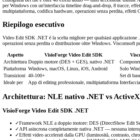
per Windows con un'interfaccia timeline drag-and-drop, 8 tracce, effet
multipiattaforma, codifica hardware, operazioni senza perdita, effett
Riepilogo esecutivo
Video Edit SDK .NET è la scelta migliore per qualsiasi applicazione 
operazioni senza perdita o distribuzione oltre Windows. Viscomsoft pu
Aspetto
VisioForge Video Edit SDK
Visc
Architettura
Doppio motore (DES + GES), nativo .NET
Compone
Piattaforma
Windows, macOS, Linux, iOS, Android
Solo Win
Transizioni
40-100+
Set di bas
Ideale per
App di editing professionale, multipiattaforma
Interfacci
Architettura: NLE nativo .NET vs Activ
VisioForge Video Edit SDK .NET
✓
Framework NLE a doppio motore: DES (DirectShow Edit Servic
✓
API asincrona completamente nativa .NET — nessuna intero
✓
Effetti video accelerati dalla GPU (luminosità, contrasto, chro