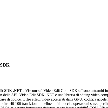
d SDK
t SDK .NET e Viscomsoft Video Edit Gold SDK offrono entrambi funzion
design delle API. Video Edit SDK .NET è una libreria di editing video c
se di codice. Offre effetti video accelerati dalla GPU, codifica ac
40-100 transizioni, timeline multi-traccia, operazioni senza perdita (
ramite API C# asincrone fortemente tipizzate senza interoperabilità CO