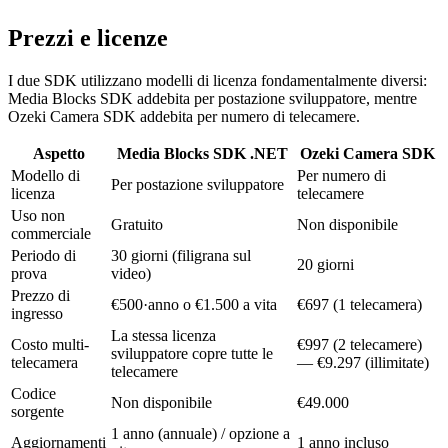
Comprimi
var _videoRenderer = new VideoRendererBlock(

    _pipeline, VideoView1);

Prezzi e licenze
// Camera connection model

var camera = new BitmapSourceCamera(

// Create tee block to split video for preview + record
    "rtsp://camera-ip/stream");

var _videoTee = new TeeBlock(2, MediaBlockPadMediaType.
I due SDK utilizzano modelli di licenza fondamentalmente diversi:
// Connect to media handler

Media Blocks SDK addebita per postazione sviluppatore, mentre
// Create H.264 encoder and MP4 sink for recording

var recorder = new MPEG4Recorder(

Ozeki Camera SDK addebita per numero di telecamere.
var _videoEncoder = new H264EncoderBlock();

    "output.mp4");

var _muxer = new MP4SinkBlock(

    new MP4SinkSettings("output.mp4"));

Aspetto
Media Blocks SDK .NET
Ozeki Camera SDK
// Wire camera to recorder

camera.Start();

Modello di
Per numero di
// Connect video: Source -> Tee -> Renderer + Encoder -
recorder.Start();

Per postazione sviluppatore
licenza
telecamere
_pipeline.Connect(_rtspSource.VideoOutput, _videoTee.In
_pipeline.Connect(_videoTee.Outputs[0], _videoRenderer.
// Note: Limited to MPEG-4/AVI output

Uso non
_pipeline.Connect(_videoTee.Outputs[1], _videoEncoder.I
Gratuito
Non disponibile
// No pipeline branching or merging

commerciale
_pipeline.Connect(_videoEncoder.Output,

// No hardware encoder selection

    (_muxer as IMediaBlockDynamicInputs)

Periodo di
30 giorni (filigrana sul
// No cross-platform support
20 giorni
        .CreateNewInput(MediaBlockPadMediaType.Video));

prova
video)
Prezzo di
// Connect audio: Source -> AAC Encoder -> MP4

€500·anno o €1.500 a vita
€697 (1 telecamera)
ingresso
var _audioRenderer = new AudioRendererBlock();

var _audioTee = new TeeBlock(2, MediaBlockPadMediaType.
La stessa licenza
var _audioEncoder = new AACEncoderBlock();

Costo multi-
€997 (2 telecamere)
sviluppatore copre tutte le
_pipeline.Connect(_rtspSource.AudioOutput, _audioTee.In
telecamera
— €9.297 (illimitate)
telecamere
_pipeline.Connect(_audioTee.Outputs[0], _audioRenderer.
_pipeline.Connect(_audioTee.Outputs[1], _audioEncoder.I
Codice
Non disponibile
€49.000
_pipeline.Connect(_audioEncoder.Output,

sorgente
    (_muxer as IMediaBlockDynamicInputs)

1 anno (annuale) / opzione a
        .CreateNewInput(MediaBlockPadMediaType.Audio));

Aggiornamenti
1 anno incluso