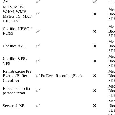
AVI
✅
✅
Pari
MKV, MOV,
Med
WebM, WMV,
✅
❌
Blo
MPEG-TS, MXF,
SD
GIF, FLV
Med
Codifica HEVC /
✅
❌
Blo
H.265
SD
Med
Codifica AV1
✅
❌
Blo
SD
Med
Codifica VP8 /
✅
❌
Blo
VP9
SD
Registrazione Pre-
Med
Evento (Buffer
✅ PreEventRecordingBlock
❌
Blo
Circolare)
SD
Med
Blocchi di uscita
✅
❌
Blo
personalizzati
SD
Med
Server RTSP
✅
❌
Blo
SD