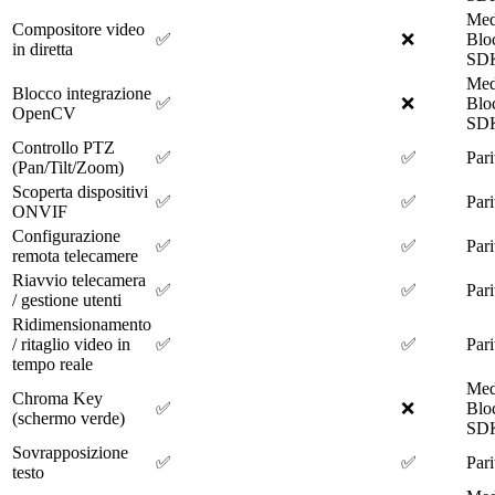
Med
Compositore video
✅
❌
Blo
in diretta
SD
Med
Blocco integrazione
✅
❌
Blo
OpenCV
SD
Controllo PTZ
✅
✅
Pari
(Pan/Tilt/Zoom)
Scoperta dispositivi
✅
✅
Pari
ONVIF
Configurazione
✅
✅
Pari
remota telecamere
Riavvio telecamera
✅
✅
Pari
/ gestione utenti
Ridimensionamento
/ ritaglio video in
✅
✅
Pari
tempo reale
Med
Chroma Key
✅
❌
Blo
(schermo verde)
SD
Sovrapposizione
✅
✅
Pari
testo