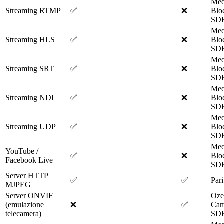
Med
Streaming RTMP
✅
❌
Blo
SD
Med
Streaming HLS
✅
❌
Blo
SD
Med
Streaming SRT
✅
❌
Blo
SD
Med
Streaming NDI
✅
❌
Blo
SD
Med
Streaming UDP
✅
❌
Blo
SD
Med
YouTube /
✅
❌
Blo
Facebook Live
SD
Server HTTP
✅
✅
Pari
MJPEG
Server ONVIF
Oze
(emulazione
❌
✅
Cam
telecamera)
SD