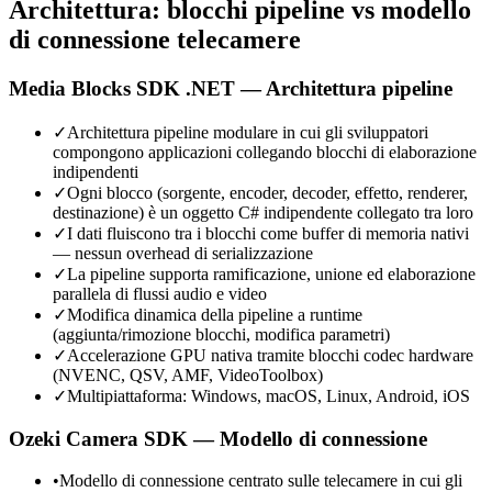
Architettura: blocchi pipeline vs modello
di connessione telecamere
Media Blocks SDK .NET — Architettura pipeline
✓
Architettura pipeline modulare in cui gli sviluppatori
compongono applicazioni collegando blocchi di elaborazione
indipendenti
✓
Ogni blocco (sorgente, encoder, decoder, effetto, renderer,
destinazione) è un oggetto C# indipendente collegato tra loro
✓
I dati fluiscono tra i blocchi come buffer di memoria nativi
— nessun overhead di serializzazione
✓
La pipeline supporta ramificazione, unione ed elaborazione
parallela di flussi audio e video
✓
Modifica dinamica della pipeline a runtime
(aggiunta/rimozione blocchi, modifica parametri)
✓
Accelerazione GPU nativa tramite blocchi codec hardware
(NVENC, QSV, AMF, VideoToolbox)
✓
Multipiattaforma: Windows, macOS, Linux, Android, iOS
Ozeki Camera SDK — Modello di connessione
•
Modello di connessione centrato sulle telecamere in cui gli