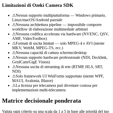
Limitazioni di Ozeki Camera SDK
⚠
Nessun supporto multipiattaforma — Windows primario,
Linux/macOS/Android parziale
⚠
Nessuna architettura pipeline — impossibile comporre
workflow di elaborazione multimediale arbitrari
⚠
Nessuna codifica accelerata via hardware (NVENC, QSV,
AMF, VideoToolbox)
⚠
Formati di uscita limitati — solo MPEG-4 e AVI (niente
MKV, WebM, MPEG-TS, ecc.)
⚠
Nessuna capacità di cattura schermo/desktop
⚠
Nessun supporto hardware professionale (NDI, Decklink,
GenICam/GigE Vision)
⚠
Nessuna uscita di streaming di rete (RTMP, HLS, SRT,
NDI)
⚠
Solo framework UI WinForms supportato (niente WPF,
MAUI, Avalonia, Blazor)
⚠
La licenza per telecamera può diventare costosa per
implementazioni multi-telecamera
Matrice decisionale ponderata
Valuta ogni criterio su una scala da 1 a 5 in base alle priorità del tuo