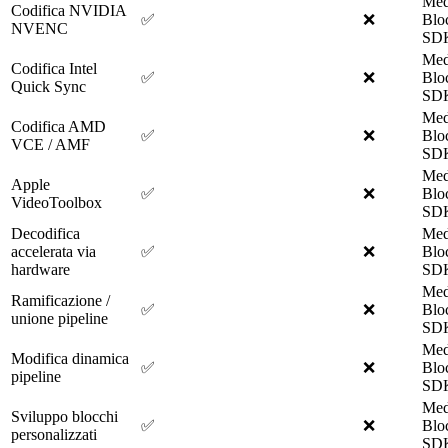
Med
Codifica NVIDIA
✅
❌
Blo
NVENC
SD
Med
Codifica Intel
✅
❌
Blo
Quick Sync
SD
Med
Codifica AMD
✅
❌
Blo
VCE / AMF
SD
Med
Apple
✅
❌
Blo
VideoToolbox
SD
Decodifica
Med
accelerata via
✅
❌
Blo
hardware
SD
Med
Ramificazione /
✅
❌
Blo
unione pipeline
SD
Med
Modifica dinamica
✅
❌
Blo
pipeline
SD
Med
Sviluppo blocchi
✅
❌
Blo
personalizzati
SD