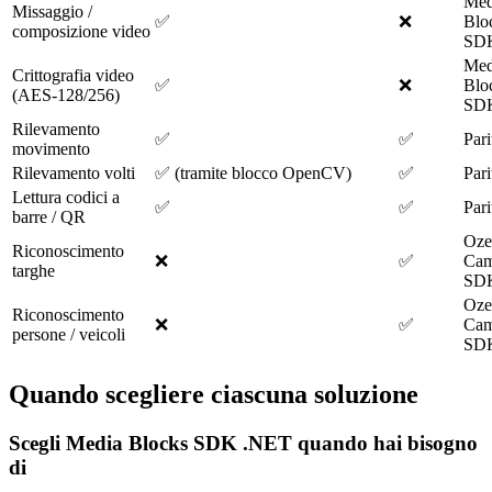
Med
Missaggio /
✅
❌
Blo
composizione video
SD
Med
Crittografia video
✅
❌
Blo
(AES-128/256)
SD
Rilevamento
✅
✅
Pari
movimento
Rilevamento volti
✅ (tramite blocco OpenCV)
✅
Pari
Lettura codici a
✅
✅
Pari
barre / QR
Oze
Riconoscimento
❌
✅
Cam
targhe
SD
Oze
Riconoscimento
❌
✅
Cam
persone / veicoli
SD
Quando scegliere ciascuna soluzione
Scegli Media Blocks SDK .NET quando hai bisogno
di