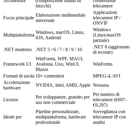
Architettura
(composizione basata su
connessione
blocchi)
telecamere
Applicazioni
Elaborazione multimediale
Focus principale
telecamere IP /
universale
ONVIF
Windows
Windows, macOS, Linux,
Multipiattaforma
(Linux/macOS
iOS, Android
parziale)
.NET 8 (aggiornato
.NET moderno
.NET 5 / 6 / 7 / 8 / 9 / 10
di recente)
WinForms, WPF, MAUI,
Framework UI
Avalonia, Uno, WinUI,
WinForms
Blazor
Formati di uscita
10+ contenitori
MPEG-4, AVI
Accelerazione
NVIDIA, Intel, AMD, Apple
Nessuna
hardware
Per numero di
Per sviluppatore, gratuito per
Licenze
telecamere (€697–
uso non commerciale
€9.297)
Pipeline personalizzate,
Sorveglianza con
Ideale per
multipiattaforma, hardware
telecamere IP con
professionale
analisi