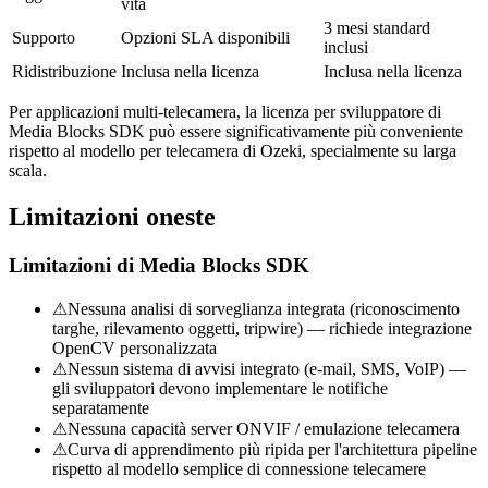
vita
await _pipeline.StartAsync();
3 mesi standard
Supporto
Opzioni SLA disponibili
inclusi
Ridistribuzione
Inclusa nella licenza
Inclusa nella licenza
Per applicazioni multi-telecamera, la licenza per sviluppatore di
Media Blocks SDK può essere significativamente più conveniente
rispetto al modello per telecamera di Ozeki, specialmente su larga
scala.
Limitazioni oneste
Limitazioni di Media Blocks SDK
⚠
Nessuna analisi di sorveglianza integrata (riconoscimento
targhe, rilevamento oggetti, tripwire) — richiede integrazione
OpenCV personalizzata
⚠
Nessun sistema di avvisi integrato (e-mail, SMS, VoIP) —
gli sviluppatori devono implementare le notifiche
separatamente
⚠
Nessuna capacità server ONVIF / emulazione telecamera
⚠
Curva di apprendimento più ripida per l'architettura pipeline
rispetto al modello semplice di connessione telecamere