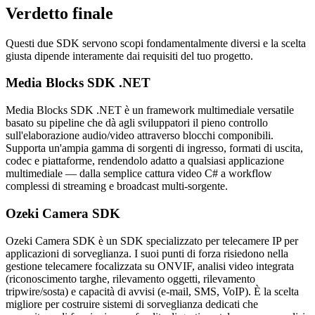
Verdetto finale
Questi due SDK servono scopi fondamentalmente diversi e la scelta
giusta dipende interamente dai requisiti del tuo progetto.
Media Blocks SDK .NET
Media Blocks SDK .NET è un framework multimediale versatile
basato su pipeline che dà agli sviluppatori il pieno controllo
sull'elaborazione audio/video attraverso blocchi componibili.
Supporta un'ampia gamma di sorgenti di ingresso, formati di uscita,
codec e piattaforme, rendendolo adatto a qualsiasi applicazione
multimediale — dalla semplice cattura video C# a workflow
complessi di streaming e broadcast multi-sorgente.
Ozeki Camera SDK
Ozeki Camera SDK è un SDK specializzato per telecamere IP per
applicazioni di sorveglianza. I suoi punti di forza risiedono nella
gestione telecamere focalizzata su ONVIF, analisi video integrata
(riconoscimento targhe, rilevamento oggetti, rilevamento
tripwire/sosta) e capacità di avvisi (e-mail, SMS, VoIP). È la scelta
migliore per costruire sistemi di sorveglianza dedicati che