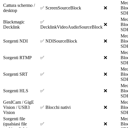
Med
Cattura schermo /
✅ ScreenSourceBlock
❌
Blo
desktop
SD
Med
Blackmagic
✅
❌
Blo
Decklink
DecklinkVideoAudioSourceBlock
SD
Med
Sorgenti NDI
✅ NDISourceBlock
❌
Blo
SD
Med
Sorgenti RTMP
✅
❌
Blo
SD
Med
Sorgenti SRT
✅
❌
Blo
SD
Med
Sorgenti HLS
✅
❌
Blo
SD
GenICam / GigE
Med
Vision / USB3
✅ Blocchi nativi
❌
Blo
Vision
SD
Sorgenti file
Med
(qualsiasi file
✅
❌
Blo