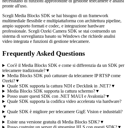
necessitano di funzioni approfondite di gestione telecamere e analisi
pronte all'uso.
Scegli Media Blocks SDK se hai bisogno di un framework
multimediale flessibile e multipiattaforma con architettura pipeline,
ampio supporto formati e codec, e integrazione hardware
professionale. Scegli Ozeki Camera SDK se stai costruendo un
sistema di sorveglianza basato su Windows che richiede analisi
video integrata e funzioni di gestione telecamere.
Frequently Asked Questions
Cos'è il Media Blocks SDK e come si differenzia da un SDK per
telecamere tradizionale?
▼
Media Blocks SDK può catturare da telecamere IP RTSP come
Ozeki?
▼
Quale SDK supporta la cattura NDI e Decklink in .NET?
▼
Media Blocks SDK supporta la cattura schermo?
▼
Posso usare questi SDK con .NET MAUI e Avalonia?
▼
Quale SDK supporta la codifica video accelerata via hardware?
▼
Quale SDK è migliore per telecamere GigE Vision e industriali?
▼
Esiste una versione gratuita di Media Blocks SDK?
▼
Posso costruire un server di streaming HLS con questi SDK?
▼