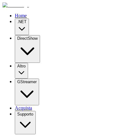
Home
.NET
DirectShow
Altro
GStreamer
Acquista
Supporto