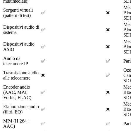
multimediale)
SD
Med
Sorgenti virtuali
✅
❌
Blo
(pattern di test)
SD
Med
Dispositivi audio di
✅
❌
Blo
sistema
SD
Med
Dispositivi audio
✅
❌
Blo
ASIO
SD
Audio da
✅
✅
Pari
telecamere IP
Oze
Trasmissione audio
❌
✅
Cam
alle telecamere
SD
Encoder audio
Med
(AAC, MP3,
✅
❌
Blo
Vorbis, FLAC)
SD
Med
Elaborazione audio
✅
❌
Blo
(filtri, EQ)
SD
MP4 (H.264 +
✅
✅
Pari
AAC)