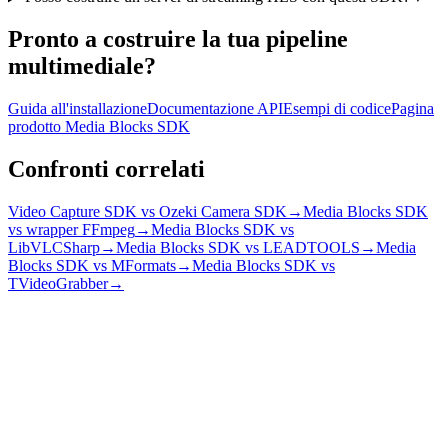
Pronto a costruire la tua pipeline
multimediale?
Guida all'installazione
Documentazione API
Esempi di codice
Pagina
prodotto Media Blocks SDK
Confronti correlati
Video Capture SDK vs Ozeki Camera SDK
→
Media Blocks SDK
vs wrapper FFmpeg
→
Media Blocks SDK vs
LibVLCSharp
→
Media Blocks SDK vs LEADTOOLS
→
Media
Blocks SDK vs MFormats
→
Media Blocks SDK vs
TVideoGrabber
→