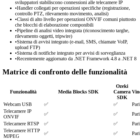
sviluppatori stabiliscono connessioni alle telecamere IP
•
Handler collegati per operazioni specifiche (registrazione,
controllo PTZ, rilevamento movimento, analisi)
•
Classi di alto livello per operazioni ONVIF comuni piuttosto
che blocchi di elaborazione componibili
•
Pipeline di analisi video integrata (riconoscimento targhe,
rilevamento oggetti, tripwire)
•
Sistema di avvisi integrato (e-mail, SMS, chiamate VoIP,
upload FTP)
•
Sistema di notifiche integrato per avvisi di sorveglianza
•
Recentemente aggiornato da .NET Framework 4.8 a .NET 8
Matrice di confronto delle funzionalità
Ozeki
Funzionalità
Media Blocks SDK
Camera
Vin
SDK
Webcam USB
✅
✅
Pari
Telecamere IP
✅
✅
Pari
ONVIF
Telecamere RTSP
✅
✅
Pari
Telecamere HTTP
✅
✅
Pari
MJPEG