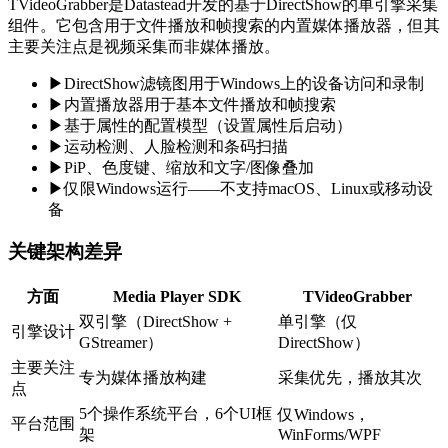
TVideoGrabber是Datastead开发的基于DirectShow的单引擎采集
组件。它包含用于文件播放和帧搜索的内置媒体播放器，但其
主要关注点是视频采集而非媒体播放。
▶
DirectShow滤镜图用于Windows上的设备访问和录制
▶
内置播放器用于基本文件播放和帧搜索
▶
基于属性的配置模型（设置属性后启动）
▶
运动检测、人脸检测和条码扫描
▶
PiP、色度键、缩放和文字/图像叠加
▶
仅限Windows运行——不支持macOS、Linux或移动设
备
关键架构差异
方面
Media Player SDK
TVideoGrabber
双引擎（DirectShow +
单引擎（仅
引擎设计
GStreamer）
DirectShow）
主要关注
专为媒体播放构建
采集优先，播放其次
点
5个操作系统平台，6个UI框
仅Windows，
平台范围
架
WinForms/WPF