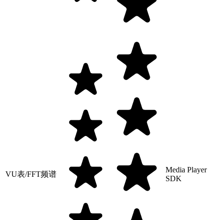
Media Player
VU表/FFT频谱
SDK