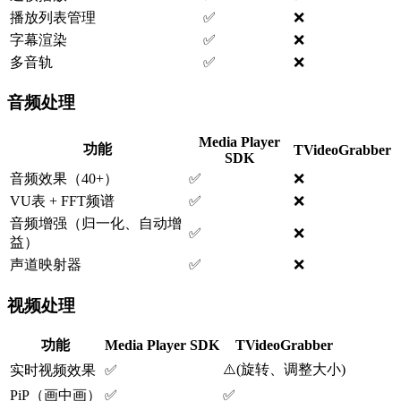
播放列表管理
✅
❌
字幕渲染
✅
❌
多音轨
✅
❌
音频处理
Media Player
功能
TVideoGrabber
SDK
音频效果（40+）
✅
❌
VU表 + FFT频谱
✅
❌
音频增强（归一化、自动增
✅
❌
益）
声道映射器
✅
❌
视频处理
功能
Media Player SDK
TVideoGrabber
⚠️
(
旋转、调整大小
)
实时视频效果
✅
PiP（画中画）
✅
✅