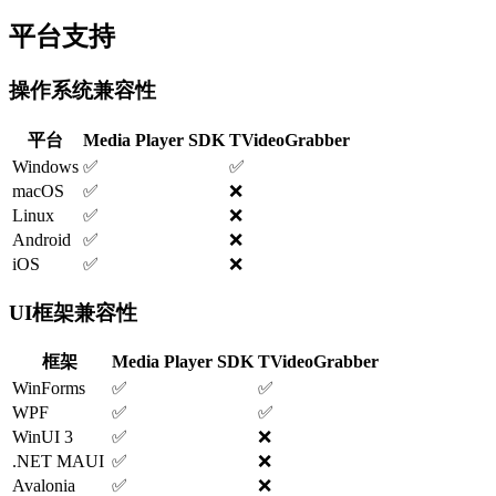
平台支持
操作系统兼容性
平台
Media Player SDK
TVideoGrabber
Windows
✅
✅
macOS
✅
❌
Linux
✅
❌
Android
✅
❌
iOS
✅
❌
UI框架兼容性
框架
Media Player SDK
TVideoGrabber
WinForms
✅
✅
WPF
✅
✅
WinUI 3
✅
❌
.NET MAUI
✅
❌
Avalonia
✅
❌