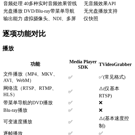
音频处理
40多种实时音频效果管线
无音频效果API
光盘播放
DVD/Blu-ray带菜单导航
无光盘播放支持
输出能力
虚拟摄像头、NDI、多屏
仅快照
逐项功能对比
播放
Media Player
功能
TVideoGrabber
SDK
文件播放（MP4、MKV、
✅
(
常见格式
)
✅
AVI、WebM）
网络流（RTSP、RTMP、
⚠️
(
仅基本
✅
HLS）
RTSP
)
带菜单导航的DVD播放
✅
❌
Blu-ray播放
✅
❌
⚠️
(
基本速度控
可变速度播放
✅
制
)
逐帧播放
✅
✅