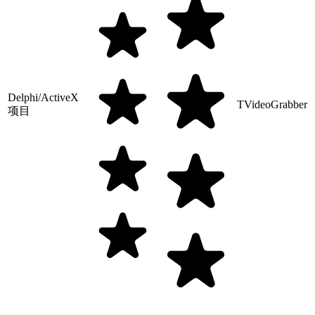
Delphi/ActiveX
TVideoGrabber
项目