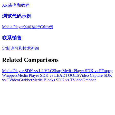
API参考和教程
浏览代码示例
Media Player的可运行C#示例
联系销售
定制许可和技术咨询
Related Comparisons
Media Player SDK vs LibVLCSharp
Media Player SDK vs FFmpeg
Wrappers
Media Player SDK vs LEADTOOLS
Video Capture SDK
vs TVideoGrabber
Media Blocks SDK vs TVideoGrabber