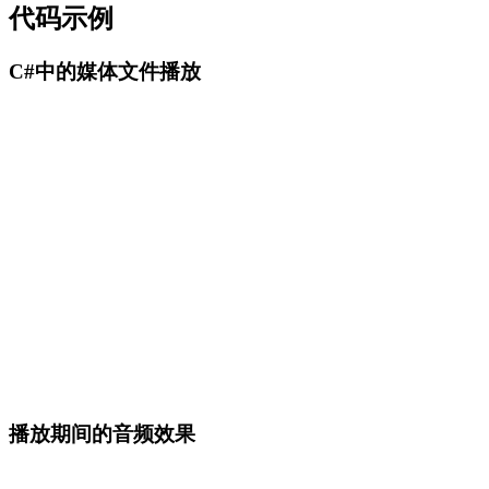
代码示例
C#中的媒体文件播放
Media Player SDK .NET
C#
收起
var player = new MediaPlayerCoreX(videoView);

var source = await UniversalSourceSettingsV2.CreateAsyn
TVideoGrabber
await player.OpenAsync(source);

C#
// Load external subtitle file and enable subtitles

player.Subtitles_ExternalFile = "movie.srt";

player.Subtitles_Enabled = true;

收起
var tracks = player.Audio_Streams;

player.Audio_Stream_Select(tracks[1]); // e.g., French 
var grabber = new TVideoGrabber();

播放期间的音频效果
grabber.PlayerFileName = "video.mp4";

await player.PlayAsync();

grabber.OpenPlayer();

await player.Position_SetAsync(TimeSpan.FromMinutes(10)
grabber.StartPlayer();

player.Rate_Set(1.5);