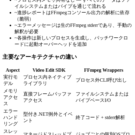
イルシステムまたはパイプを通じて流れる
~
進捗レポートはFFmpegコンソール出力の解析に依存
（脆弱）
~
エラーメッセージは生のFFmpeg stderrであり、手動の
解釈が必要
~
各操作は新しいプロセスを生成し、バッチワークロ
ードに起動オーバーヘッドを追加
主要なアーキテクチャの違い
Aspect
Video Edit SDK
FFmpeg Wrappers
実行モ
プロセス内ネイティブ
プロセス外CLI呼び出し
デル
ライブラリ
メモリ
直接フレームバッファ
ファイルシステムまたは
アクセ
アクセス
パイプベースI/O
ス
エラー
型付き.NET例外とイベ
ハンド
終了コード + stderr解析
ント
リング
スレッ
マネージドスレッドプ
ジョブごとの個別OSプロ