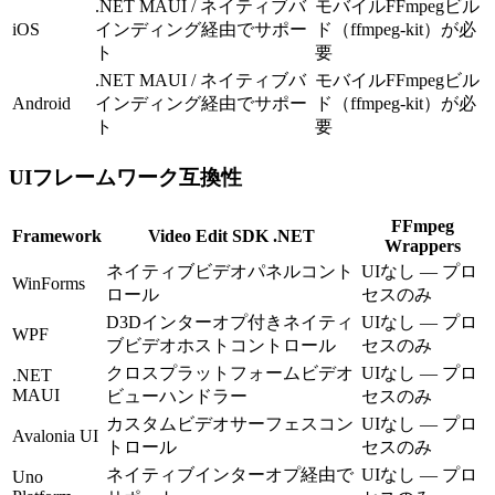
.NET MAUI / ネイティブバ
モバイルFFmpegビル
iOS
インディング経由でサポー
ド（ffmpeg-kit）が必
ト
要
.NET MAUI / ネイティブバ
モバイルFFmpegビル
Android
インディング経由でサポー
ド（ffmpeg-kit）が必
ト
要
UIフレームワーク互換性
FFmpeg
Framework
Video Edit SDK .NET
Wrappers
ネイティブビデオパネルコント
UIなし — プロ
WinForms
ロール
セスのみ
D3Dインターオプ付きネイティ
UIなし — プロ
WPF
ブビデオホストコントロール
セスのみ
クロスプラットフォームビデオ
UIなし — プロ
.NET
MAUI
ビューハンドラー
セスのみ
カスタムビデオサーフェスコン
UIなし — プロ
Avalonia UI
トロール
セスのみ
ネイティブインターオプ経由で
UIなし — プロ
Uno