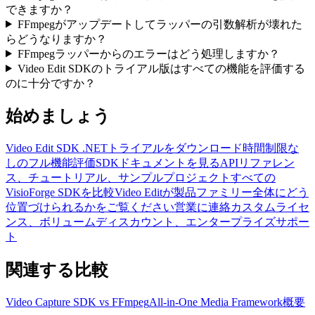
できますか？
FFmpegがアップデートしてラッパーの引数解析が壊れた
らどうなりますか？
FFmpegラッパーからのエラーはどう処理しますか？
Video Edit SDKのトライアル版はすべての機能を評価する
のに十分ですか？
始めましょう
Video Edit SDK .NETトライアルをダウンロード
時間制限な
しのフル機能評価
SDKドキュメントを見る
APIリファレン
ス、チュートリアル、サンプルプロジェクト
すべての
VisioForge SDKを比較
Video Editが製品ファミリー全体にどう
位置づけられるかをご覧ください
営業に連絡
カスタムライセ
ンス、ボリュームディスカウント、エンタープライズサポー
ト
関連する比較
Video Capture SDK vs FFmpeg
All-in-One Media Framework概要