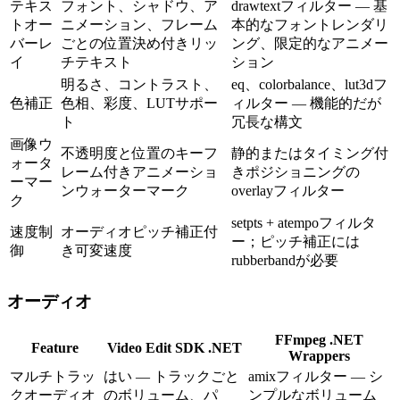
テキス
フォント、シャドウ、ア
drawtextフィルター — 基
トオー
ニメーション、フレーム
本的なフォントレンダリ
バーレ
ごとの位置決め付きリッ
ング、限定的なアニメー
イ
チテキスト
ション
明るさ、コントラスト、
eq、colorbalance、lut3dフ
色補正
色相、彩度、LUTサポー
ィルター — 機能的だが
ト
冗長な構文
画像ウ
不透明度と位置のキーフ
静的またはタイミング付
ォータ
レーム付きアニメーショ
きポジショニングの
ーマー
ンウォーターマーク
overlayフィルター
ク
setpts + atempoフィルタ
速度制
オーディオピッチ補正付
ー；ピッチ補正には
御
き可変速度
rubberbandが必要
オーディオ
FFmpeg .NET
Feature
Video Edit SDK .NET
Wrappers
マルチトラッ
はい — トラックごと
amixフィルター — シ
クオーディオ
のボリューム、パ
ンプルなボリューム