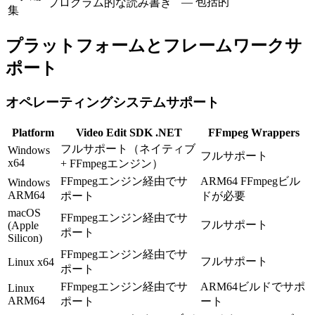
— 包括的
プログラム的な読み書き
集
プラットフォームとフレームワークサ
ポート
オペレーティングシステムサポート
Platform
Video Edit SDK .NET
FFmpeg Wrappers
フルサポート（ネイティブ
Windows
フルサポート
x64
+ FFmpegエンジン）
FFmpegエンジン経由でサ
ARM64 FFmpegビル
Windows
ARM64
ポート
ドが必要
macOS
FFmpegエンジン経由でサ
フルサポート
(Apple
ポート
Silicon)
FFmpegエンジン経由でサ
フルサポート
Linux x64
ポート
FFmpegエンジン経由でサ
ARM64ビルドでサポ
Linux
ARM64
ポート
ート