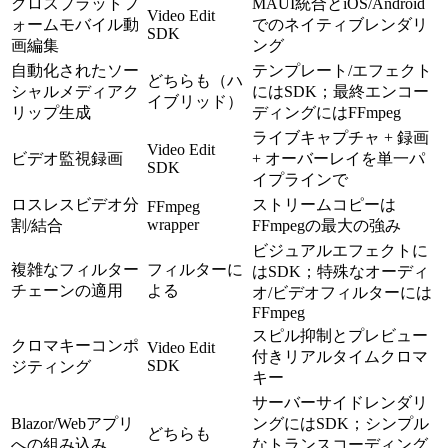
クロスプラットフ
MAUI統合とiOS/Android
Video Edit
ォームモバイル動
でのネイティブレンダリ
SDK
画編集
ング
自動化されたソー
テンプレート/エフェクト
どちらも（ハ
シャルメディアク
にはSDK；最終エンコー
イブリッド）
リップ生成
ディングにはFFmpeg
ライブキャプチャ + 録画
Video Edit
ビデオ監視録画
+ オーバーレイを単一パ
SDK
イプラインで
ロスレスビデオ分
ストリームコピーは
FFmpeg
wrapper
割/結合
FFmpegの最大の強み
ビジュアルエフェクトに
複雑なフィルター
フィルターに
はSDK；特殊なオーディ
チェーンの適用
よる
オ/ビデオフィルターには
FFmpeg
スピル抑制とプレビュー
クロマキーコンポ
Video Edit
付きリアルタイムクロマ
SDK
ジティング
キー
サーバーサイドレンダリ
Blazor/Webアプリ
ングにはSDK；シンプル
どちらも
への組み込み
なトランスコーディング