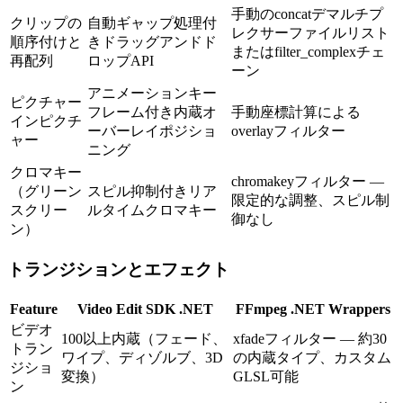
手動のconcatデマルチプ
クリップの
自動ギャップ処理付
レクサーファイルリスト
順序付けと
きドラッグアンドド
またはfilter_complexチェ
再配列
ロップAPI
ーン
アニメーションキー
ピクチャー
フレーム付き内蔵オ
手動座標計算による
インピクチ
ーバーレイポジショ
overlayフィルター
ャー
ニング
クロマキー
chromakeyフィルター —
（グリーン
スピル抑制付きリア
限定的な調整、スピル制
スクリー
ルタイムクロマキー
御なし
ン）
トランジションとエフェクト
Feature
Video Edit SDK .NET
FFmpeg .NET Wrappers
ビデオ
100以上内蔵（フェード、
xfadeフィルター — 約30
トラン
ワイプ、ディゾルブ、3D
の内蔵タイプ、カスタム
ジショ
変換）
GLSL可能
ン