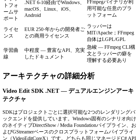
FFmpegバイナリが利
.NET 6-10経由でWindows、
トフォ
用可能な任意のプラ
macOS、Linux、iOS、
ームサ
ットフォーム
Android
ポート
ラッパーは
ライセ
EUR 250·年からの開発者ご
MIT/Apache；FFmpeg
ンス
との商用ライセンス
自体はLGPL/GPL
急峻 — FFmpeg CLI構
学習曲
中程度 — 豊富なAPI、充実
文とラッパーの癖を
線
したドキュメント
理解する必要あり
アーキテクチャの詳細分析
Video Edit SDK .NET — デュアルエンジンアーキ
テクチャ
SDKはプロジェクトごとに選択可能な2つのレンダリングバ
ックエンドを提供しています。Windows固有のシナリオ向け
のネイティブDirectShow / Media Foundationパイプライン、お
よびGStreamerベースのクロスプラットフォームパイプライ
ン（VideoEditCoreX）です。どちらも同じマネージドC# API