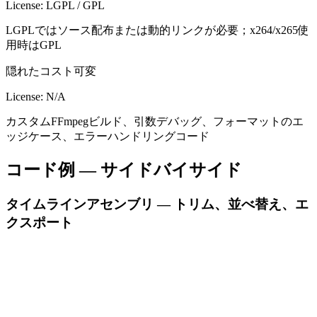
License:
LGPL / GPL
LGPLではソース配布または動的リンクが必要；x264/x265使
用時はGPL
隠れたコスト
可変
License:
N/A
カスタムFFmpegビルド、引数デバッグ、フォーマットのエ
ッジケース、エラーハンドリングコード
コード例 — サイドバイサイド
タイムラインアセンブリ — トリム、並べ替え、エ
クスポート
Video Edit SDK .NET
C#