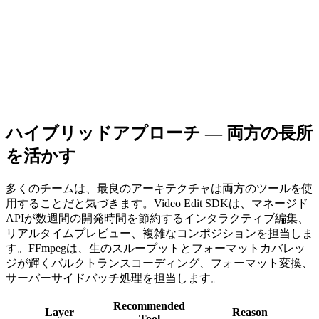
FFMpegCore
var tasks = files.Select(async file =>

{

C#
    var editor = new VideoEditCoreX();

    editor.Input_AddVideoFile(file);

    editor.Output_Format = new MP4Output(

        Path.Combine("output/", Path.GetFileNameWithout
    {

        Video = { Codec = VideoCodec.H264, Bitrate = 5_
折りたたむ
        Audio = { Codec = AudioCodec.AAC, Bitrate = 128
    };

    await editor.StartAsync();

var files = Directory.GetFiles("input/", "*.avi");

ハイブリッドアプローチ — 両方の長所
});

// Process sequentially to avoid spawning too many ffmp
を活かす
await Task.WhenAll(tasks);
foreach (var file in files)

{

    var output = Path.Combine("output/",

多くのチームは、最良のアーキテクチャは両方のツールを使
        Path.GetFileNameWithoutExtension(file) + ".mp4"
用することだと気づきます。Video Edit SDKは、マネージド
    await FFMpegArguments

APIが数週間の開発時間を節約するインタラクティブ編集、
        .FromFileInput(file)

リアルタイムプレビュー、複雑なコンポジションを担当しま
        .OutputToFile(output, true, o => o

            .WithVideoCodec("libx264")

す。FFmpegは、生のスループットとフォーマットカバレッ
            .WithVideoBitrate(5000)

ジが輝くバルクトランスコーディング、フォーマット変換、
            .WithAudioCodec("aac")

            .WithAudioBitrate(128))

サーバーサイドバッチ処理を担当します。
        .ProcessAsynchronously();

}

Recommended
Layer
Reason
Tool