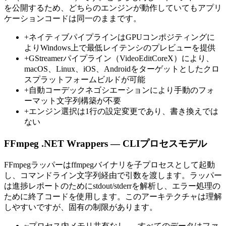
を公開するため、どちらのエンジンが動作していてもアプリ
ケーションコードは同一のままです。
+
ネイティブパイプラインはGPUコンポジティングに
よりWindows上で最低レイテンシのプレビューを提供
+
GStreamerパイプライン（VideoEditCoreX）により、
macOS、Linux、iOS、Androidをターゲットとしたクロ
スプラットフォームビルドが可能
+
自動コーデックネゴシエーションにより手動のフォ
ーマット文字列構築が不要
+
エンジン選択は1行の設定変更であり、書き換えでは
ない
FFmpeg .NET Wrappers — CLIプロセスモデル
FFmpegラッパーはffmpegバイナリを子プロセスとして起動
し、コマンドライン文字列経由で引数を渡します。ラッパー
は進捗レポートのためにstdout/stderrを解析し、エラー処理の
ために終了コードを使用します。このアーキテクチャは理解
しやすいですが、固有の制限があります。
~
プロセス内メモリ共有なし — すべてのデータはファ