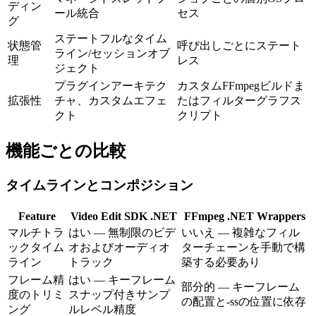
ディン
ール統合
セス
グ
ステートフルなタイム
状態管
呼び出しごとにステート
ライン/セッションオブ
理
レス
ジェクト
プラグインアーキテク
カスタムFFmpegビルドま
拡張性
チャ、カスタムエフェ
たはフィルターグラフス
クト
クリプト
機能ごとの比較
タイムラインとコンポジション
Feature
Video Edit SDK .NET
FFmpeg .NET Wrappers
マルチトラ
はい — 無制限のビデ
いいえ — 複雑なフィル
ックタイム
オおよびオーディオ
ターチェーンを手動で構
ライン
トラック
築する必要あり
フレーム精
はい — キーフレーム
部分的 — キーフレーム
度のトリミ
スナップ付きサンプ
の配置と-ssの位置に依存
ング
ルレベル精度