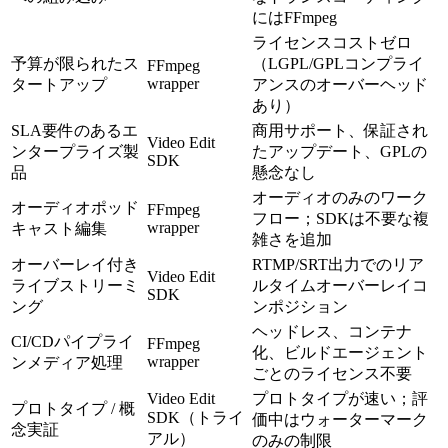
にはFFmpeg
ライセンスコストゼロ
予算が限られたス
（LGPL/GPLコンプライ
FFmpeg
wrapper
タートアップ
アンスのオーバーヘッド
あり）
SLA要件のあるエ
商用サポート、保証され
Video Edit
ンタープライズ製
たアップデート、GPLの
SDK
品
懸念なし
オーディオのみのワーク
オーディオポッド
FFmpeg
フロー；SDKは不要な複
wrapper
キャスト編集
雑さを追加
オーバーレイ付き
RTMP/SRT出力でのリア
Video Edit
ライブストリーミ
ルタイムオーバーレイコ
SDK
ング
ンポジション
ヘッドレス、コンテナ
CI/CDパイプライ
FFmpeg
化、ビルドエージェント
wrapper
ンメディア処理
ごとのライセンス不要
Video Edit
プロトタイプが速い；評
プロトタイプ / 概
SDK（トライ
価中はウォーターマーク
念実証
アル）
のみの制限