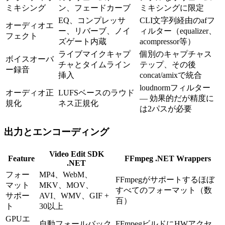
ミキシング
ン、フェードカーブ
ミキシングに限定
EQ、コンプレッサ
CLI文字列経由のafフ
オーディオエ
ー、リバーブ、ノイ
ィルター（equalizer、
フェクト
ズゲート内蔵
acompressor等）
ライブマイクキャプ
個別のキャプチャス
ボイスオーバ
チャとタイムライン
テップ、その後
ー録音
挿入
concat/amixで統合
loudnormフィルター
オーディオ正
LUFSベースのラウド
— 効果的だが精度に
規化
ネス正規化
は2パスが必要
出力とエンコーディング
Video Edit SDK
Feature
FFmpeg .NET Wrappers
.NET
フォー
MP4、WebM、
FFmpegがサポートするほぼ
マット
MKV、MOV、
すべてのフォーマット（数
サポー
AVI、WMV、GIF +
百）
ト
30以上
GPUエ
自動フォールバック
FFmpegビルドにHWアクセ