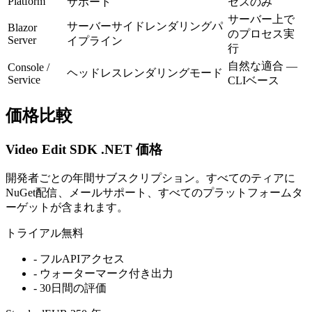
Platform
サポート
セスのみ
サーバー上で
サーバーサイドレンダリングパ
Blazor
のプロセス実
Server
イプライン
行
自然な適合 —
Console /
ヘッドレスレンダリングモード
Service
CLIベース
価格比較
Video Edit SDK .NET 価格
開発者ごとの年間サブスクリプション。すべてのティアに
NuGet配信、メールサポート、すべてのプラットフォームタ
ーゲットが含まれます。
トライアル
無料
-
フルAPIアクセス
-
ウォーターマーク付き出力
-
30日間の評価