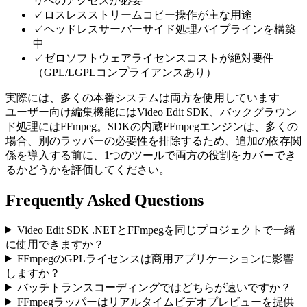
リへのアクセスが必要
✓
ロスレスストリームコピー操作が主な用途
✓
ヘッドレスサーバーサイド処理パイプラインを構築
中
✓
ゼロソフトウェアライセンスコストが絶対要件
（GPL/LGPLコンプライアンスあり）
実際には、多くの本番システムは両方を使用しています —
ユーザー向け編集機能にはVideo Edit SDK、バックグラウン
ド処理にはFFmpeg。SDKの内蔵FFmpegエンジンは、多くの
場合、別のラッパーの必要性を排除するため、追加の依存関
係を導入する前に、1つのツールで両方の役割をカバーでき
るかどうかを評価してください。
Frequently Asked Questions
Video Edit SDK .NETとFFmpegを同じプロジェクトで一緒
に使用できますか？
FFmpegのGPLライセンスは商用アプリケーションに影響
しますか？
バッチトランスコーディングではどちらが速いですか？
FFmpegラッパーはリアルタイムビデオプレビューを提供