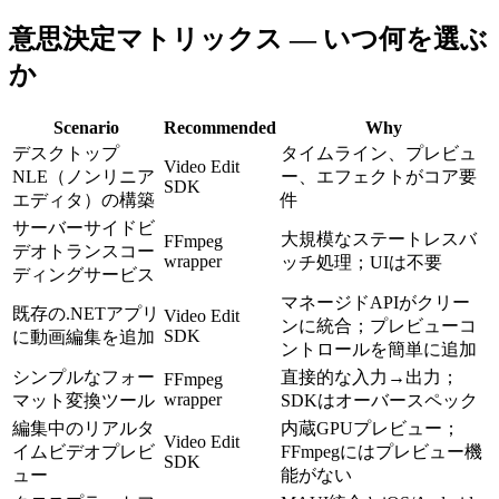
意思決定マトリックス — いつ何を選ぶ
か
Scenario
Recommended
Why
デスクトップ
タイムライン、プレビュ
Video Edit
NLE（ノンリニア
ー、エフェクトがコア要
SDK
エディタ）の構築
件
サーバーサイドビ
大規模なステートレスバ
FFmpeg
デオトランスコー
wrapper
ッチ処理；UIは不要
ディングサービス
マネージドAPIがクリー
既存の.NETアプリ
Video Edit
ンに統合；プレビューコ
SDK
に動画編集を追加
ントロールを簡単に追加
シンプルなフォー
直接的な入力→出力；
FFmpeg
wrapper
マット変換ツール
SDKはオーバースペック
編集中のリアルタ
内蔵GPUプレビュー；
Video Edit
イムビデオプレビ
FFmpegにはプレビュー機
SDK
ュー
能がない