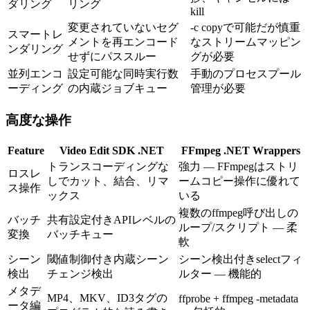
ダリング
リング
kill
変更されていないセグ
-c copyで可能だが慎重
スマートレ
メントを再エンコード
なストリームマッピン
ンダリング
せずにパススルー
グが必要
並列エンコ
設定可能な同時実行数
手動のプロセスプール
ーディング
の内蔵ジョブキュー
管理が必要
高度な操作
Feature
Video Edit SDK .NET
FFmpeg .NET Wrappers
トランスコーディングな
強力 — FFmpegはストリ
ロスレ
しでカット、結合、リマ
ームコピー操作に優れて
ス操作
ックス
いる
複数のffmpeg呼び出しの
バッチ
共有設定付きAPIレベルの
ループ/スクリプト — 柔
変換
バッチキュー
軟
シーン
閾値制御付き内蔵シーン
シーン検出付きselectフィ
検出
チェンジ検出
ルター — 機能的
メタデ
MP4、MKV、ID3タグの
ffprobe + ffmpeg -metadata
ータ編