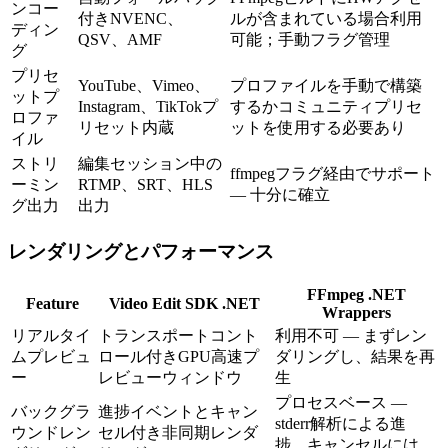
ンコー
付きNVENC、
ルが含まれている場合利用
ディン
QSV、AMF
可能；手動フラグ管理
グ
プリセ
YouTube、Vimeo、
プロファイルを手動で構築
ットプ
Instagram、TikTokプ
するかコミュニティプリセ
ロファ
リセット内蔵
ットを使用する必要あり
イル
ストリ
編集セッション中の
ffmpegフラグ経由でサポート
ーミン
RTMP、SRT、HLS
— 十分に確立
グ出力
出力
レンダリングとパフォーマンス
FFmpeg .NET
Feature
Video Edit SDK .NET
Wrappers
リアルタイ
トランスポートコント
利用不可 — まずレン
ムプレビュ
ロール付きGPU高速プ
ダリングし、結果を再
ー
レビューウィンドウ
生
プロセスベース —
バックグラ
進捗イベントとキャン
stderr解析による進
ウンドレン
セル付き非同期レンダ
捗、キャンセルには