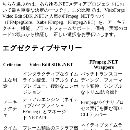
ちらを選ぶかは、あらゆる.NETメディアプロジェクトにお
いて最も重要な決定の一つです。この比較では、VisioForge
Video Edit SDK .NETと人気のFFmpeg .NETラッパー
（FFMpegCore、Xabe.FFmpeg、FFmpeg.NET）を、アーキテ
クチャ、機能、プラットフォームサポート、価格、実際のコ
ードの観点から検証し、正しい選択をお手伝いします。
エグゼクティブサマリー
FFmpeg .NET
Criterion
Video Edit SDK .NET
Wrappers
インタラクティブなタイム
バッチトランスコー
主な用
ライン編集、リアルタイム
ディング、フォーマ
途
プレビュー、複雑なコンポ
ット変換、シンプル
ジション
なトリム/結合操作
デュアルエンジン（ネイテ
アーキ
FFmpegバイナリプロ
ィブパイプライン +
テクチ
セス実行を囲む薄い
FFmpeg）とマネージ
ャ
CLIラッパー
ド.NET API
ネイティブタイムラ
タイム
フレーム精度のスクラブ機