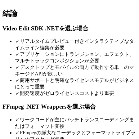
結論
Video Edit SDK .NETを選ぶ場合
✓
リアルタイムプレビュー付きインタラクティブなタ
イムライン編集が必要
✓
アプリケーションにトランジション、エフェクト、
マルチトラックコンポジションが必要
✓
デスクトップとモバイルの両方で動作する単一のマ
ネージドAPIが欲しい
✓
商用サポートと明確なライセンスモデルがビジネス
にとって重要
✓
開発速度がゼロライセンスコストより重要
FFmpeg .NET Wrappersを選ぶ場合
✓
ワークロードが主にバッチトランスコーディングま
たはフォーマット変換
✓
FFmpegの膨大なコーデックとフォーマットライブラ