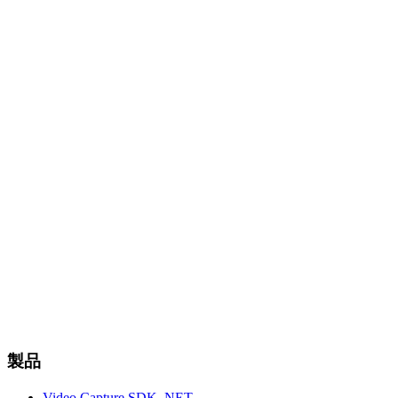
製品
Video Capture SDK .NET