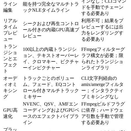
インなし；CLIコマン
ライン
能を持つ完全なマルチトラ
ドを手動でチェーン
編集
ックNLEタイムライン
する必要あり
リアル
利用不可；結果をプ
シークおよび再生コントロ
タイム
レビューするには出
ール付きの内蔵GPU高速プ
プレビ
力をレンダリングす
レビュー
ュー
る必要あり
トラン
100以上の内蔵トランジシ
FFmpegフィルターグ
ジショ
ョン、テキストオーバーレ
ラフ構文が必要；限
ンとエ
イ、クロマキー、ピクチャ
られたトランジショ
フェク
ーインピクチャー
ンライブラリ
ト
オーデ
トラックごとのボリュー
CLI文字列経由の
ィオミ
ム、フェード、EQコント
amix/amergeフィルタ
キシン
ロール付きマルチトラック
ー；インタラクティ
グ
ミキサー
ブミキシングなし
NVENC、QSV、AMFエン
FFmpegビルドフラグ
GPU高
コーディングおよびGPUベ
に依存；ハードウェ
速化
ースのエフェクトパイプラ
ア引数を手動で管理
イン
する必要あり
プラッ