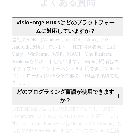
よくある質問
VisioForge SDKsはどのプラットフォー
−
ムに対応していますか？
当社のSDKsはWindows、macOS、Linux、iOS、
Androidに対応しています。.NET開発者向けには
Unity、WinForms、WPF、MAUI、Uno Platform、
Avaloniaをサポートしています。Delphi開発者はネ
イティブVCLコンポーネントを利用でき、ActiveX
コントロールはVB6やその他のCOM互換環境で動
作します。
どのプログラミング言語が使用できます
+
か？
.NET SDKsはC#およびVB.NETで動作し、.NET
Framework 4.7.2+および.NET 6/8/9+に対応していま
す。All-in-One FrameworkはDelphi（RAD Studio）お
よびVB6やC++ Builderを含むすべてのActiveX互換