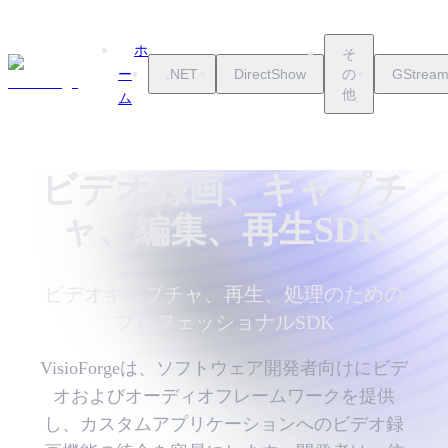
ホ
そ
.NET
DirectShow
の
GStream
ー
他
ム
ビデオ録画、キャプチ
ャ、編集、再生SDK
ビデオキャプチャ、再生、処理のための
プロフェッショナルSDK
VisioForgeは、ソフトウェア開発者向けにビデ
オおよびオーディオフレームワークを提供
し、カスタムアプリケーションへのビデオ録