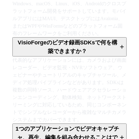
Windows、macOS、Linux、iOS、Androidのクロスプ
ラットフォーム開発をサポートしています。モバイ
ルアプリにはMAUI、デスクトップにはAvalonia、
またはWPFやWinFormsなどのプラットフォーム固
有のフレームワークをご利用ください。
VisioForgeのビデオ録画SDKsで何を構
+
築できますか？
代表的なアプリケーションには、カメラおよび画面
レコーダー、ビデオ監視・NVRソフトウェア、ウ
ェビナーやチュートリアルのキャプチャツール、メ
ディア処理パイプラインなどがあります。SDKsは
複数の同時ソース、ハードウェアアクセラレーショ
ンエンコーディング、動体検知、ネットワークスト
リーミングに対応しているため、同じコンポーネン
トでシンプルなレコーダーから複雑なマルチカメラ
システムまでカバーできます。
1つのアプリケーションでビデオキャプチ
+
ャ、再生、編集を組み合わせることはで