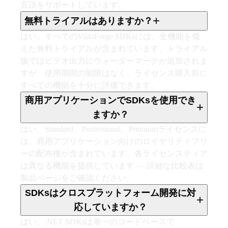
言語をサポートしています。
+
無料トライアルはありますか？
はい。すべてのVisioForge SDKsには、全機能を備
えた無料トライアルが含まれています。トライアル
版ではビデオ出力にウォーターマークが追加されま
すが、使用期間の制限はなく、ライセンス購入前に
すべての機能を十分に評価できます。
商用アプリケーションでSDKsを使用でき
+
ますか？
はい。Standard、Professional、Premiumライセンスに
は、商用アプリケーション向けのロイヤリティフリ
ーの配布権が含まれています。各ライセンスティア
は異なる機能を提供しています — 詳細な比較表は
製品ページをご確認ください。
SDKsはクロスプラットフォーム開発に対
+
応していますか？
はい。.NET SDKsは単一のコードベースで