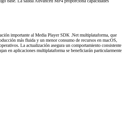
código base. La salida Advanced MP4 proporciona capacidades
lización importante al Media Player SDK .Net multiplataforma, que
producción más fluida y un menor consumo de recursos en macOS,
 operativos. La actualización asegura un comportamiento consistente
ajan en aplicaciones multiplataforma se beneficiarán particularmente