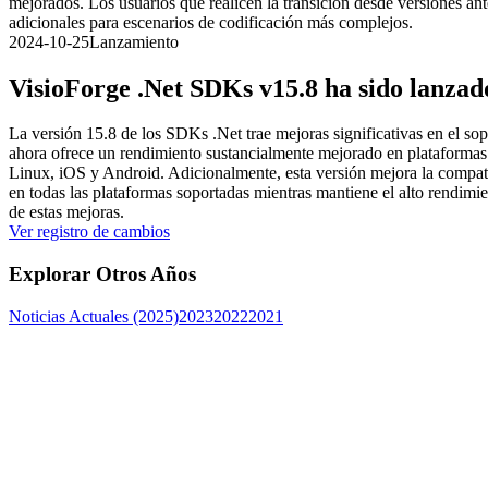
mejorados. Los usuarios que realicen la transición desde versiones 
adicionales para escenarios de codificación más complejos.
2024-10-25
Lanzamiento
VisioForge .Net SDKs v15.8 ha sido lanzad
La versión 15.8 de los SDKs .Net trae mejoras significativas en el so
ahora ofrece un rendimiento sustancialmente mejorado en plataforma
Linux, iOS y Android. Adicionalmente, esta versión mejora la compati
en todas las plataformas soportadas mientras mantiene el alto rendimi
de estas mejoras.
Ver registro de cambios
Explorar Otros Años
Noticias Actuales (2025)
2023
2022
2021