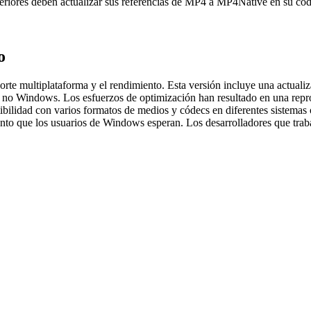
anteriores deben actualizar sus referencias de MP4 a MP4Native en su 
o
porte multiplataforma y el rendimiento. Esta versión incluye una actua
s no Windows. Los esfuerzos de optimización han resultado en una re
bilidad con varios formatos de medios y códecs en diferentes sistemas
ento que los usuarios de Windows esperan. Los desarrolladores que trab