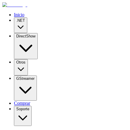
Inicio
.NET
DirectShow
Otros
GStreamer
Comprar
Soporte