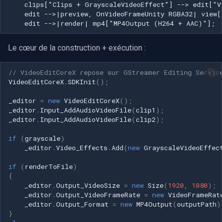
CP Plus
    clips["Clips + GrayscaleVideoEffect"] --> edit["V
    edit -->|preview, OnVideoFrameUnity RGBA32| view[
    edit -->|render| mp4["MP4Output (H264 + AAC)"];
Sanyo
Le cœur de la construction + exécution :
BrickCom
// VideoEditCoreX repose sur GStreamer Editing Servic
Edimax
VideoEditCoreX
.
SDKInit
();
Uniview (UNV)
_editor
=
new
VideoEditCoreX
();
_editor
.
Input_AddAudioVideoFile
(
clip1
);
_editor
.
Input_AddAudioVideoFile
(
clip2
);
Hanwha Vision
if
(
grayscale
)
Tiandy
_editor
.
Video_Effects
.
Add
(
new
GrayscaleVideoEffec
if
(
renderToFile
)
EZVIZ
{
_editor
.
Output_VideoSize
=
new
Size
(
1920
,
1080
);
_editor
.
Output_VideoFrameRate
=
new
VideoFrameRat
Wisenet
_editor
.
Output_Format
=
new
MP4Output
(
outputPath
)
}
Annke