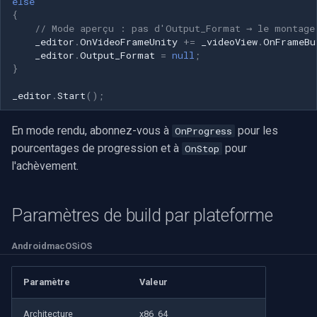
else
{
// Mode aperçu : pas d'Output_Format → le montage
Imou
_editor
.
OnVideoFrameUnity
+=
_videoView
.
OnFrameBu
_editor
.
Output_Format
=
null
;
Wyze
}
_editor
.
Start
();
Aqara
En mode rendu, abonnez-vous à
pour les
OnProgress
Verkada
pourcentages de progression et à
pour
OnStop
l'achèvement.
Rhombus
Arlo
Paramètres de build par plateforme
Eufy Security
Android
macOS
iOS
Tenda
Paramètre
Valeur
Mercusys
Architecture
x86_64