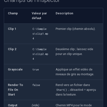
INSTAR
OpenGL
Champ
Valeur par
Description
Zmodo
défaut
AWS
Arecont Vision
Clip 1
Premier clip (chemin absolu).
C:\Sample
Spécifique à Windows
s\clip1.mp
JVC
4
Spécifique à Linux
Clip 2
Deuxième clip ; laissez vide
C:\Sample
Toshiba
pour un clip unique.
s\clip2.mp
Spécifique à Apple
4
LG
Grayscale
Applique un effet vidéo de
true
Linksys
niveaux de gris au montage.
Render To
Rend vers un fichier dans
false
LTS
File On
; désactivé = aperçu
Start()
Start
dans la texture.
Q-See
Output
(vide)
Chemin MP4 pour le mode