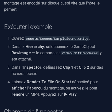
montage est encodé sur disque aussi vite que l'hôte le
rendu vidéo WinForms
Pre-Event Recording
audio
Serveur RTSP
Pelco
Capture vidéo (WMV)
c
permet.
Texte sur une image vidéo
h
Moteurs X
Compositeur de vidéo en
Swann
Crossbar d'entrée vidéo
direct
Exécuter l'exemple
e
Désinstaller un filtre
GeoVision
Moteur de rendu vidéo
DirectShow
Pont
Ouvrez
.
Assets/Scenes/SampleScene.unity
ACTi
Installation
Dans la
Hierarchy
, sélectionnez le GameObject
VideoView définir une image
ElevenLabs
RawImage
— le composant
y
VideoEditXRenderer
personnalisée
Canon
est attaché.
Spécial
VU-mètres
Cisco
Dans l'
Inspector
, définissez
Clip 1
et
Clip 2
sur des
Decklink
fichiers locaux.
Zoom sur une image vidéo
Grandstream
Laissez
Render To File On Start
désactivé pour
NVIDIA
afficher l'aperçu
du montage, ou activez-le pour
Zoom vidéo plusieurs
FLIR / Teledyne
rendre
un MP4. Appuyez sur
▶ Play
.
moteurs de rendu
AMA
Milesight
OpenCV
Champs de l'Inspector