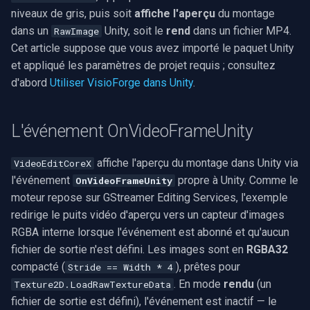
Dessiner la vidéo dans une
Pre-Event Recording
Capture ONVIF
AVI
Recherche vidéo sémantique
SDK .NET
USB3 Vision/GigE/GenICa
i
niveaux de gris, puis soit
affiche l'aperçu
du montage
PictureBox
Quelle est la différence
MXF
WMV
WMA
Sources vidéo
Traitement audio
Ubiquiti
Filtres source FFmpeg
Aperçu de caméra IP
Syntonisation radio FM/TV
dans un
Unity, soit le
rend
dans un fichier MP4.
RawImage
o
entre le mode aperçu et le
RTSP Stream Viewer
Sortie à partir de plusieurs
Reconnaissance faciale
SDK C++
Cet article suppose que vous avez importé le paquet Unity
Exclure des filtres
mode rendu ?
sources
GIF
YouTube
Speex
Guides
Encodeurs vidéo
Foscam
Caméra IP vers MP4
Réglages matériels
n
et appliqué les paramètres de projet requis ; consultez
Enregistrer le flux RTSP
Reconnaissance de plaques
d'abord
Utiliser VisioForge dans Unity
.
d
Image sur une image vidéo
Ai-je besoin d'un appel
d'origine
Image dans l'image
Personnalisé
Facebook
Tutoriels vidéo
Décodeurs vidéo
TP-Link
Superposition de texte
Capture MPEG-2
d'initialisation du SDK
Masquage des PII
e
distinct ?
Utilisation de la molette de la
Enregistrement UDP MPEG
Plusieurs segments
FFmpeg EXE
AWS S3
Vision par ordinateur
Encodeurs audio
Vivotek
Diffusion réseau (WMV)
L'événement OnVideoFrameUnity
l
souris
TS
Recadrage automatique
Comment ajouter d'autres
Vidéo de transition
Adobe Flash
Logiciels tiers
Visualiseurs audio
Panasonic / i-PRO
Redimensionner/rogner
a
affiche l'aperçu du montage dans Unity via
VideoEditCoreX
clips ou effets ?
Plusieurs écrans WPF
MPEG-TS Analysis vs
Suppression de l'arrière-plan
l'événement
propre à Unity. Comme le
OnVideoFrameUnity
r
ffprobe
Console d'images vidéo
IIS Smooth Streaming
Détection de mouvement
Puits
Sony
Capture d'écran
moteur repose sur GStreamer Editing Services, l'exemple
Comment savoir quand un
Utilisation de
Inférence ONNX générique
e
redirige le puits vidéo d'aperçu vers un capteur d'images
rendu se termine ?
OnVideoFrameBitmap
MPEG-TS Stream Validatio
Volume par piste
Déploiement
Sorties
Lorex
Sources vidéo/audio
RGBA interne lorsque l'événement est abonné et qu'aucun
c
Reconnaissance vocale
fichier de sortie n'est défini. Les images sont en
RGBA32
Voir aussi
Lire les informations du
KLV Metadata (MISB)
MAUI
Analyseurs
D-Link
Capture vidéo (AVI)
h
compacté (
), prêtes pour
Stride == Width * 4
fichier
Diarisation des locuteurs
. En mode
rendu
(un
e
Texture2D.LoadRawTextureData
Multi-Camera RTSP Grid
Démultiplexeurs
Honeywell
Capture vidéo (DV)
fichier de sortie est défini), l'événement est inactif — le
Sélectionner le moteur de
Détection d'événements
r