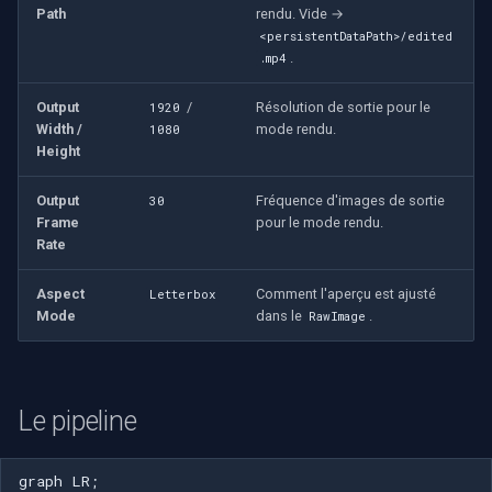
Speco Technologies
Path
rendu. Vide →
<persistentDataPath>/edited
.
.mp4
EverFocus
Output
/
Résolution de sortie pour le
1920
ABUS
Width /
mode rendu.
1080
Height
Basler
Output
Fréquence d'images de sortie
30
Frame
pour le mode rendu.
Mobotix
Rate
Avigilon
Aspect
Comment l'aperçu est ajusté
Letterbox
Mode
dans le
.
RawImage
AVTech
LILIN
Le pipeline
Zavio
graph LR;
