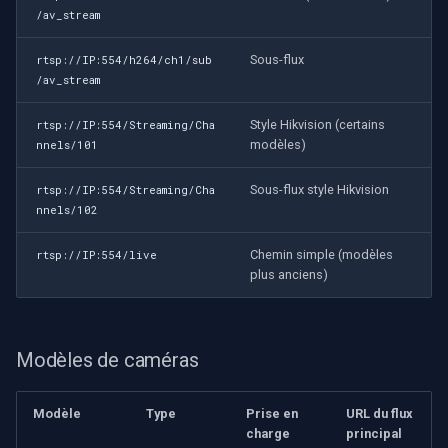
/av_stream
Sous-flux
rtsp://IP:554/h264/ch1/sub
/av_stream
Style Hikvision (certains
rtsp://IP:554/Streaming/Cha
modèles)
nnels/101
Sous-flux style Hikvision
rtsp://IP:554/Streaming/Cha
nnels/102
Chemin simple (modèles
rtsp://IP:554/live
plus anciens)
Modèles de caméras
Modèle
Type
Prise en
URL du flux
charge
principal