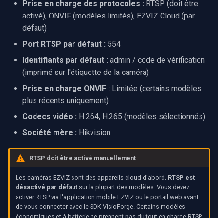
Prise en charge des protocoles :
RTSP (doit être
rendu vidéo WinForms
fonctionne sur certains
Pre-Event Recording
audio
Serveur RTSP
Capture vidéo (WMV)
activé), ONVIF (modèles limités), EZVIZ Cloud (par
c
modèles
défaut)
Texte sur une image vidéo
h
Moteurs X
Compositeur de vidéo en
Crossbar d'entrée vidéo
Port RTSP par défaut :
554
FAQ
direct
e
Désinstaller un filtre
Moteur de rendu vidéo
Identifiants par défaut :
admin / code de vérification
DirectShow
Ressources connexes
Pont
(imprimé sur l'étiquette de la caméra)
Installation
Prise en charge ONVIF :
Limitée (certains modèles
VideoView définir une ima
ElevenLabs
plus récents uniquement)
personnalisée
Codecs vidéo :
H.264, H.265 (modèles sélectionnés)
Spécial
VU-mètres
Société mère :
Hikvision
Decklink
Zoom sur une image vidéo
RTSP doit être activé manuellement
NVIDIA
Zoom vidéo plusieurs
Les caméras EZVIZ sont des appareils cloud d'abord.
RTSP est
moteurs de rendu
désactivé par défaut
sur la plupart des modèles. Vous devez
AMA
activer RTSP via l'application mobile EZVIZ ou le portail web avant
de vous connecter avec le SDK VisioForge. Certains modèles
OpenCV
économiques et à batterie ne prennent pas du tout en charge RTSP.