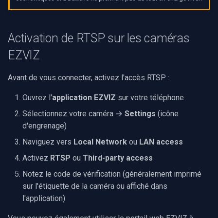
OpenGL
Activation de RTSP sur les caméras
AWS
EZVIZ
Spécifique à Windows
Avant de vous connecter, activez l'accès RTSP :
Spécifique à Linux
Ouvrez l'
application EZVIZ
sur votre téléphone
Sélectionnez votre caméra →
Settings
(icône
Spécifique à Apple
d'engrenage)
Naviguez vers
Local Network
ou
LAN access
Activez
RTSP
ou
Third-party access
Notez le code de vérification (généralement imprimé
sur l'étiquette de la caméra ou affiché dans
l'application)