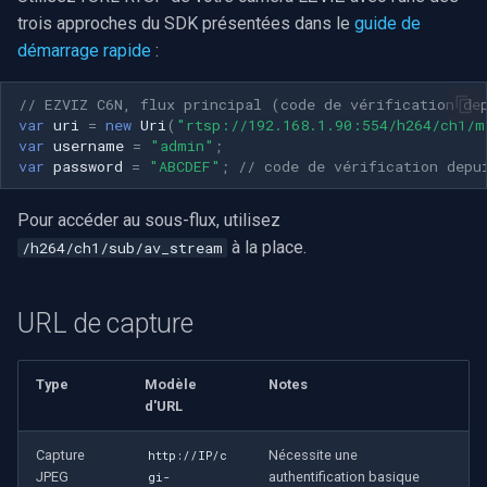
trois approches du SDK présentées dans le
guide de
démarrage rapide
:
// EZVIZ C6N, flux principal (code de vérification de
var
uri
=
new
Uri
(
"rtsp://192.168.1.90:554/h264/ch1/m
var
username
=
"admin"
;
var
password
=
"ABCDEF"
;
// code de vérification depu
Pour accéder au sous-flux, utilisez
à la place.
/h264/ch1/sub/av_stream
URL de capture
Type
Modèle
Notes
d'URL
Capture
Nécessite une
http://IP/c
JPEG
authentification basique
gi-