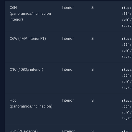
C6N
Interior
Sí
rtsp:
(panorámica/inclinación
:554/
interior)
/ch1/
av_st
C6W (4MP interior PT)
Interior
Sí
rtsp:
:554/
/ch1/
av_st
C1C (1080p interior)
Interior
Sí
rtsp:
:554/
/ch1/
av_st
H6c
Interior
Sí
rtsp:
(panorámica/inclinación)
:554/
/ch1/
av_st
H8c (PT exterior)
Exterior
Sí
rtsp: