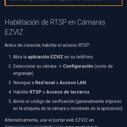
OpenGL
AWS
Habilitación de RTSP en Cámaras
EZVIZ
Específico de Windows
Antes de conectar, habilite el acceso RTSP:
Específico de Linux
Abra la
aplicación EZVIZ
en su teléfono
Específico de Apple
Seleccione su cámara →
Configuración
(icono de
engranaje)
Navegue a
Red local
o
Acceso LAN
Habilite
RTSP
o
Acceso de terceros
Anote el código de verificación (generalmente impreso
en la etiqueta de la cámara o mostrado en la aplicación)
Alternativamente, use el portal web EZVIZ en