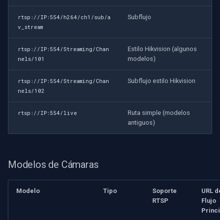
Subflujo
rtsp://IP:554/h264/ch1/sub/a
v_stream
Estilo Hikvision (algunos
rtsp://IP:554/Streaming/Chan
modelos)
nels/101
Subflujo estilo Hikvision
rtsp://IP:554/Streaming/Chan
nels/102
Ruta simple (modelos
rtsp://IP:554/live
antiguos)
Modelos de Cámaras
Modelo
Tipo
Soporte
URL d
RTSP
Flujo
Princi