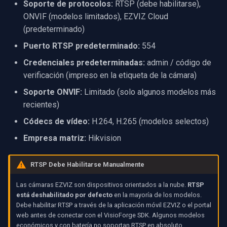
Soporte de protocolos:
RTSP (debe habilitarse),
algunos modelos
Texto en Fotograma de Vi
Servidor RTSP
ONVIF (modelos limitados), EZVIZ Cloud
Detección de eventos de
Captura de Video (WMV)
(predeterminado)
Preguntas Frecuentes
Desinstalar Filtro DirectS
audio
Compositor de Video en Vivo
Puerto RTSP predeterminado:
554
Crossbar de Entrada de Vi
Recursos Relacionados
VideoView Establecer
Motores X
Puente
Credenciales predeterminadas:
admin / código de
Imagen Personalizada
Renderizador de Video
verificación (impreso en la etiqueta de la cámara)
ElevenLabs
Soporte ONVIF:
Limitado (solo algunos modelos más
Medidores VU
Instalación
recientes)
Especial
Códecs de vídeo:
H.264, H.265 (modelos selectos)
Zoom en Fotograma de Vi
Decklink
Empresa matriz:
Hikvision
Zoom Video Múltiples
Renderizadores
NVIDIA
RTSP Debe Habilitarse Manualmente
AMA
Las cámaras EZVIZ son dispositivos orientados a la nube.
RTSP
está deshabilitado por defecto
en la mayoría de los modelos.
Debe habilitar RTSP a través de la aplicación móvil EZVIZ o el portal
OpenCV
web antes de conectar con el VisioForge SDK. Algunos modelos
económicos y con batería no soportan RTSP en absoluto.