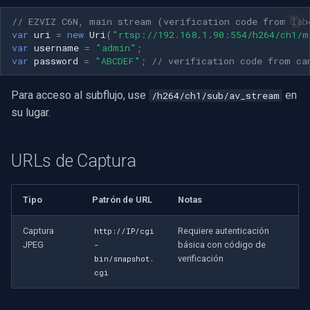
// EZVIZ C6N, main stream (verification code from lab
var
uri
=
new
Uri
(
"rtsp://192.168.1.90:554/h264/ch1/m
var
username
=
"admin"
;
var
password
=
"ABCDEF"
;
// verification code from ca
Para acceso al subflujo, use
en
/h264/ch1/sub/av_stream
su lugar.
URLs de Captura
Tipo
Patrón de URL
Notas
Captura
Requiere autenticación
http://IP/cgi
JPEG
básica con código de
-
verificación
bin/snapshot.
cgi