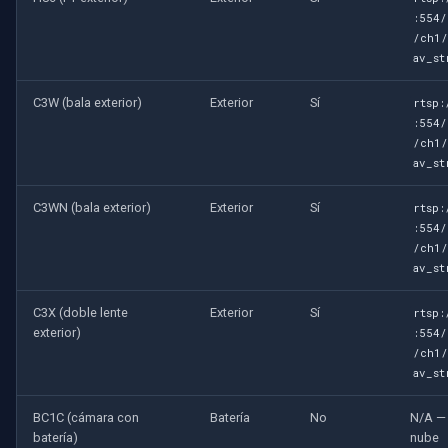
:554/
/ch1/
av_st
C3W (bala exterior)
Exterior
Sí
rtsp:
:554/
/ch1/
av_st
C3WN (bala exterior)
Exterior
Sí
rtsp:
:554/
/ch1/
av_st
C3X (doble lente
Exterior
Sí
rtsp:
exterior)
:554/
/ch1/
av_st
BC1C (cámara con
Batería
No
N/A —
batería)
nube