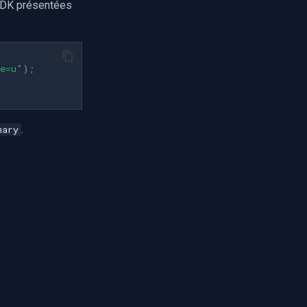
 SDK présentées
pe=u"
);
.
mary