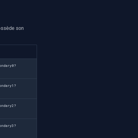
possède son
ondary0?
ondary1?
ondary2?
ondary3?