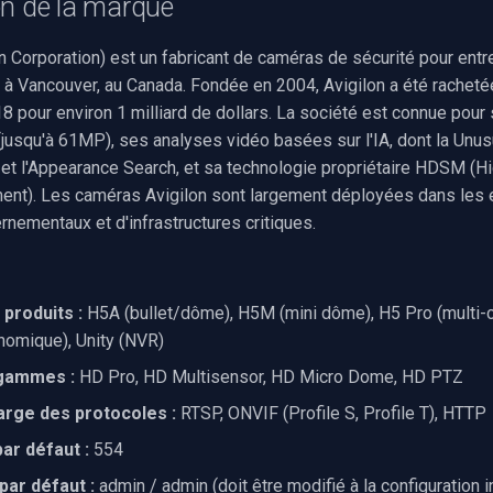
on de la marque
n Corporation) est un fabricant de caméras de sécurité pour entr
é à Vancouver, au Canada. Fondée en 2004, Avigilon a été rachet
8 pour environ 1 milliard de dollars. La société est connue pou
(jusqu'à 61MP), ses analyses vidéo basées sur l'IA, dont la Unu
et l'Appearance Search, et sa technologie propriétaire HDSM (Hi
nt). Les caméras Avigilon sont largement déployées dans les
rnementaux et d'infrastructures critiques.
produits :
H5A (bullet/dôme), H5M (mini dôme), H5 Pro (multi-
omique), Unity (NVR)
gammes :
HD Pro, HD Multisensor, HD Micro Dome, HD PTZ
arge des protocoles :
RTSP, ONVIF (Profile S, Profile T), HTTP
ar défaut :
554
 par défaut :
admin / admin (doit être modifié à la configuration in