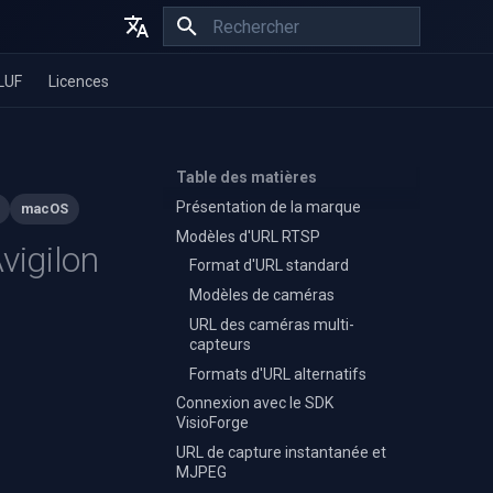
Initialisation de la recherche
English
LUF
Licences
Español
Français
Table des matières
Présentation de la marque
macOS
Modèles d'URL RTSP
vigilon
Format d'URL standard
Modèles de caméras
URL des caméras multi-
capteurs
Formats d'URL alternatifs
Connexion avec le SDK
VisioForge
URL de capture instantanée et
MJPEG