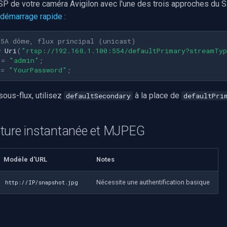
TSP de votre caméra Avigilon avec l'une des trois approches du
 démarrage rapide
:
H5A dôme, flux principal (unicast)
w
Uri
(
"rtsp://192.168.1.100:554/defaultPrimary?streamTy
=
"admin"
;
=
"YourPassword"
;
ous-flux, utilisez
à la place de
defaultSecondary
defaultPri
ture instantanée et MJPEG
Modèle d'URL
Notes
Nécessite une authentification basique
http://IP/snapshot.jpg