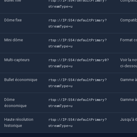
Bullet fixe
Compatibl
rtsp://IP:554/defaultPrimary?
streamType=u
Dôme fixe
Compatibl
rtsp://IP:554/defaultPrimary?
streamType=u
Mini dôme
Format c
rtsp://IP:554/defaultPrimary?
streamType=u
Multi-capteurs
Voir la n
rtsp://IP:554/defaultPrimary0?
ci-desso
streamType=u
Bullet économique
Gamme à p
rtsp://IP:554/defaultPrimary?
streamType=u
Dôme
Gamme à p
rtsp://IP:554/defaultPrimary?
économique
streamType=u
Haute résolution
Jusqu'à 
rtsp://IP:554/defaultPrimary?
historique
streamType=u