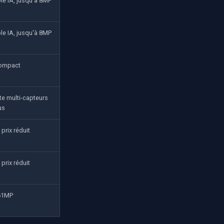
e IA, jusqu'à 8MP
e IA, jusqu'à 8MP
ompact
ote multi-capteurs
us
rix réduit
rix réduit
61MP