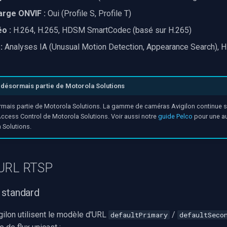
arge ONVIF :
Oui (Profile S, Profile T)
o :
H.264, H.265, HDSM SmartCodec (basé sur H.265)
:
Analyses IA (Unusual Motion Detection, Appearance Search),
t désormais partie de Motorola Solutions
ormais partie de Motorola Solutions. La gamme de caméras Avigilon continue s
Access Control de Motorola Solutions. Voir aussi notre
guide Pelco
pour une a
 Solutions.
'URL RTSP
 standard
ilon utilisent le modèle d'URL
/
defaultPrimary
defaultSeco