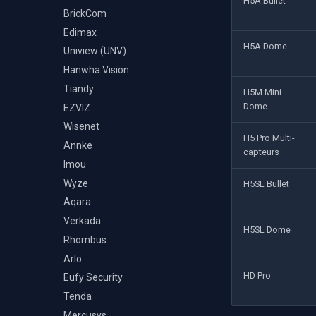
H5A Bullet
BrickCom
Edimax
H5A Dome
Uniview (UNV)
Hanwha Vision
Tiandy
H5M Mini
Dome
EZVIZ
Wisenet
H5 Pro Multi-
Annke
capteurs
Imou
Wyze
H5SL Bullet
Aqara
Verkada
H5SL Dome
Rhombus
Arlo
HD Pro
Eufy Security
Tenda
Mercusys