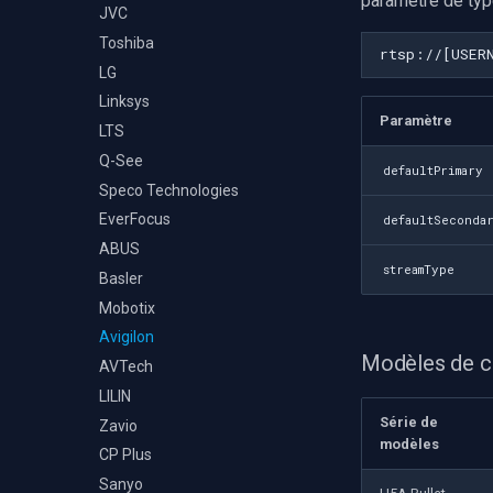
paramètre de type
JVC
Toshiba
LG
Linksys
Paramètre
LTS
Q-See
defaultPrimary
Speco Technologies
EverFocus
defaultSeconda
ABUS
streamType
Basler
Mobotix
Avigilon
Modèles de 
AVTech
LILIN
Série de
Zavio
modèles
CP Plus
Sanyo