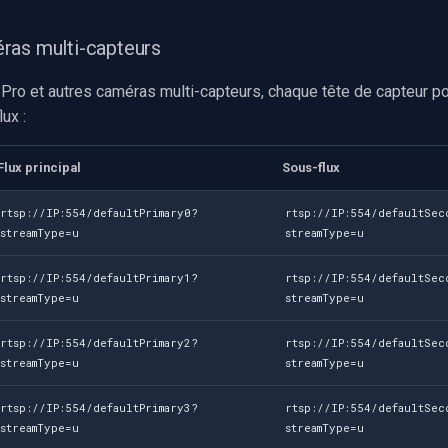
ras multi-capteurs
 Pro et autres caméras multi-capteurs, chaque tête de capteur 
ux :
Flux principal
Sous-flux
rtsp://IP:554/defaultPrimary0?
rtsp://IP:554/defaultSec
streamType=u
streamType=u
rtsp://IP:554/defaultPrimary1?
rtsp://IP:554/defaultSec
streamType=u
streamType=u
rtsp://IP:554/defaultPrimary2?
rtsp://IP:554/defaultSec
streamType=u
streamType=u
rtsp://IP:554/defaultPrimary3?
rtsp://IP:554/defaultSec
streamType=u
streamType=u