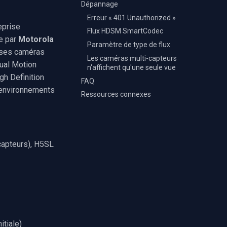
Dépannage
Erreur « 401 Unauthorized »
eprise
Flux HDSM SmartCodec
ée par
Motorola
Paramètre de type de flux
r ses caméras
Les caméras multi-capteurs
sual Motion
n'affichent qu'une seule vue
gh Definition
FAQ
 environnements
Ressources connexes
capteurs), H5SL
itiale)