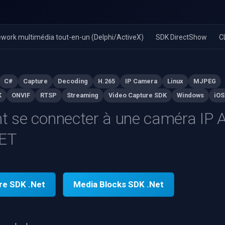
work multimédia tout-en-un (Delphi/ActiveX)
SDK DirectShow
C
C#
Capture
Decoding
H.265
IP Camera
Linux
MJPEG
K
ONVIF
RTSP
Streaming
Video Capture SDK
Windows
iOS
se connecter à une caméra IP A
NET
re SDK .Net
Media Blocks SDK .Net