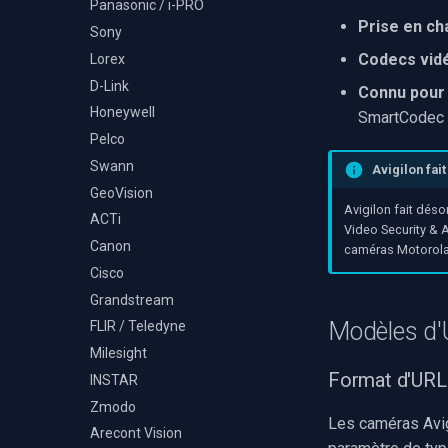
Panasonic / i-PRO
Détection d'événements
Volume par piste
Decklink
TS Analyzer
audio
Utilisation de
Prise en ch
Sony
NVIDIA
OnVideoFrameBitmap
Moteurs X
Codecs vidé
Lorex
AMA
Lire les informations du
D-Link
fichier
Connu pour 
OpenCV
Honeywell
Sélectionner le moteur de
SmartCodec
OpenGL
rendu vidéo WinForms
Pelco
AWS
Texte sur une image vidéo
Swann
Avigilon fai
Spécifique à Windows
Désinstaller un filtre
GeoVision
Spécifique à Linux
DirectShow
Avigilon fait dés
ACTi
Spécifique à Apple
VideoView définir une image
Video Security & 
Canon
personnalisée
caméras Motorola
Cisco
VU-mètres
Grandstream
Zoom sur une image vidéo
Modèles d
FLIR / Teledyne
Zoom vidéo plusieurs
moteurs de rendu
Milesight
Format d'URL
INSTAR
Zmodo
Les caméras Avig
Arecont Vision