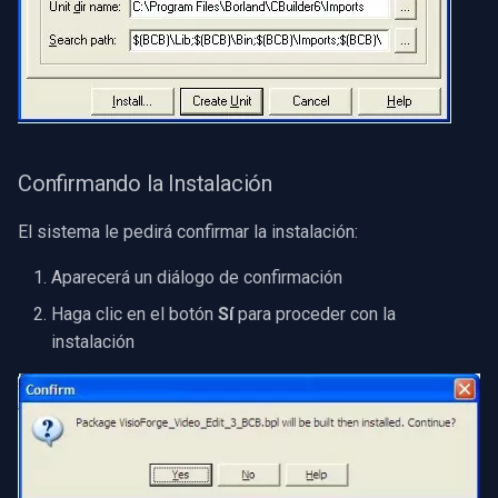
Speco Technologies
EverFocus
ABUS
Basler
Confirmando la Instalación
Mobotix
El sistema le pedirá confirmar la instalación:
Aparecerá un diálogo de confirmación
Avigilon
Haga clic en el botón
Sí
para proceder con la
AVTech
instalación
LILIN
Zavio