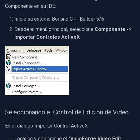
Configurando la Ubicación
Componente en su IDE:
Servidor RTSP
Pelco
de Salida
Captura de Video (WMV)
Inicie su entorno Borland C++ Builder 5/6
Compositor de Video en Vi
Swann
Finalizando la Importación
Desde el menú principal, seleccione
Componente ->
Crossbar de Entrada de Video
del Componente
Importar Controles ActiveX
Puente
GeoVision
Renderizador de Video
Guardando el Proyecto del
ElevenLabs
ACTi
Paquete
Instalación
Especial
Canon
Instalando el Paquete del
Componente
Decklink
Cisco
Verificación y Uso
NVIDIA
Grandstream
Seleccionando el Control de Edición de Video
Recursos Adicionales y
AMA
FLIR / Teledyne
Soporte
En el diálogo Importar Control ActiveX:
OpenCV
Milesight
Obteniendo Ayuda con la
Localice y seleccione el
"VisioForge Video Edit