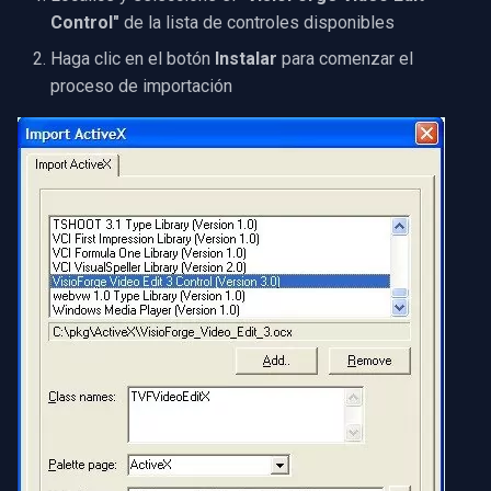
Implementación
OpenGL
INSTAR
Control"
de la lista de controles disponibles
Haga clic en el botón
Instalar
para comenzar el
Ejemplos de Código y
AWS
Zmodo
proceso de importación
Documentación
Específico de Windows
Arecont Vision
Solución de Problemas
Comunes de Instalación
Específico de Linux
JVC
Específico de Apple
Toshiba
LG
Linksys
LTS
Q-See