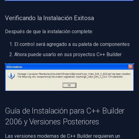
CP Plus
Sanyo
Verificando la Instalación Exitosa
BrickCom
Después de que la instalación complete:
El control será agregado a su paleta de componentes
Edimax
Ahora puede usarlo en sus proyectos C++ Builder
Uniview (UNV)
Hanwha Vision
Tiandy
EZVIZ
Guía de Instalación para C++ Builder
2006 y Versiones Posteriores
Wisenet
Las versiones modernas de C++ Builder requieren un
Annke