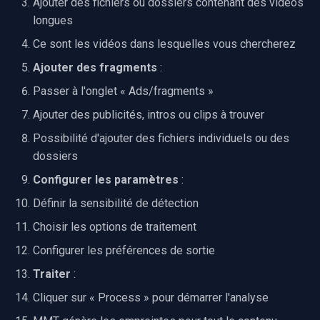
Ajouter des fichiers ou dossiers contenant des vidéos
Outils associés
Speco Technologies
longues
EverFocus
Ce sont les vidéos dans lesquelles vous chercherez
Ajouter des fragments
:
ABUS
Passer à l'onglet « Ads/fragments »
Basler
Ajouter des publicités, intros ou clips à trouver
Possibilité d'ajouter des fichiers individuels ou des
Mobotix
dossiers
Configurer les paramètres
:
Avigilon
Définir la sensibilité de détection
AVTech
Choisir les options de traitement
Configurer les préférences de sortie
LILIN
Traiter
:
Zavio
Cliquer sur « Process » pour démarrer l'analyse