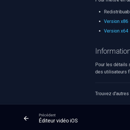
Foscam
TP-Link
Redistribuab
Vivotek
Version x86
Panasonic / i-PRO
Version x64
Sony
Lorex
D-Link
Informatio
Honeywell
Pelco
Pour les détails
Swann
des utilisateurs 
GeoVision
ACTi
Trouvez d'autres
Canon
Cisco
Grandstream
Précédent
FLIR / Teledyne
Éditeur vidéo iOS
Milesight