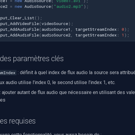
rce1
=
new
AudioSource
(
"video1.avi"
);
rce2
=
new
AudioSource
(
"audio2.mp3"
);
nput_Clear_List
();
nput_AddVideoFile
(
videoSource
);
nput_AddAudioFile
(
audioSource1
,
targetStreamIndex
:
0
);
nput_AddAudioFile
(
audioSource2
,
targetStreamIndex
:
1
);
 des paramètres clés
: définit à quel index de flux audio la source sera attribu
amIndex
x audio utilise l'index 0, le second utilise l'index 1, etc.
ajouter autant de flux audio que nécessaire en utilisant des vale
les
s requises
vre cette fonctionnalité, vous aurez besoin de :