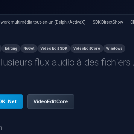
work multimédia tout-en-un (Delphi/ActiveX)
SDK DirectShow
C
Editing
NuGet
Video Edit SDK
VideoEditCore
Windows
lusieurs flux audio à des fichiers
DK .Net
VideoEditCore
n