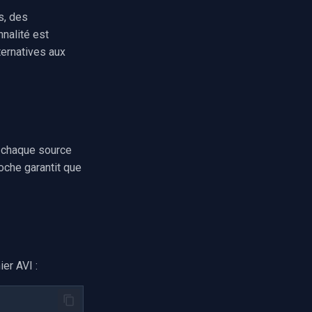
s, des
nalité est
ternatives aux
r chaque source
oche garantit que
er AVI :