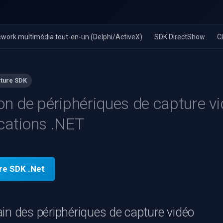
work multimédia tout-en-un (Delphi/ActiveX)
SDK DirectShow
C
ture SDK
ion de périphériques de capture v
ications .NET
re SDK .Net
in des périphériques de capture vidéo