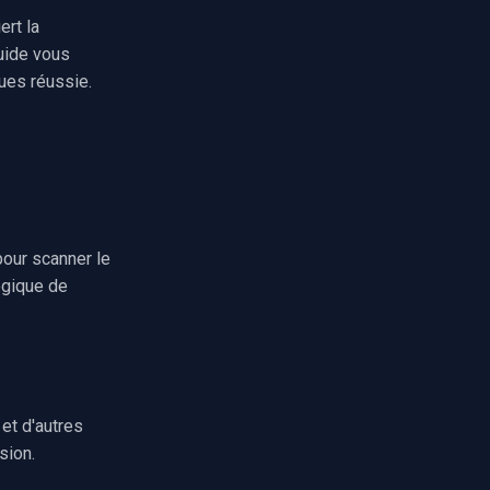
ert la
uide vous
ues réussie.
s
our scanner le
ogique de
et d'autres
sion.