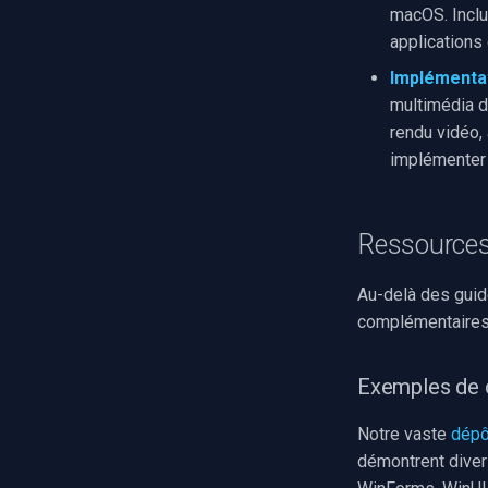
Q-See
macOS. Inclu
Speco Technologies
applications
EverFocus
Implémentat
ABUS
multimédia d
Basler
rendu vidéo,
Mobotix
implémenter 
Avigilon
AVTech
LILIN
Ressources
Zavio
CP Plus
Au-delà des guid
complémentaires 
Sanyo
BrickCom
Edimax
Exemples de
Uniview (UNV)
Notre vaste
dépô
Hanwha Vision
démontrent diver
Tiandy