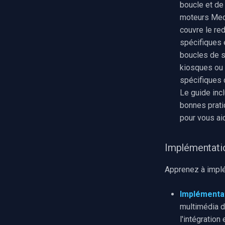
boucle et de 
Swann
moteurs Med
GeoVision
couvre le re
ACTi
spécifiques 
Canon
boucles de 
Cisco
kiosques ou 
Grandstream
spécifiques d
FLIR / Teledyne
Le guide inc
bonnes prati
Milesight
pour vous aid
INSTAR
Zmodo
Arecont Vision
Implémentatio
JVC
Apprenez à implé
Toshiba
LG
Implémentat
Linksys
multimédia d
LTS
l'intégratio