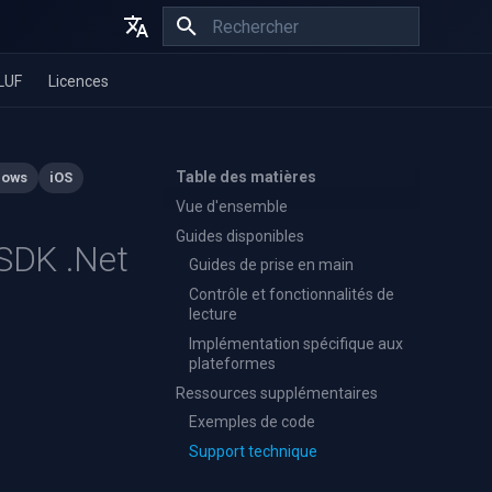
Initialisation de la recherche
English
LUF
Licences
Español
Français
Table des matières
dows
iOS
Vue d'ensemble
Guides disponibles
 SDK .Net
Guides de prise en main
Contrôle et fonctionnalités de
lecture
Implémentation spécifique aux
plateformes
Ressources supplémentaires
Exemples de code
Support technique