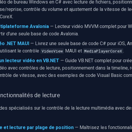
idéo de bureau Windows en C# avec lecture de fichiers, position
se/reprise, contrôle du volume et ajustement de la vitesse de lec
CoreX.
tiplateforme Avalonia
— Lecteur vidéo MVVM complet pour 
rtir d'une seule base de code Avalonia.
déo .NET MAUI
— Livrez une seule base de code C# pour iOS, A
tilisant le contrôle
MAUI et
.
VideoView
MediaPlayerCoreX
un lecteur vidéo en VB.NET
— Guide VB.NET complet pour créer
idéo avec contrôles de lecture, positionnement dans la timeline, 
ntrôle de vitesse, avec des exemples de code Visual Basic com
nctionnalités de lecture
es spécialisés sur le contrôle de la lecture multimédia avec de
 et lecture par plage de position
— Maîtrisez les fonctionnali