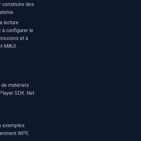
 construire des
alonia.
a lecture
à configurer le
missions et à
et MAUI.
 de matériels
Player SDK .Net.
es exemples
otamment WPF,