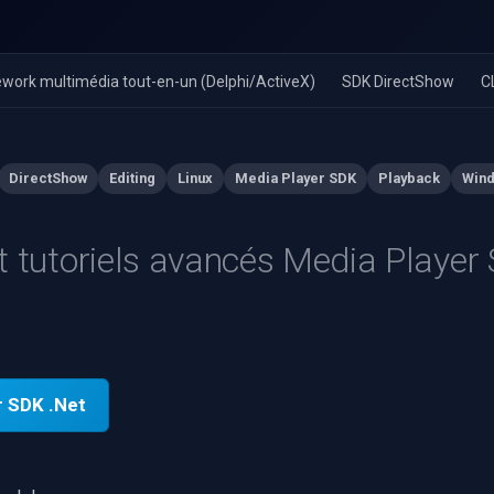
work multimédia tout-en-un (Delphi/ActiveX)
SDK DirectShow
C
DirectShow
Editing
Linux
Media Player SDK
Playback
Win
t tutoriels avancés Media Player
r SDK .Net