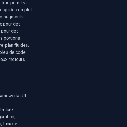
 fois pour les
e guide complet
 de segments
ux pour des
 pour des
es portions
e-plan fluides.
ples de code,
 deux moteurs
rameworks UI.
lecture
uration,
, Linux et