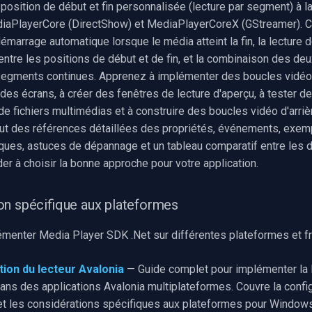
position de début et fin personnalisée (lecture par segment) à la
iaPlayerCore (DirectShow) et MediaPlayerCoreX (GStreamer). C
démarrage automatique lorsque le média atteint la fin, la lecture
entre les positions de début et de fin, et la combinaison des de
segments continues. Apprenez à implémenter des boucles vidéo
des écrans, à créer des fenêtres de lecture d'aperçu, à tester d
e fichiers multimédias et à construire des boucles vidéo d'arrièr
lut des références détaillées des propriétés, événements, exem
ques, astuces de dépannage et un tableau comparatif entre les
er à choisir la bonne approche pour votre application.
n spécifique aux plateformes
menter Media Player SDK .Net sur différentes plateformes et f
ion du lecteur Avalonia
— Guide complet pour implémenter la 
ans des applications Avalonia multiplateformes. Couvre la config
n et les considérations spécifiques aux plateformes pour Windows