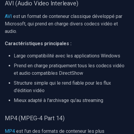
AVI (Audio Video Interleave)
INSTAR
OpenGL
AVI
est un format de conteneur classique développé par
Zmodo
Microsoft, qui prend en charge divers codecs vidéo et
AWS
audio.
Arecont Vision
Spécifique à Windows
Caractéristiques principales :
JVC
Large compatibilité avec les applications Windows
Spécifique à Linux
Toshiba
Prend en charge pratiquement tous les codecs vidéo
Spécifique à Apple
et audio compatibles DirectShow
LG
Structure simple qui le rend fiable pour les flux
d'édition vidéo
Linksys
Mieux adapté à l'archivage qu'au streaming
LTS
MP4 (MPEG-4 Part 14)
Q-See
MP4
est l'un des formats de conteneur les plus