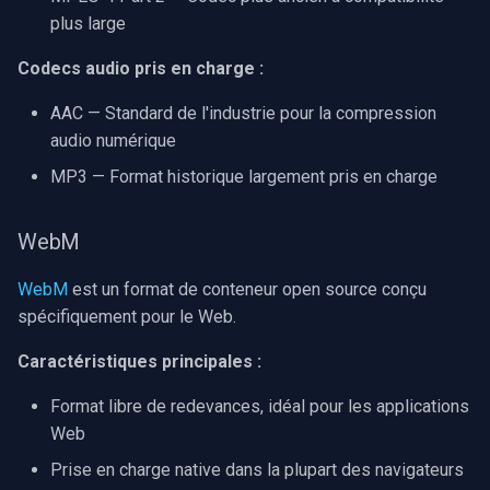
CP Plus
plus large
Sanyo
Codecs audio pris en charge :
BrickCom
AAC — Standard de l'industrie pour la compression
audio numérique
Edimax
MP3 — Format historique largement pris en charge
Uniview (UNV)
WebM
Hanwha Vision
WebM
est un format de conteneur open source conçu
spécifiquement pour le Web.
Tiandy
Caractéristiques principales :
EZVIZ
Format libre de redevances, idéal pour les applications
Wisenet
Web
Prise en charge native dans la plupart des navigateurs
Annke