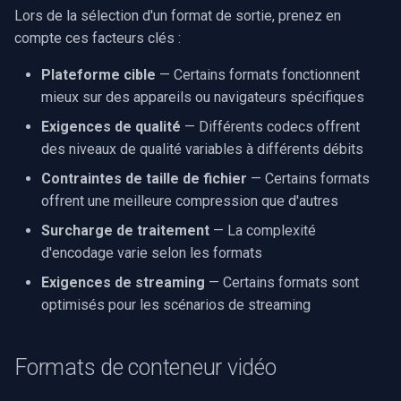
Lors de la sélection d'un format de sortie, prenez en
rendu vidéo WinForms
Pre-Event Recording
audio
Serveur RTSP
Pelco
Capture vidéo (WMV)
c
compte ces facteurs clés :
Texte sur une image vidéo
h
Moteurs X
Compositeur de vidéo en
Swann
Crossbar d'entrée vidéo
Plateforme cible
— Certains formats fonctionnent
direct
e
mieux sur des appareils ou navigateurs spécifiques
Désinstaller un filtre
GeoVision
Moteur de rendu vidéo
DirectShow
Exigences de qualité
— Différents codecs offrent
Pont
des niveaux de qualité variables à différents débits
ACTi
Installation
VideoView définir une image
ElevenLabs
Contraintes de taille de fichier
— Certains formats
personnalisée
Canon
offrent une meilleure compression que d'autres
Spécial
Surcharge de traitement
— La complexité
VU-mètres
Cisco
d'encodage varie selon les formats
Decklink
Zoom sur une image vidéo
Exigences de streaming
— Certains formats sont
Grandstream
optimisés pour les scénarios de streaming
NVIDIA
Zoom vidéo plusieurs
FLIR / Teledyne
moteurs de rendu
AMA
Formats de conteneur vidéo
Milesight
OpenCV