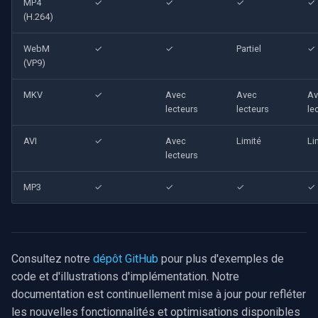
MP4
✓
✓
✓
✓
(H.264)
WebM
✓
✓
Partiel
✓
(VP9)
MKV
✓
Avec
Avec
Av
lecteurs
lecteurs
le
AVI
✓
Avec
Limité
Li
lecteurs
MP3
✓
✓
✓
✓
Consultez notre
dépôt GitHub
pour plus d'exemples de
code et d'illustrations d'implémentation. Notre
documentation est continuellement mise à jour pour refléter
les nouvelles fonctionnalités et optimisations disponibles