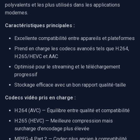
Speco Technologies
polyvalents et les plus utilisés dans les applications
modernes.
EverFocus
Caractéristiques principales :
ABUS
Excellente compatibilité entre appareils et plateformes
Prend en charge les codecs avancés tels que H.264,
Basler
H.265/HEVC et AAC
Mobotix
Optimisé pour le streaming et le téléchargement
progressif
Avigilon
Stockage efficace avec un bon rapport qualité-taille
AVTech
Codecs vidéo pris en charge :
LILIN
H.264 (AVC) — Équilibre entre qualité et compatibilité
H.265 (HEVC) — Meilleure compression mais
Zavio
surcharge d'encodage plus élevée
MPEG-4 Part 2 — Codec plus ancien à compatibilité