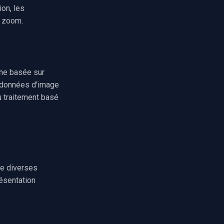
on, les
e zoom.
che basée sur
x données d'image
u traitement basé
re diverses
ésentation