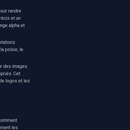
our rendre
écis et un
ange alpha et
otations
a police, le
r des images
priés. Cet
de logos et les
 comment
ement les