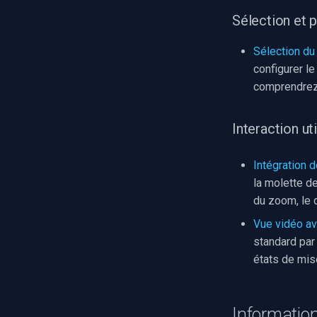
Verkada
Sélection et 
Rhombus
Sélection du
Arlo
configurer l
Eufy Security
comprendrez 
Tenda
Mercusys
Interaction uti
Intégration 
la molette de
du zoom, le 
Vue vidéo a
standard par
états de mis
Information