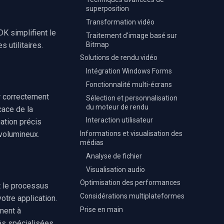
superposition
Transformation vidéo
K simplifient le
Traitement d'image basé sur
Bitmap
 utilitaires.
Solutions de rendu vidéo
Intégration Windows Forms
Fonctionnalité multi-écrans
r correctement
Sélection et personnalisation
du moteur de rendu
cace de la
Interaction utilisateur
ation précis
volumineux.
Informations et visualisation des
médias
Analyse de fichier
Visualisation audio
Optimisation des performances
t le processus
Considérations multiplateformes
otre application.
Prise en main
ment à
és spécialisées.