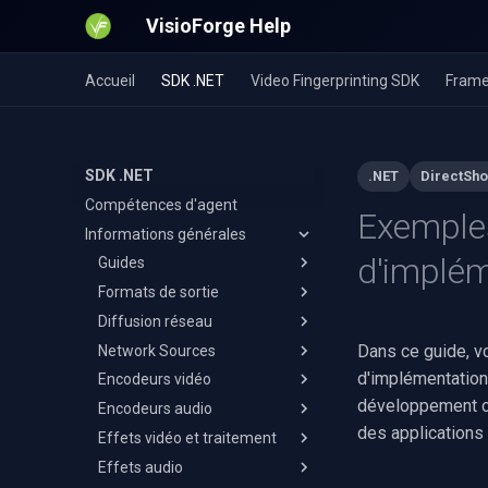
VisioForge Help
Accueil
SDK .NET
Video Fingerprinting SDK
Frame
SDK .NET
.NET
DirectSh
Compétences d'agent
Exemples
Informations générales
d'implém
Guides
Formats de sortie
Capture vidéo vers MPEG-TS
Diffusion réseau
Enregistrement et édition
MP4
WMA
Dans ce guide, v
Network Sources
AVI
RTMP
Enregistrer l'audio d'apps sur
d'implémentation
Encodeurs vidéo
MKV
RTSP
Reconnect & Fallback Switch
Android
développement co
Encodeurs audio
MOV
Streaming HLS
H.264
Caméra USB sur Android
des applications
Effets vidéo et traitement
WebM
SRT
HEVC
AAC
Effets audio
WMV
NDI
AV1
MP3
Ajout d'effets