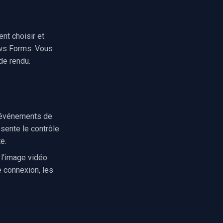
nt choisir et
ows Forms. Vous
de rendu.
 événements de
ésente le contrôle
e.
l'image vidéo
 connexion, les