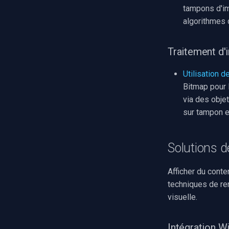
Grandstream
tampons d'im
FLIR / Teledyne
algorithmes d
Milesight
INSTAR
Traitement d'
Zmodo
Utilisation
Arecont Vision
Bitmap pour 
JVC
via des obje
Toshiba
sur tampon e
LG
Linksys
LTS
Solutions d
Q-See
Speco Technologies
Afficher du cont
EverFocus
techniques de re
ABUS
visuelle.
Basler
Mobotix
Intégration 