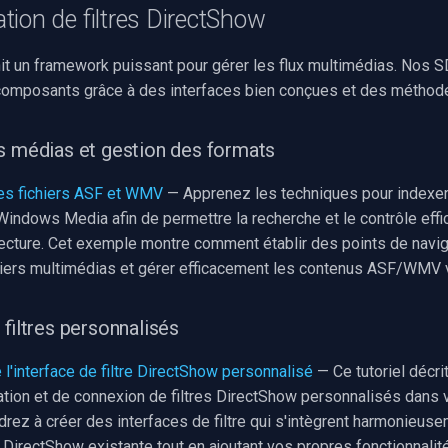
ion de filtres DirectShow
it un framework puissant pour gérer les flux multimédias. Nos SD
 composants grâce à des interfaces bien conçues et des méthodes
s médias et gestion des formats
es fichiers ASF et WMV
— Apprenez les techniques pour indexe
Windows Media afin de permettre la recherche et le contrôle effi
lecture. Cet exemple montre comment établir des points de navig
hiers multimédias et gérer efficacement les contenus ASF/WMV 
 filtres personnalisés
e l'interface de filtre DirectShow personnalisé
— Ce tutoriel décri
tion et de connexion de filtres DirectShow personnalisés dans v
rez à créer des interfaces de filtre qui s'intègrent harmonieuse
e DirectShow existante tout en ajoutant vos propres fonctionnalit