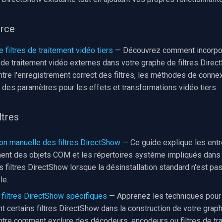
erce
e filtres de traitement vidéo tiers
— Découvrez comment incorpo
e traitement vidéo externes dans votre graphe de filtres Direc
re l'enregistrement correct des filtres, les méthodes de connex
n des paramètres pour les effets et transformations vidéo tiers.
ltres
ion manuelle des filtres DirectShow
— Ce guide explique les entr
ment des objets COM et les répertoires système impliqués dans
 filtres DirectShow lorsque la désinstallation standard n'est pas
le.
 filtres DirectShow spécifiques
— Apprenez les techniques pour
 certains filtres DirectShow dans la construction de votre graphe
re comment exclure des décodeurs, encodeurs ou filtres de tr