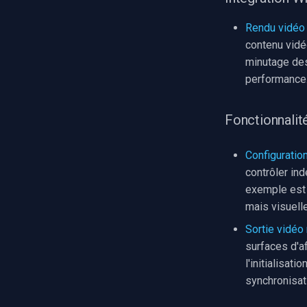
Avigilon
Rendu vidéo
AVTech
contenu vidé
LILIN
minutage des
Zavio
performance
CP Plus
Sanyo
Fonctionnalit
BrickCom
Edimax
Configuratio
Uniview (UNV)
contrôler in
Hanwha Vision
exemple est 
Tiandy
mais visuell
EZVIZ
Sortie vidéo
Wisenet
surfaces d'a
Annke
l'initialisat
Imou
synchronisat
Wyze
Aqara