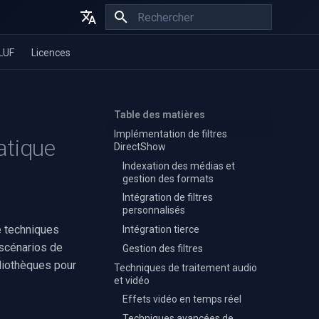
Initialisation de la recherche
English
LUF
Licences
Español
Français
Table des matières
Implémentation de filtres
atique
DirectShow
Indexation des médias et
gestion des formats
Intégration de filtres
personnalisés
e techniques
Intégration tierce
 scénarios de
Gestion des filtres
liothèques pour
Techniques de traitement audio
et vidéo
Effets vidéo en temps réel
Techniques avancées de