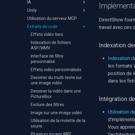
IA
MPEG-TS
UDP
VP8/VP9
Opus
Référence des effets
Référence des effets audio
Implémentat
Unity
MXF
HTTP MJPEG
MJPEG
Vorbis
NVIDIA Maxine
Capteur d'échantillons audio
OCR
Utilisation du serveur MCP
GIF
WMV
FLAC
Superposition d'image
Détection d'objets
Prise en main
DirectShow fourn
Extraits de code
Personnalisé
YouTube
WAV
Superposition de texte
Détection à vocabulaire
Démarrage et cycle de vie
travail avec ces
ouvert
FFmpeg EXE
Facebook
WavPack
Capteur d'échantillons vidéo
Compilation pour Windows
Effets vidéo tiers
Analyse d'objets
AWS S3
WMA
Compilation pour Android
Indexation de fichiers
Indexation de
Suivi automatique PTZ
ASF/WMV
Adobe Flash
Speex
Compilation pour macOS
Sous-titrage VLM
Interface de filtre
Indexation d
IIS Smooth Streaming
Compilation pour iOS
personnalisé
Recherche vidéo sémantique
les formats 
Lire un fichier multimédia
Effets vidéo personnalisés
Reconnaissance faciale
position de 
Voir une caméra RTSP
Dessiner du multi-texte sur
Reconnaissance de plaques
dans les fic
Enregistrer une webcam
une image vidéo
Masquage des PII
Monter et rendre
Dessiner la vidéo dans une
Recadrage automatique
PictureBox
Intégration de
Matrice des plateformes
Suppression de l'arrière-plan
Exclure des filtres
Dépannage
Utilisation d
Inférence ONNX générique
Image sur une image vidéo
d'implémenta
Reconnaissance vocale
Utilisation de la molette de la
souris
Vous apprend
Diarisation des locuteurs
Plusieurs écrans WPF
l'architectur