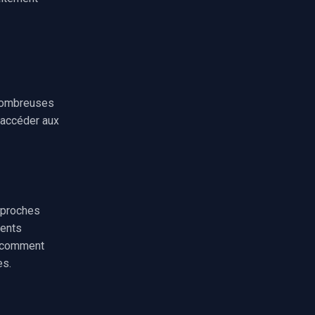
 nombreuses
 accéder aux
proches
ments
 comment
es.