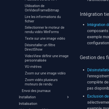
Détection d'événements
audio
Utilisation de
OnVideoFrameBitmap
Moteurs X
Intégration ti
Lire les informations du
fichier
Intégration d
Sélectionner le moteur de
composants d
rendu vidéo WinForms
exemple mont
Texte sur une image vidéo
configuratio
Désinstaller un filtre
DirectShow
VideoView définir une image
Gestion des fi
personnalisée
VU-mètres
Désinstallat
Zoom sur une image vidéo
l'enregistre
Zoom vidéo plusieurs
complète des
moteurs de rendu
pas disponib
Envoi des journaux
Exclusion de
Installation
sélectivement
Initialisation
Visual Studio
exemple mont