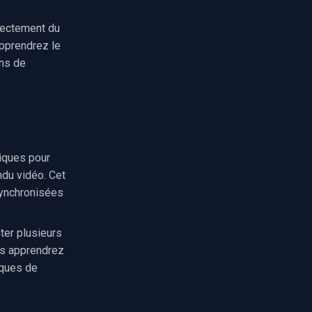
rectement du
pprendrez le
ons de
iques pour
du vidéo. Cet
synchronisées
er plusieurs
us apprendrez
iques de