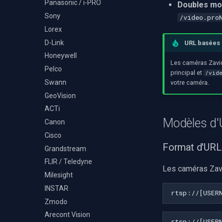
Panasonic / i-PRO
Détection d'événements
Volume par piste
Doubles mod
Decklink
TS Analyzer
audio
Utilisation de
Sony
/video.pro
NVIDIA
OnVideoFrameBitmap
Moteurs X
Lorex
AMA
Lire les informations du
D-Link
fichier
URL basées s
OpenCV
Honeywell
Sélectionner le moteur de
OpenGL
Les caméras Zavio
rendu vidéo WinForms
Pelco
principal et
AWS
/vid
Texte sur une image vidéo
Swann
votre caméra.
Spécifique à Windows
Désinstaller un filtre
GeoVision
Spécifique à Linux
DirectShow
ACTi
Spécifique à Apple
VideoView définir une image
Modèles d
Canon
personnalisée
Cisco
VU-mètres
Format d'URL
Grandstream
Zoom sur une image vidéo
FLIR / Teledyne
Zoom vidéo plusieurs
Les caméras Zavi
moteurs de rendu
Milesight
INSTAR
Zmodo
Arecont Vision