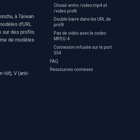
Choisir entre /video.mp4 et
/video.proN
sinchu, à Taïwan.
Double barre dans les URL de
 modèles d'URL
profil
 sur des profils.
Pas de vidéo avec le codec
MPEG-4
amme de modèles
Connexion refusée sur le port
554
FAQ
Ressources connexes
tilt), V (anti-