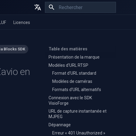
Initialisation de la recherche
English
LUF
Licences
Español
Français
Table des matières
a Blocks SDK
Présentation de la marque
Modèles d'URL RTSP
avio en
Format d'URL standard
Modèles de caméras
Formats d'URL alternatifs
Connexion avec le SDK
VisioForge
URL de capture instantanée et
MJPEG
Dépannage
Erreur « 401 Unauthorized »