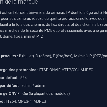
on de la marque
) est un fabricant taïwanais de caméras IP dont le siège est à H
 pour ses caméras réseau de qualité professionnelle avec des
ncluent à la fois des chemins de flux directs et des chemins basés
 les marchés de la sécurité PME et professionnels avec une g
, dôme, fixes, mini et PTZ.
produits :
B (bullet), D (dôme), F (fixe/box), M (mini), P (PTZ/pan-
arge des protocoles :
RTSP, ONVIF, HTTP/CGI, MJPEG
ar défaut :
554
 par défaut :
admin / admin
arge ONVIF :
Oui (la plupart des modèles)
o :
H.264, MPEG-4, MJPEG