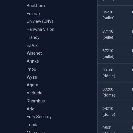
BrickCom
B5210
Edimax
(bullet)
Uniview (UNV)
Hanwha Vision
B7110
Tiandy
(bullet)
EZVIZ
B7210
Wisenet
(bullet)
Annke
Imou
D3100
(dôme)
Wyze
Aqara
D3200
Verkada
(dôme)
Rhombus
D4210
Arlo
(dôme)
Eufy Security
Tenda
D50E
Mercusys