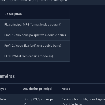
Description
Flux principal MP4 (format le plus courant)
Profil 1 / flux principal (préfixe à double barre)
Profil 2 / sous-flux (préfixe à double barre)
Flux H.264 direct (certains modèles)
caméras
Type
URL du flux principal
Notes
Bullet
Basé sur les profils, prend éga
rtsp://IP//video.pr
o1
//video.h264