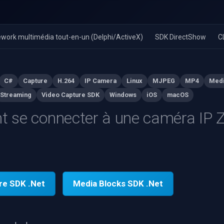
work multimédia tout-en-un (Delphi/ActiveX)
SDK DirectShow
C
C#
Capture
H.264
IP Camera
Linux
MJPEG
MP4
Medi
Streaming
Video Capture SDK
Windows
iOS
macOS
se connecter à une caméra IP Z
re SDK .Net
Media Blocks SDK .Net