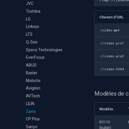
JVC
Toshiba
Chemin d'URL
LG
Linksys
/video.mp4
LTS
Q-See
//video.pro1
Speco Technologies
//video.pro2
EverFocus
ABUS
//video.h264
Basler
Mobotix
Avigilon
Modèles de 
AVTech
LILIN
Modèle
Zavio
CP Plus
B5110
Sanyo
(bullet)