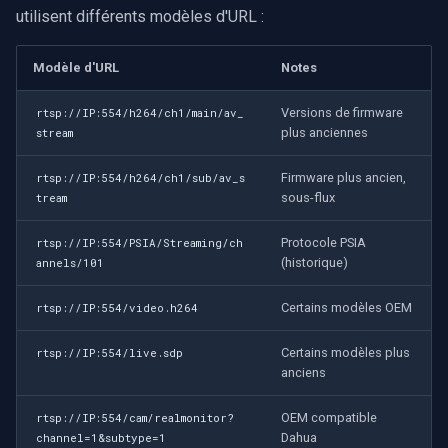
utilisent différents modèles d'URL :
Modèle d'URL
Notes
Versions de firmware
rtsp://IP:554/h264/ch1/main/av_
plus anciennes
stream
Firmware plus ancien,
rtsp://IP:554/h264/ch1/sub/av_s
sous-flux
tream
Protocole PSIA
rtsp://IP:554/PSIA/Streaming/ch
(historique)
annels/101
Certains modèles OEM
rtsp://IP:554/video.h264
Certains modèles plus
rtsp://IP:554/live.sdp
anciens
OEM compatible
rtsp://IP:554/cam/realmonitor?
Dahua
channel=1&subtype=1