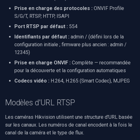
rendu vidéo WinForms
Pre-Event Recording
Latence élevée
audio
Serveur RTSP
Capture vidéo (WMV)
Prise en charge des protocoles :
ONVIF Profile
c
S/G/T, RTSP, HTTP, ISAPI
Texte sur une image vidéo
FAQ
h
Moteurs X
Compositeur de vidéo en
Crossbar d'entrée vidéo
Port RTSP par défaut :
554
direct
e
Identifiants par défaut :
admin / (défini lors de la
Désinstaller un filtre
Ressources connexes
Moteur de rendu vidéo
DirectShow
configuration initiale ; firmware plus ancien : admin /
Pont
12345)
Installation
VideoView définir une ima
ElevenLabs
Prise en charge ONVIF :
Complète — recommandée
personnalisée
pour la découverte et la configuration automatiques
Spécial
Codecs vidéo :
H.264, H.265 (Smart Codec), MJPEG
VU-mètres
Decklink
Zoom sur une image vidéo
Modèles d'URL RTSP
NVIDIA
Zoom vidéo plusieurs
Les caméras Hikvision utilisent une structure d'URL basée
moteurs de rendu
AMA
sur les canaux. Les numéros de canal encodent à la fois le
canal de la caméra et le type de flux.
OpenCV