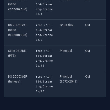
(série
554/Stream
économique)
ing/Channe
ls/1
DS-2CD21xx-I
Sous-flux
Oui
rtsp://IP:
(série
554/Stream
économique)
ing/Channe
ls/2
Série DS-2DE
Principal
Oui
rtsp://IP:
(PTZ)
554/Stream
ing/Channe
ls/101
DS-2CD6362F
Principal
Oui
rtsp://IP:
(fisheye)
(3072x2048)
554/Stream
ing/Channe
ls/101