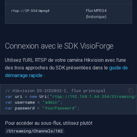
Flux MPEG4
rtsp://IP:554/mpeg4
(historique)
Connexion avec le SDK VisioForge
Utilisez l'URL RTSP de votre caméra Hikvision avec l'une
des trois approches du SDK présentées dans le
guide de
démarrage rapide
:
// Hikvision DS-2CD2032-I, flux principal
var
uri
=
new
Uri
(
"rtsp://192.168.1.64:554/Streaming/
var
username
=
"admin"
;
var
password
=
"YourPassword"
;
Pour accéder au sous-flux, utilisez plutôt
.
/Streaming/Channels/102