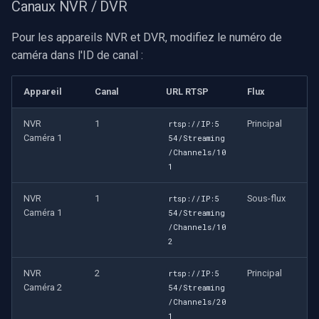
Canaux NVR / DVR
Pour les appareils NVR et DVR, modifiez le numéro de
caméra dans l'ID de canal :
Appareil
Canal
URL RTSP
Flux
NVR
1
Principal
rtsp://IP:5
Caméra 1
54/Streaming
/Channels/10
1
NVR
1
Sous-flux
rtsp://IP:5
Caméra 1
54/Streaming
/Channels/10
2
NVR
2
Principal
rtsp://IP:5
Caméra 2
54/Streaming
/Channels/20
1