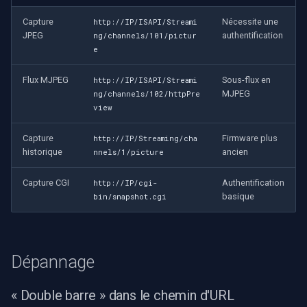
Capture
Nécessite une
http://IP/ISAPI/Streami
JPEG
authentification
ng/channels/101/pictur
e
Flux MJPEG
Sous-flux en
http://IP/ISAPI/Streami
MJPEG
ng/channels/102/httpPre
view
Capture
Firmware plus
http://IP/Streaming/cha
historique
ancien
nnels/1/picture
Capture CGI
Authentification
http://IP/cgi-
basique
bin/snapshot.cgi
Dépannage
« Double barre » dans le chemin d'URL