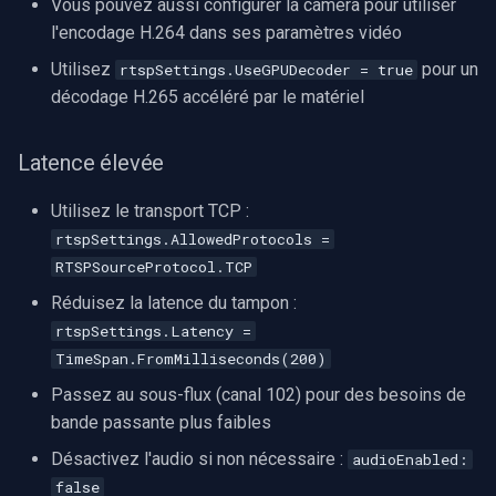
Vous pouvez aussi configurer la caméra pour utiliser
l'encodage H.264 dans ses paramètres vidéo
Utilisez
pour un
rtspSettings.UseGPUDecoder = true
décodage H.265 accéléré par le matériel
Latence élevée
Utilisez le transport TCP :
rtspSettings.AllowedProtocols =
RTSPSourceProtocol.TCP
Réduisez la latence du tampon :
rtspSettings.Latency =
TimeSpan.FromMilliseconds(200)
Passez au sous-flux (canal 102) pour des besoins de
bande passante plus faibles
Désactivez l'audio si non nécessaire :
audioEnabled:
false