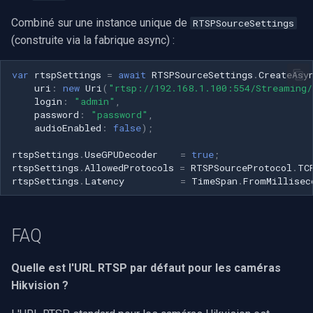
Combiné sur une instance unique de
RTSPSourceSettings
(construite via la fabrique async) :
var
rtspSettings
=
await
RTSPSourceSettings
.
CreateAsy
uri
:
new
Uri
(
"rtsp://192.168.1.100:554/Streaming/
login
:
"admin"
,
password
:
"password"
,
audioEnabled
:
false
);
rtspSettings
.
UseGPUDecoder
=
true
;
rtspSettings
.
AllowedProtocols
=
RTSPSourceProtocol
.
TC
rtspSettings
.
Latency
=
TimeSpan
.
FromMillisec
FAQ
Quelle est l'URL RTSP par défaut pour les caméras
Hikvision ?