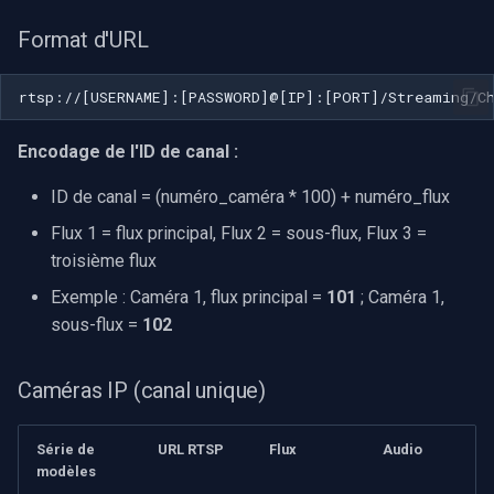
Format d'URL
OpenGL
AWS
Encodage de l'ID de canal :
Spécifique à Windows
ID de canal = (numéro_caméra * 100) + numéro_flux
Spécifique à Linux
Flux 1 = flux principal, Flux 2 = sous-flux, Flux 3 =
Spécifique à Apple
troisième flux
Exemple : Caméra 1, flux principal =
101
; Caméra 1,
sous-flux =
102
Caméras IP (canal unique)
Série de
URL RTSP
Flux
Audio
modèles