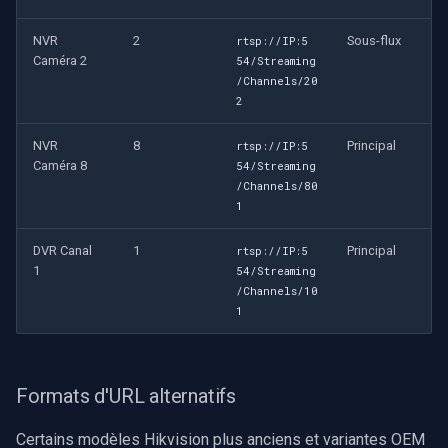
NVR
2
Sous-flux
rtsp://IP:5
Caméra 2
54/Streaming
/Channels/20
2
NVR
8
Principal
rtsp://IP:5
Caméra 8
54/Streaming
/Channels/80
1
DVR Canal
1
Principal
rtsp://IP:5
1
54/Streaming
/Channels/10
1
Formats d'URL alternatifs
Certains modèles Hikvision plus anciens et variantes OEM