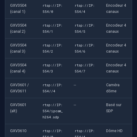
GXV3504
Encodeur 4
rtsp://IP:
rtsp://IP:
(canal 1)
canaux
554/0
554/4
GXV3504
Encodeur 4
rtsp://IP:
rtsp://IP:
(canal 2)
canaux
554/1
554/5
GXV3504
Encodeur 4
rtsp://IP:
rtsp://IP:
(canal 3)
canaux
554/2
554/6
GXV3504
Encodeur 4
rtsp://IP:
rtsp://IP:
(canal 4)
canaux
554/3
554/7
GXV3601 /
--
Caméra
rtsp://IP:
GXV3611
dôme
554//4
GXV3601
--
Basé sur
rtsp://IP:
(alt)
SDP
554/ipcam_
h264.sdp
GXV3610
Dôme HD
rtsp://IP:
rtsp://IP:
554/0
554/4