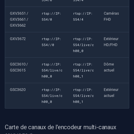
GXV3651 /
Caméras
rtsp://IP:
rtsp://IP:
GXV3661 /
FHD
554/0
554/4
GXV3662
GXV3672
Extérieur
rtsp://IP:
rtsp://IP:
HD/FHD
554//0
554/live/c
h00_0
GSC3610 /
Dôme
rtsp://IP:
rtsp://IP:
GSC3615
actuel
554/live/c
554/live/c
h00_0
h00_1
GSC3620
Extérieur
rtsp://IP:
rtsp://IP:
actuel
554/live/c
554/live/c
h00_0
h00_1
Carte de canaux de l'encodeur multi-canaux