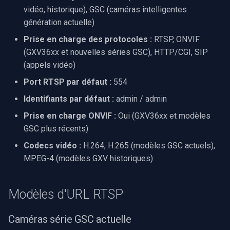
vidéo, historique), GSC (caméras intelligentes
rendu vidéo WinForms
Pre-Event Recording
audio
Serveur RTSP
Capture vidéo (WMV)
c
génération actuelle)
Compatibilité des codecs
Texte sur une image vidéo
h
Moteurs X
Compositeur de vidéo en
Crossbar d'entrée vidéo
Prise en charge des protocoles :
RTSP, ONVIF
FAQ
direct
(GXV36xx et nouvelles séries GSC), HTTP/CGI, SIP
e
Désinstaller un filtre
Moteur de rendu vidéo
(appels vidéo)
DirectShow
Ressources connexes
Pont
Port RTSP par défaut :
554
Installation
VideoView définir une ima
Identifiants par défaut :
admin / admin
ElevenLabs
personnalisée
Prise en charge ONVIF :
Oui (GXV36xx et modèles
Spécial
GSC plus récents)
VU-mètres
Codecs vidéo :
H.264, H.265 (modèles GSC actuels),
Decklink
MPEG-4 (modèles GXV historiques)
Zoom sur une image vidéo
NVIDIA
Zoom vidéo plusieurs
Modèles d'URL RTSP
moteurs de rendu
AMA
Caméras série GSC actuelle
OpenCV