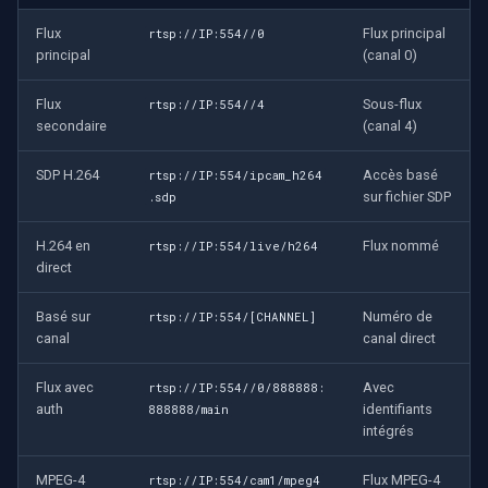
Flux
Flux principal
rtsp://IP:554//0
principal
(canal 0)
Flux
Sous-flux
rtsp://IP:554//4
secondaire
(canal 4)
SDP H.264
Accès basé
rtsp://IP:554/ipcam_h264
sur fichier SDP
.sdp
H.264 en
Flux nommé
rtsp://IP:554/live/h264
direct
Basé sur
Numéro de
rtsp://IP:554/[CHANNEL]
canal
canal direct
Flux avec
Avec
rtsp://IP:554//0/888888:
auth
identifiants
888888/main
intégrés
MPEG-4
Flux MPEG-4
rtsp://IP:554/cam1/mpeg4