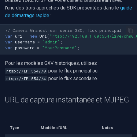
Utilisez l'URL RTSP de votre caméra Grandstream avec
l'une des trois approches du SDK présentées dans le
guide
de démarrage rapide
:
// Caméra Grandstream série GSC, flux principal
var
uri
=
new
Uri
(
"rtsp://192.168.1.60:554/live/ch00_
var
username
=
"admin"
;
var
password
=
"YourPassword"
;
Pour les modèles GXV historiques, utilisez
pour le flux principal ou
rtsp://IP:554//0
pour le flux secondaire.
rtsp://IP:554//4
URL de capture instantanée et MJPEG
Type
Modèle d'URL
Notes