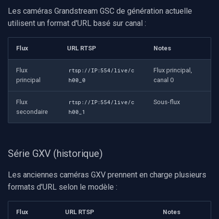
Les caméras Grandstream GSC de génération actuelle
OpenGL
utilisent un format d'URL basé sur canal :
AWS
Flux
URL RTSP
Notes
Spécifique à Windows
Flux
Flux principal,
rtsp://IP:554/live/c
principal
canal 0
h00_0
Spécifique à Linux
Flux
Sous-flux
rtsp://IP:554/live/c
secondaire
h00_1
Spécifique à Apple
Série GXV (historique)
Les anciennes caméras GXV prennent en charge plusieurs
formats d'URL selon le modèle :
Flux
URL RTSP
Notes