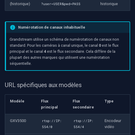
(historique)
historique
?user=USER&pwd=PASS
Numérotation de canaux inhabituelle
Grandstream utilise un schéma de numérotation de canaux non
standard. Pour les caméras à canal unique, le canal
0
est le flux
principal et le canal
4
est le flux secondaire. Cela diffère de la
plupart des autres marques qui utilisent une numérotation
séquentielle.
URL spécifiques aux modèles
Modèle
Flux
Flux
Type
principal
secondaire
GXV3500
Encodeur
rtsp://IP:
rtsp://IP:
vidéo
554/0
554/4