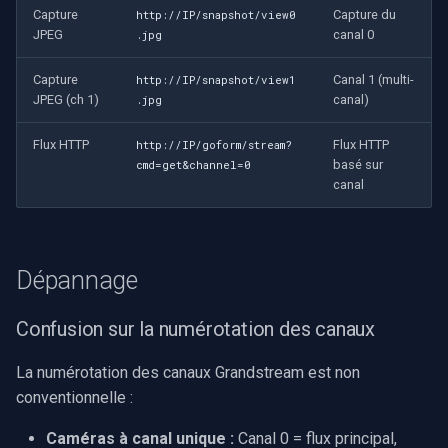
Capture
Capture du
http://IP/snapshot/view0
JPEG
canal 0
.jpg
Capture
Canal 1 (multi-
http://IP/snapshot/view1
JPEG (ch 1)
canal)
.jpg
Flux HTTP
Flux HTTP
http://IP/goform/stream?
basé sur
cmd=get&channel=0
canal
Dépannage
Confusion sur la numérotation des canaux
La numérotation des canaux Grandstream est non
conventionnelle :
Caméras à canal unique :
Canal 0 = flux principal,