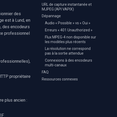
URL de capture instantanée et
MJPEG (API VAPIX)
ionnier des
Dépannage
ge est à Lund, en
Audio « Possible » vs « Oui »
e, des encodeurs
Erreurs « 401 Unauthorized »
nce professionnel
Flux MPEG-4 non disponible sur
les modèles plus récents
La résolution ne correspond
pas à la sortie attendue
Connexions à des encodeurs
rofessionnelles),
multi-canaux
FAQ
TTP propriétaire
Ressources connexes
are plus ancien :
IF