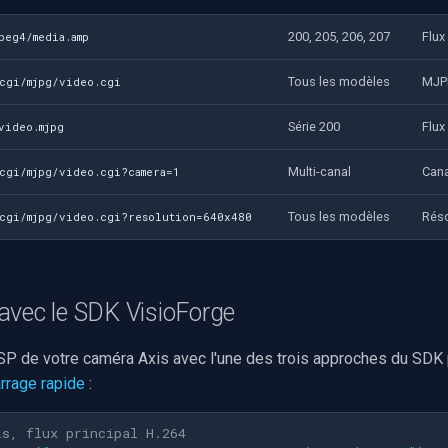
200, 205, 206, 207
Flux
peg4/media.amp
Tous les modèles
MJP
-cgi/mjpg/video.cgi
Série 200
Flux
video.mjpg
Multi-canal
Cana
-cgi/mjpg/video.cgi?camera=1
Tous les modèles
Réso
-cgi/mjpg/video.cgi?resolution=640x480
avec le SDK VisioForge
TSP de votre caméra Axis avec l'une des trois approches du SD
rrage rapide
:
is, flux principal H.264