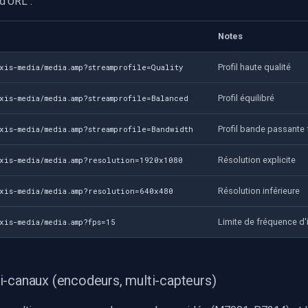
d'URL :
Notes
Profil haute qualité
xis-media/media.amp?streamprofile=Quality
Profil équilibré
xis-media/media.amp?streamprofile=Balanced
Profil bande passante 
xis-media/media.amp?streamprofile=Bandwidth
Résolution explicite
axis-media/media.amp?resolution=1920x1080
Résolution inférieure
xis-media/media.amp?resolution=640x480
Limite de fréquence d
xis-media/media.amp?fps=15
-canaux (encodeurs, multi-capteurs)