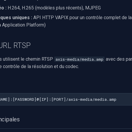
o :
H.264, H.265 (modèles plus récents), MJPEG
iques uniques :
API HTTP VAPIX pour un contrôle complet de l
 Application Platform)
'URL RTSP
 utilisent le chemin RTSP
avec des pa
axis-media/media.amp
e contrôle de la résolution et du codec.
ncipales