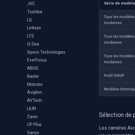
Série de modèl
JVC
Toshiba
Tous les modèles
LG
modernes
Linksys
LTS
Tous les modèles
modernes
Q-See
Speco Technologies
Tous les modèles
EverFocus
modernes
ABUS
Profil ONVIF
Basler
Mobotix
Modèles historiq
Avigilon
AVTech
LILIN
Sélection de p
Zavio
CP Plus
Les caméras Axis
Sanyo