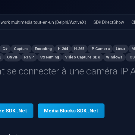
work multimédia tout-en-un (Delphi/ActiveX)
SDK DirectShow
C
C#
Capture
Encoding
H.264
H.265
IP Camera
Linux
M
K
ONVIF
RTSP
Streaming
Video Capture SDK
Windows
iOS
se connecter à une caméra IP A
re SDK .Net
Media Blocks SDK .Net