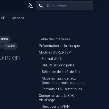
Initialisation de la recherche
English
LUF
Licences
Español
Français
Table des matières
JPEG
Présentation de la marque
macOS
Modèles d'URL RTSP
xis en
Format d'URL
URL RTSP principales
Sélection de profil de flux
Modèles multi-canaux
(encodeurs, multi-capteurs)
Formats d'URL historiques
Connexion avec le SDK
VisioForge
Découverte ONVIF