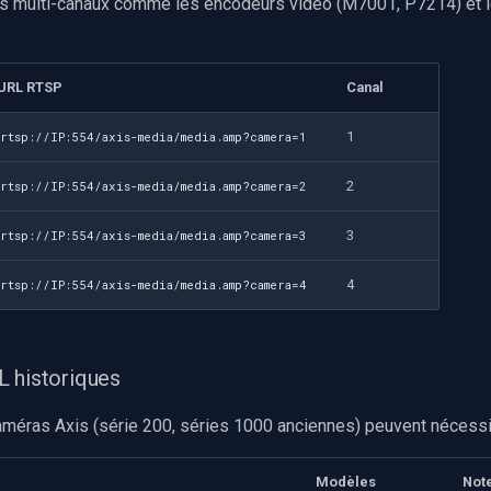
ls multi-canaux comme les encodeurs vidéo (M7001, P7214) et 
URL RTSP
Canal
1
rtsp://IP:554/axis-media/media.amp?camera=1
2
rtsp://IP:554/axis-media/media.amp?camera=2
3
rtsp://IP:554/axis-media/media.amp?camera=3
4
rtsp://IP:554/axis-media/media.amp?camera=4
 historiques
méras Axis (série 200, séries 1000 anciennes) peuvent nécessit
Modèles
Not