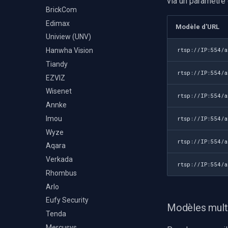
via un paramètre 
BrickCom
Edimax
Modèle d'URL
Uniview (UNV)
Hanwha Vision
rtsp://IP:554/a
Tiandy
rtsp://IP:554/a
EZVIZ
Wisenet
rtsp://IP:554/a
Annke
Imou
rtsp://IP:554/
Wyze
rtsp://IP:554/a
Aqara
Verkada
rtsp://IP:554/a
Rhombus
Arlo
Eufy Security
Modèles multi
Tenda
Mercusys