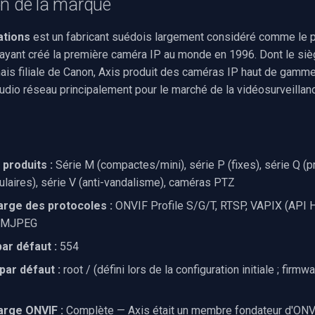
on de la marque
ations
est un fabricant suédois largement considéré comme le p
ayant créé la première caméra IP au monde en 1996. Dont le siè
is filiale de Canon, Axis produit des caméras IP haut de gamm
audio réseau principalement pour le marché de la vidéosurveilla
produits :
Série M (compactes/mini), série P (fixes), série Q (p
ulaires), série V (anti-vandalisme), caméras PTZ
arge des protocoles :
ONVIF Profile S/G/T, RTSP, VAPIX (API H
P/MJPEG
ar défaut :
554
 par défaut :
root / (défini lors de la configuration initiale ; firmw
arge ONVIF :
Complète — Axis était un membre fondateur d'ONV