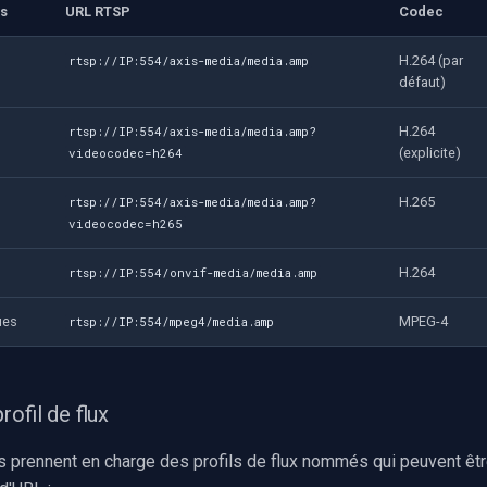
es
URL RTSP
Codec
H.264 (par
rtsp://IP:554/axis-media/media.amp
défaut)
H.264
rtsp://IP:554/axis-media/media.amp?
(explicite)
videocodec=h264
H.265
rtsp://IP:554/axis-media/media.amp?
videocodec=h265
H.264
rtsp://IP:554/onvif-media/media.amp
ues
MPEG-4
rtsp://IP:554/mpeg4/media.amp
rofil de flux
 prennent en charge des profils de flux nommés qui peuvent êt