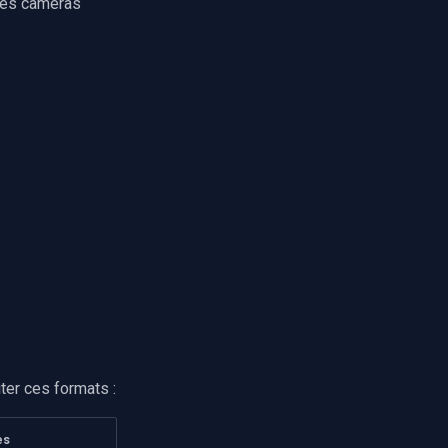
les caméras
er ces formats :
es