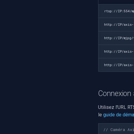
rtsp://IP:554/m
http://IP/axis
http://IP/mjpg/
http://IP/axis
http://IP/axis
Connexion 
Utilisez l'URL R
le
guide de déma
// Caméra Ax