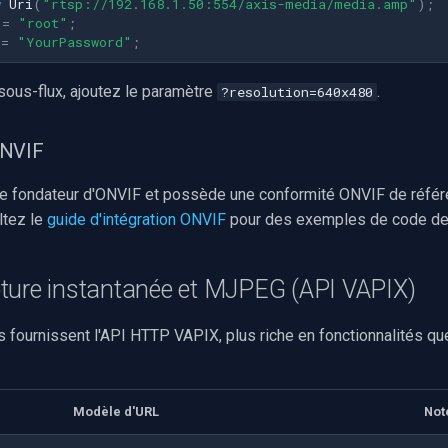
w
Uri
(
"rtsp://192.168.1.50:554/axis-media/media.amp"
);
=
"root"
;
=
"YourPassword"
;
sous-flux, ajoutez le paramètre
.
?resolution=640x480
ONVIF
e fondateur d'ONVIF et possède une conformité ONVIF de réfé
ultez le
guide d'intégration ONVIF
pour des exemples de code de
ture instantanée et MJPEG (API VAPIX)
 fournissent l'API HTTP VAPIX, plus riche en fonctionnalités que
Modèle d'URL
Not