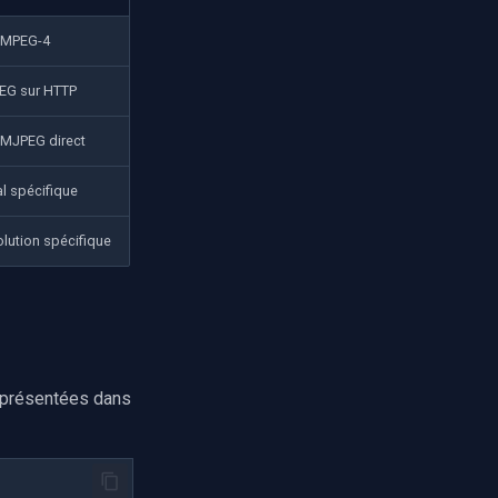
 MPEG-4
EG sur HTTP
 MJPEG direct
l spécifique
lution spécifique
K présentées dans