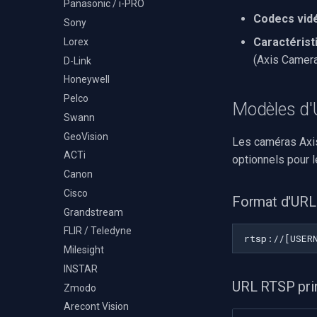
Panasonic / i-PRO
Détection d'événements
Volume par piste
Decklink
TS Analyzer
audio
Utilisation de
Codecs vidé
Sony
NVIDIA
OnVideoFrameBitmap
Moteurs X
Caractérist
Lorex
AMA
Lire les informations du
(Axis Camera
D-Link
fichier
OpenCV
Honeywell
Sélectionner le moteur de
OpenGL
rendu vidéo WinForms
Pelco
AWS
Modèles d
Texte sur une image vidéo
Swann
Spécifique à Windows
Désinstaller un filtre
GeoVision
Les caméras Axis
Spécifique à Linux
DirectShow
ACTi
optionnels pour l
Spécifique à Apple
VideoView définir une image
Canon
personnalisée
Cisco
VU-mètres
Format d'URL
Grandstream
Zoom sur une image vidéo
FLIR / Teledyne
Zoom vidéo plusieurs
moteurs de rendu
Milesight
INSTAR
URL RTSP pri
Zmodo
Arecont Vision