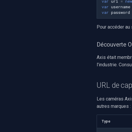
var
uri
=
ne
var
username
var
password
Pour accéder au 
Découverte 
Axis était membr
l'industrie. Cons
URL de cap
Les caméras Axis
autres marques :
Type