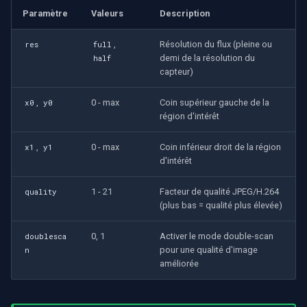
Paramètre
Valeurs
Description
,
Résolution du flux (pleine ou
res
full
demi de la résolution du
half
capteur)
,
0 - max
Coin supérieur gauche de la
x0
y0
région d'intérêt
,
0 - max
Coin inférieur droit de la région
x1
y1
d'intérêt
1 - 21
Facteur de qualité JPEG/H.264
quality
(plus bas = qualité plus élevée)
0, 1
Activer le mode double-scan
doublesca
pour une qualité d'image
n
améliorée