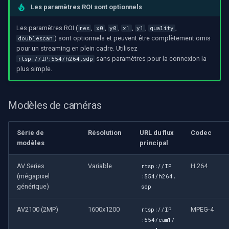
Les paramètres ROI sont optionnels
Les paramètres ROI (
,
,
,
,
,
,
res
x0
y0
x1
y1
quality
) sont optionnels et peuvent être complètement omis
doublescan
pour un streaming en plein cadre. Utilisez
sans paramètres pour la connexion la
rtsp://IP:554/h264.sdp
plus simple.
Modèles de caméras
Série de
Résolution
URL du flux
Codec
modèles
principal
AV Series
Variable
H.264
rtsp://IP
(mégapixel
:554/h264.
générique)
sdp
AV2100 (2MP)
1600x1200
MPEG-4
rtsp://IP
:554/cam1/