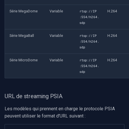
Série MegaDome
Variable
H.264
rtsp://IP
:554/h264.
sdp
Série MegaBall
Variable
H.264
rtsp://IP
:554/h264.
sdp
Série MicroDome
Variable
H.264
rtsp://IP
:554/h264.
sdp
URL de streaming PSIA
Les modèles qui prennent en charge le protocole PSIA
peuvent utiliser le format d'URL suivant :