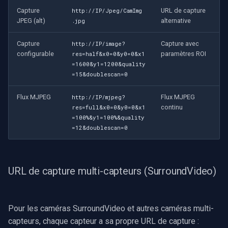
Capture
URL de capture
http://IP/Jpeg/CamImg
JPEG (alt)
alternative
.jpg
Capture
Capture avec
http://IP/image?
configurable
paramètres ROI
res=half&x0=0&y0=0&x1
=1600&y1=1200&quality
=15&doublescan=0
Flux MJPEG
Flux MJPEG
http://IP/mjpeg?
continu
res=full&x0=0&y0=0&x1
=100%&y1=100%&quality
=12&doublescan=0
URL de capture multi-capteurs (SurroundVideo)
Pour les caméras SurroundVideo et autres caméras multi-
capteurs, chaque capteur a sa propre URL de capture :