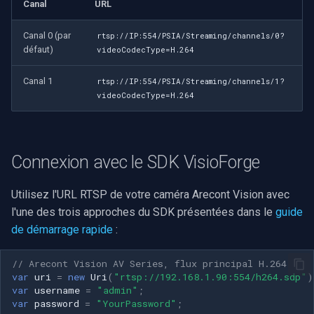
Canal
URL
Canal 0 (par
rtsp://IP:554/PSIA/Streaming/channels/0?
défaut)
videoCodecType=H.264
Canal 1
rtsp://IP:554/PSIA/Streaming/channels/1?
videoCodecType=H.264
Connexion avec le SDK VisioForge
Utilisez l'URL RTSP de votre caméra Arecont Vision avec
l'une des trois approches du SDK présentées dans le
guide
de démarrage rapide
:
// Arecont Vision AV Series, flux principal H.264
var
uri
=
new
Uri
(
"rtsp://192.168.1.90:554/h264.sdp"
)
var
username
=
"admin"
;
var
password
=
"YourPassword"
;