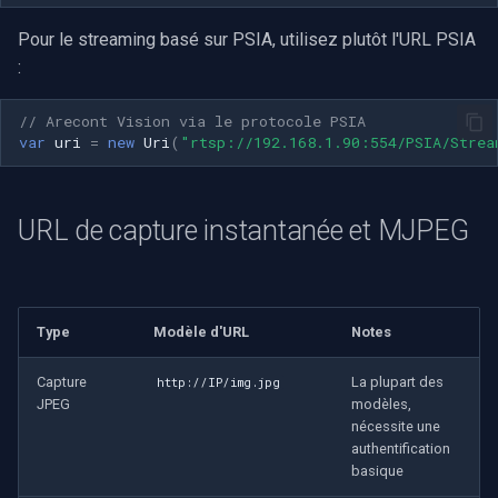
Pour le streaming basé sur PSIA, utilisez plutôt l'URL PSIA
:
// Arecont Vision via le protocole PSIA
var
uri
=
new
Uri
(
"rtsp://192.168.1.90:554/PSIA/Strea
URL de capture instantanée et MJPEG
Type
Modèle d'URL
Notes
Capture
La plupart des
http://IP/img.jpg
JPEG
modèles,
nécessite une
authentification
basique