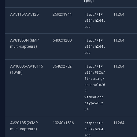
mpeg4
AV5115/AV5125
2592x1944
H.264
rtsp://IP
:554/h264.
sdp
AV8185DN (8MP
6400x1200
H.264
rtsp://IP
multi-capteurs)
:554/h264.
sdp
AV10005/AV10115
3648x2752
H.264
rtsp://IP
(10MP)
:554/PSIA/
Streaming/
channels/0
?
videoCode
cType=H.2
64
AV20185 (20MP
10240x1536
H.264
rtsp://IP
multi-capteurs)
:554/h264.
sdp