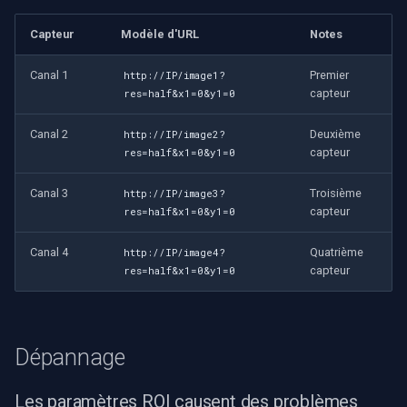
Capteur
Modèle d'URL
Notes
Canal 1
Premier
http://IP/image1?
capteur
res=half&x1=0&y1=0
Canal 2
Deuxième
http://IP/image2?
capteur
res=half&x1=0&y1=0
Canal 3
Troisième
http://IP/image3?
capteur
res=half&x1=0&y1=0
Canal 4
Quatrième
http://IP/image4?
capteur
res=half&x1=0&y1=0
Dépannage
Les paramètres ROI causent des problèmes