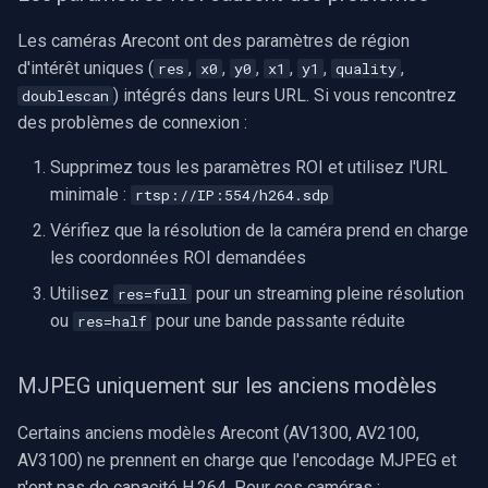
Les caméras Arecont ont des paramètres de région
d'intérêt uniques (
,
,
,
,
,
,
res
x0
y0
x1
y1
quality
) intégrés dans leurs URL. Si vous rencontrez
doublescan
des problèmes de connexion :
Supprimez tous les paramètres ROI et utilisez l'URL
minimale :
rtsp://IP:554/h264.sdp
Vérifiez que la résolution de la caméra prend en charge
les coordonnées ROI demandées
Utilisez
pour un streaming pleine résolution
res=full
ou
pour une bande passante réduite
res=half
MJPEG uniquement sur les anciens modèles
Certains anciens modèles Arecont (AV1300, AV2100,
AV3100) ne prennent en charge que l'encodage MJPEG et
n'ont pas de capacité H.264. Pour ces caméras :