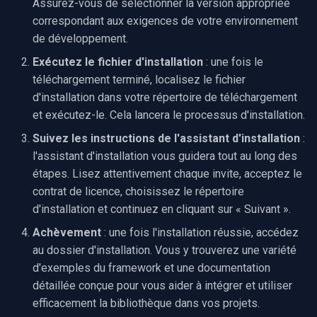
Assurez-vous de sélectionner la version appropriée
SDK .NET
i
correspondant aux exigences de votre environnement
Video Edit SDK
Filtres source FFmpeg
Effets audio
Sources vidéo
Traitement audio
Ubiquiti
o
SDK C++
de développement.
Video Edit SDK FFmpeg
IA
Guides
Encodeurs vidéo
Foscam
n
Exécutez le fichier d'installation
: une fois le
téléchargement terminé, localisez le fichier
d
Déploiement
Unity
Tutoriels vidéo
Décodeurs vidéo
TP-Link
d'installation dans votre répertoire de téléchargement
e
et exécutez-le. Cela lancera le processus d'installation.
Configuration requise
Utilisation du serveur MCP
Vision par ordinateur
Encodeurs audio
Vivotek
l
Suivez les instructions de l'assistant d'installation
:
l'assistant d'installation vous guidera tout au long des
Matrice des plateformes
Extraits de code
Logiciels tiers
Visualiseurs audio
Panasonic / i-PRO
a
étapes. Lisez attentivement chaque invite, acceptez le
r
contrat de licence, choisissez le répertoire
Migration from v15
Envoi des journaux
Détection de mouvement
Puits
Sony
d'installation et continuez en cliquant sur « Suivant ».
e
Journal des modifications
Déploiement
Sorties
Lorex
Achèvement
: une fois l'installation réussie, accédez
c
au dossier d'installation. Vous y trouverez une variété
Guides des marques de
MAUI
Analyseurs
D-Link
h
d'exemples du framework et une documentation
caméras
détaillée conçue pour vous aider à intégrer et utiliser
e
Démultiplexeurs
Honeywell
efficacement la bibliothèque dans vos projets.
r