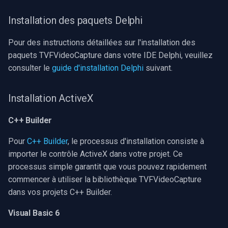
Serveur RTSP
Pelco
c
Installation des paquets Delphi
h
Compositeur de vidéo en
Swann
Pour des instructions détaillées sur l'installation des
direct
e
paquets TVFVideoCapture dans votre IDE Delphi, veuillez
GeoVision
consulter le
guide d'installation Delphi
suivant.
Pont
ACTi
Installation ActiveX
ElevenLabs
Canon
C++ Builder
Spécial
Cisco
Pour
C++ Builder
, le processus d'installation consiste à
Decklink
importer le contrôle ActiveX dans votre projet. Ce
Grandstream
processus simple garantit que vous pouvez rapidement
NVIDIA
commencer à utiliser la bibliothèque TVFVideoCapture
FLIR / Teledyne
dans vos projets C++ Builder.
AMA
Milesight
Visual Basic 6
OpenCV