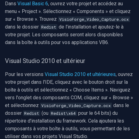
Dans
Visual Basic 6
, ouvrez votre projet et accédez au
INSTAR
menu « Project ». Sélectionnez « Components » et cliquez
OpenGL
sur « Browse ». Trouvez
VisioForge_Video_Capture.ocx
Zmodo
dans le dossier
de l'installation et ajoutez-le à
Redist
AWS
votre projet. Les composants seront alors disponibles
Arecont Vision
dans la boîte à outils pour vos applications VB6.
Spécifique à Windows
JVC
Spécifique à Linux
Visual Studio 2010 et ultérieur
Toshiba
Spécifique à Apple
Pour les versions
Visual Studio 2010 et ultérieures
, ouvrez
LG
votre projet dans l'IDE, cliquez avec le bouton droit sur la
boîte à outils et sélectionnez « Choose Items ». Naviguez
Linksys
vers l'onglet des composants COM, cliquez sur « Browse »
et sélectionnez
dans le
VisioForge_Video_Capture.ocx
LTS
dossier
(ou
pour le 64 bits) du
Redist
Redist\x64
répertoire d'installation du framework. Cela ajoutera les
Q-See
composants à votre boîte à outils, vous permettant de les
utiliser dans vos projets Visual Studio.