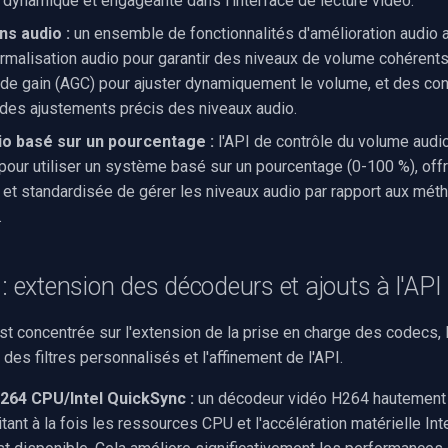
s dynamique et engageante dans l'interface de lecture vidéo.
ns audio :
un ensemble de fonctionnalités d'amélioration audio a 
ormalisation audio pour garantir des niveaux de volume cohérents,
de gain (AGC) pour ajuster dynamiquement le volume, et des con
des ajustements précis des niveaux audio.
o basé sur un pourcentage :
l'API de contrôle du volume audio
our utiliser un système basé sur un pourcentage (0-100 %), off
ve et standardisée de gérer les niveaux audio par rapport aux mé
.
 : extension des décodeurs et ajouts à l'API
st concentrée sur l'extension de la prise en charge des codecs, l
à des filtres personnalisés et l'affinement de l'API.
64 CPU/Intel QuickSync :
un décodeur vidéo H264 hautement 
itant à la fois les ressources CPU et l'accélération matérielle In