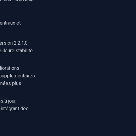
entraux et
rsion 2.2.1.0,
lleure stabilité
iorations
s supplémentaires
nnées plus
 à jour,
 intégrant des