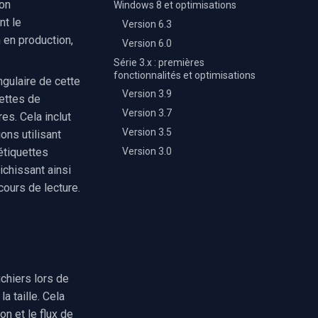
son
Windows 8 et optimisations
nt le
Version 6.3
 en production,
Version 6.0
Série 3.x : premières
fonctionnalités et optimisations
ngulaire de cette
Version 3.9
uettes de
Version 3.7
s. Cela inclut
Version 3.5
ns utilisant
Version 3.0
étiquettes
richissant ainsi
cours de lecture.
ichiers lors de
a taille. Cela
n et le flux de