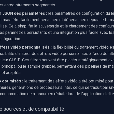
 les enregistrements segmentés.
on JSON des paramètres :
les paramètres de configuration du l
rmais être facilement sérialisés et désérialisés depuis le for
lisé. Cela simplifie la sauvegarde et le chargement des configura
es paramètres persistants et une intégration plus facile avec l
nfiguration.
effets vidéo personnalisés :
la flexibilité du traitement vidéo e
ssibilité d'insérer des effets vidéo personnalisés à l'aide de filt
r leur CLSID. Ces filtres peuvent être placés stratégiquement av
ts principal ou le sample grabber, permettant des pipelines de ma
 et adaptés.
o optimisés :
le traitement des effets vidéo a été optimisé pour 
nières générations de processeurs Intel, ce qui se traduit par un
e consommation de ressources réduite lors de l'application d'effe
e sources et de compatibilité