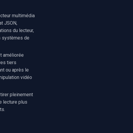
ecteur multimédia
mat JSON,
tions du lecteur,
es systèmes de
st améliorée
res tiers
ant ou après le
nipulation vidéo
tirer pleinement
e lecture plus
ts.