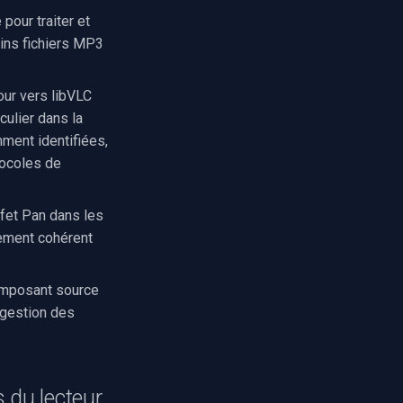
pour traiter et
ins fichiers MP3
our vers libVLC
culier dans la
ment identifiées,
tocoles de
fet Pan dans les
rtement cohérent
omposant source
a gestion des
 du lecteur