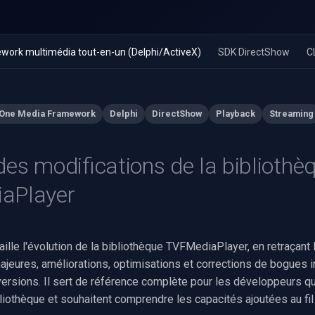
work multimédia tout-en-un (Delphi/ActiveX)
SDK DirectShow
C
-One Media Framework
Delphi
DirectShow
Playback
Streaming
des modifications de la bibliothè
aPlayer
lle l'évolution de la bibliothèque TVFMediaPlayer, en retraçant 
ajeures, améliorations, optimisations et corrections de bogues in
ersions. Il sert de référence complète pour les développeurs qu
liothèque et souhaitent comprendre les capacités ajoutées au fi