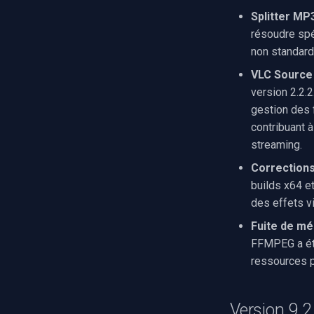
Splitter MP
résoudre spé
non standard
VLC Source F
version 2.2.2
gestion des 
contribuant à
streaming.
Corrections
builds x64 et
des effets vi
Fuite de m
FFMPEG a été 
ressources p
Version 9.2