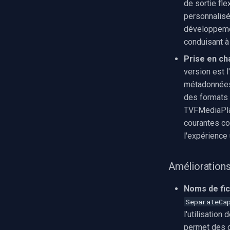
de sortie fl
Installation
personnalisé
C++ Builder
développemen
Delphi
conduisant à
Visual Basic 6
Visual Studio
Prise en ch
version est l
métadonnées 
des formats
TVFMediaPlay
courantes com
l'expérience 
Améliorations
Noms de fic
SeparateCa
l'utilisation
permet des c