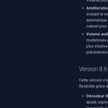
visuelle plu
Amélioratio
incluant la n
automatique 
manuel pour 
Volume audi
modernisée p
plus intuiti
précédentes
Version 8.6
Cette version s'e
flexibilité grâce 
Décodeur H2
ajouté, explo