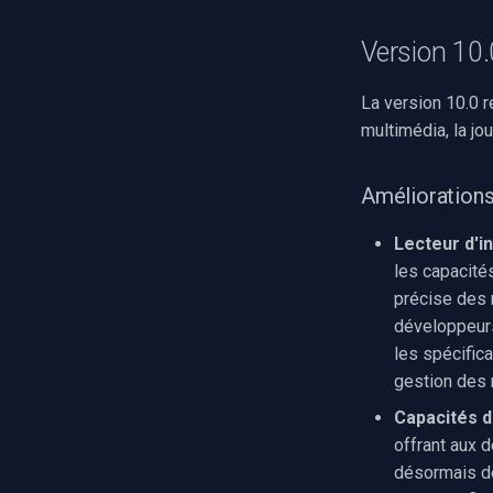
Capture audio (WAV)
Installation
Version 10.
Sortie audio
C++ Builder
Sortie personnalisée
Delphi
La version 10.0 r
Caméscope DV
Visual Basic 6
multimédia, la jou
Syntonisation radio FM/TV
Visual Studio
Réglages matériels
Améliorations
Capture MPEG-2
Diffusion réseau (WMV)
Lecteur d'i
Redimensionner/rogner
les capacités
Capture d'écran
précise des 
Sources vidéo/audio
développeurs
Capture vidéo (AVI)
les spécifica
gestion des 
Capture vidéo (DV)
Capture vidéo (WMV)
Capacités d
Crossbar d'entrée vidéo
offrant aux d
Moteur de rendu vidéo
désormais de