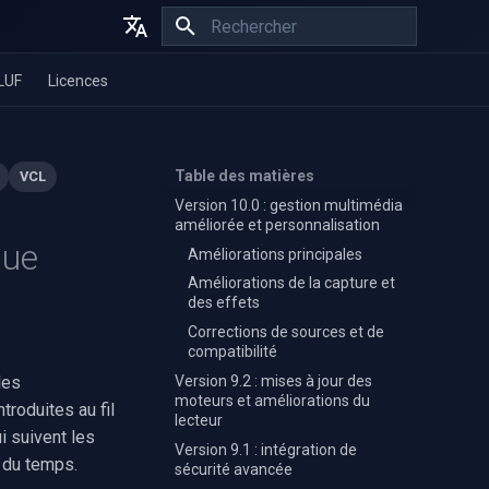
Initialisation de la recherche
English
LUF
Licences
Español
Français
Table des matières
VCL
Version 10.0 : gestion multimédia
améliorée et personnalisation
que
Améliorations principales
Améliorations de la capture et
des effets
Corrections de sources et de
compatibilité
Version 9.2 : mises à jour des
les
moteurs et améliorations du
troduites au fil
lecteur
i suivent les
Version 9.1 : intégration de
l du temps.
sécurité avancée