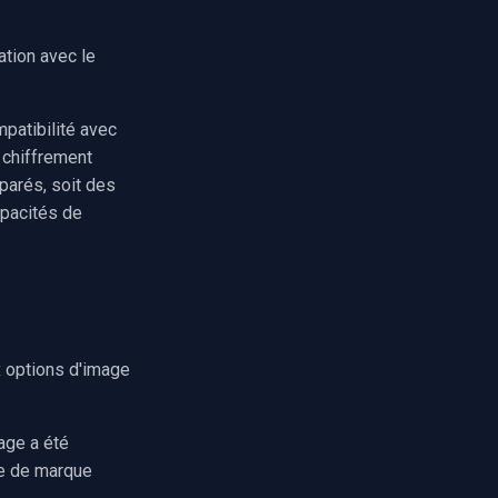
ation avec le
mpatibilité avec
 chiffrement
éparés, soit des
apacités de
x options d'image
age a été
ge de marque