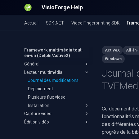
VisioForge Help
Accueil
SDK .NET
Video Fingerprinting SDK
Frame
Framework multimédia tout-
ActiveX
All-in
en-un (Delphi/ActiveX)
Windows
Général
Journal 
Lecteur multimédia
Installation 64 bits
Installation des ressources
Journal des modifications
TVFMedi
OTA
Déploiement
Plusieurs flux vidéo
Installation
Ce document détai
Capture vidéo
C++ Builder
fonctionnalités m
Édition vidéo
Journal des modifications
Delphi
des différentes v
Déploiement
Journal des modifications
Visual Basic 6
progrès de la bib
Capture audio (MP3)
Déploiement
Visual Studio