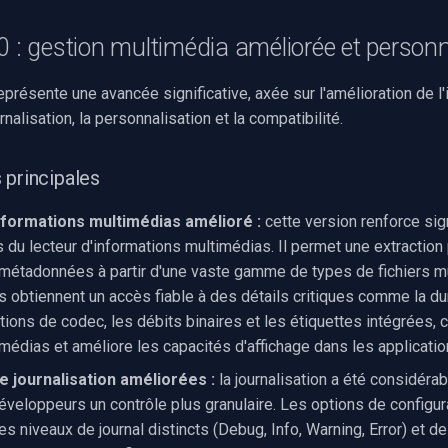
0 : gestion multimédia améliorée et personn
eprésente une avancée significative, axée sur l'amélioration de l
rnalisation, la personnalisation et la compatibilité.
 principales
nformations multimédias amélioré :
cette version renforce sig
 du lecteur d'informations multimédias. Il permet une extraction 
métadonnées à partir d'une vaste gamme de types de fichiers m
 obtiennent un accès fiable à des détails critiques comme la duré
tions de codec, les débits binaires et les étiquettes intégrées, c
médias et améliore les capacités d'affichage dans les applicatio
e journalisation améliorées :
la journalisation a été considérab
éveloppeurs un contrôle plus granulaire. Les options de configur
s niveaux de journal distincts (Debug, Info, Warning, Error) et d