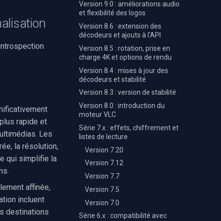
Version 9.0 : améliorations audio
et flexibilité des logos
alisation
Version 8.6 : extension des
décodeurs et ajouts à l'API
'introspection
Version 8.5 : rotation, prise en
charge 4K et options de rendu
Version 8.4 : mises à jour des
décodeurs et stabilité
Version 8.3 : version de stabilité
Version 8.0 : introduction du
nificativement
moteur VLC
plus rapide et
Série 7.x : effets, chiffrement et
ultimédias. Les
listes de lecture
e, la résolution,
Version 7.20
e qui simplifie la
Version 7.12
ns.
Version 7.7
lement affinée,
Version 7.5
ation incluent
Version 7.0
es destinations
Série 6.x : compatibilité avec