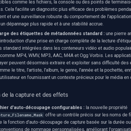
exibles comme les fichiers, la console ou des points de terminai
s. Cela facilite un diagnostic plus efficace des problèmes penda
t et une surveillance robuste du comportement de l'application
 un dépannage plus rapide et à une stabilité accrue.
arge des étiquettes de métadonnées standard :
une pierre a
'introduction d'une prise en charge complète de la lecture d'étiq
standard intégrées dans les conteneurs vidéo et audio populaire
 comme MP4, WMV, MP3, AAC, M4A et Ogg Vorbis. Les applicatio
er peuvent désormais extraire et exploiter sans difficulté des 
me le titre, l'artiste, l'album, le genre, l'année et la pochette, en
utilisateur en fournissant un contexte précieux pour le média en 
 de la capture et des effets
hier d'auto-découpage configurables :
la nouvelle propriété
offre un contrôle précis sur les noms de f
pture_Filename_Mask
 de la fonction d'auto-découpage de capture basée sur la durée ou l
onventions de nommage personnalisées, améliorant l'organisatio