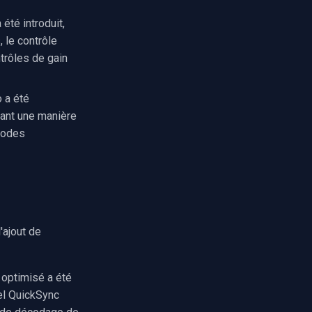
été introduit,
 le contrôle
trôles de gain
 a été
rant une manière
thodes
'ajout de
optimisé a été
tel QuickSync