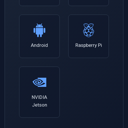
Imou
Wyze
Aqara
Android
Raspberry Pi
Verkada
Rhombus
Arlo
Eufy Security
NVIDIA
Jetson
Tenda
Mercusys