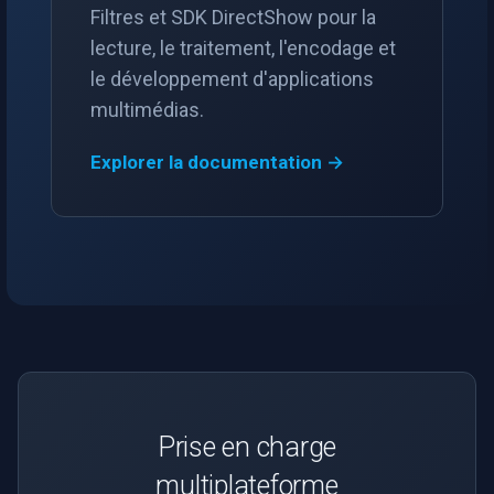
Speco Technologies
Filtres et SDK DirectShow pour la
lecture, le traitement, l'encodage et
EverFocus
le développement d'applications
multimédias.
ABUS
Explorer la documentation →
Basler
Mobotix
Avigilon
AVTech
LILIN
Prise en charge
Zavio
multiplateforme