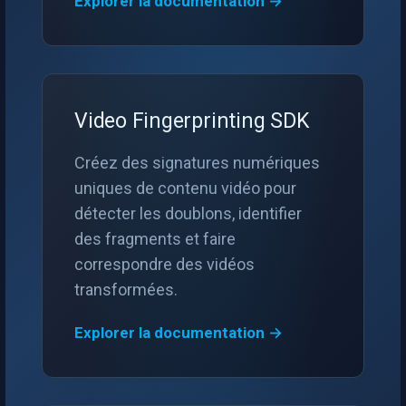
Explorer la documentation →
Serveur RTSP
Pelco
Capture vidéo (WMV)
c
h
Compositeur de vidéo en
Swann
Crossbar d'entrée vidéo
direct
e
GeoVision
Moteur de rendu vidéo
Video Fingerprinting SDK
Pont
ACTi
Installation
Créez des signatures numériques
ElevenLabs
uniques de contenu vidéo pour
Canon
détecter les doublons, identifier
Spécial
des fragments et faire
Cisco
correspondre des vidéos
Decklink
Grandstream
transformées.
NVIDIA
Explorer la documentation →
FLIR / Teledyne
AMA
Milesight
OpenCV