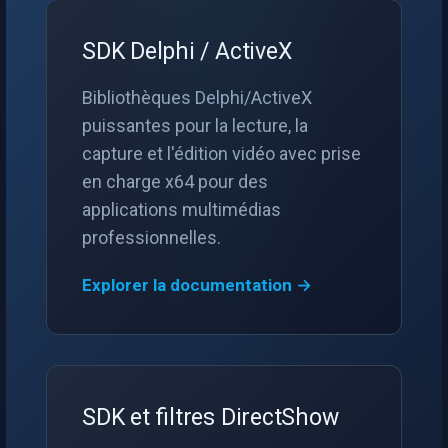
INSTAR
OpenGL
SDK Delphi / ActiveX
Zmodo
AWS
Bibliothèques Delphi/ActiveX
Arecont Vision
puissantes pour la lecture, la
Spécifique à Windows
capture et l'édition vidéo avec prise
JVC
en charge x64 pour des
Spécifique à Linux
applications multimédias
Toshiba
professionnelles.
Spécifique à Apple
LG
Explorer la documentation →
Linksys
LTS
Q-See
SDK et filtres DirectShow