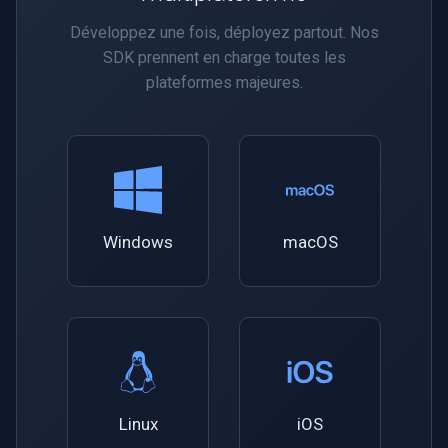
CP Plus
Développez une fois, déployez partout. Nos
Sanyo
SDK prennent en charge toutes les
plateformes majeures.
BrickCom
Edimax
Uniview (UNV)
Windows
macOS
Hanwha Vision
Tiandy
EZVIZ
Wisenet
Linux
iOS
Annke