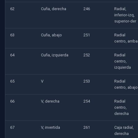
62
Cuña, derecha
246
Radial,
inferior-izq,
superior-der
63
Cuña, abajo
251
Radial
centro, arriba
64
Cuña, izquierda
252
Radial
centro,
izquierda
65
V
253
Radial
centro, abajo
66
V, derecha
254
Radial
centro,
derecha
67
V, invertida
261
Caja radial,
derecha