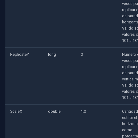
Speco Technologies
veces pa
replicar 
de barri
EverFocus
horizont
Válido s
ABUS
valores 
101 a 13
Basler
ReplicateY
long
0
Número 
veces pa
Mobotix
replicar 
de barri
Avigilon
verticalm
Válido s
valores 
AVTech
101 a 13
LILIN
ScaleX
double
1.0
Cantidad
estirar e
Zavio
horizont
como
porcenta