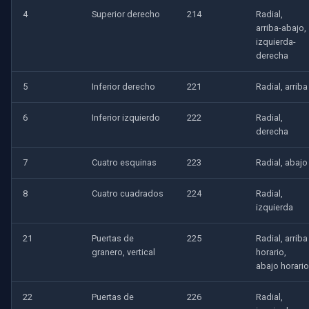
4
Superior derecho
214
Radial,
arriba-abajo,
izquierda-
derecha
5
Inferior derecho
221
Radial, arriba
6
Inferior izquierdo
222
Radial,
derecha
7
Cuatro esquinas
223
Radial, abajo
8
Cuatro cuadrados
224
Radial,
izquierda
21
Puertas de
225
Radial, arriba
granero, vertical
horario,
abajo horario
22
Puertas de
226
Radial,