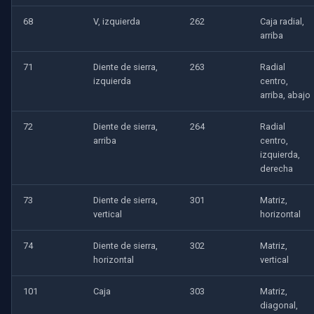
68
V, izquierda
262
Caja radial,
arriba
71
Diente de sierra,
263
Radial
izquierda
centro,
arriba, abajo
72
Diente de sierra,
264
Radial
arriba
centro,
izquierda,
derecha
73
Diente de sierra,
301
Matriz,
vertical
horizontal
74
Diente de sierra,
302
Matriz,
horizontal
vertical
101
Caja
303
Matriz,
diagonal,