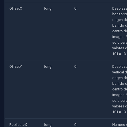
OpenGL
INSTAR
OffsetX
long
0
Desplaz
horizonta
AWS
Zmodo
origen d
barrido 
centro de
Específico de Windows
Arecont Vision
imagen. 
solo par
Específico de Linux
JVC
valores 
101 a 13
Específico de Apple
Toshiba
OffsetY
long
0
Desplaz
vertical d
LG
origen d
barrido 
Linksys
centro de
imagen. 
solo par
LTS
valores 
101 a 13
Q-See
ReplicateX
long
0
Número 