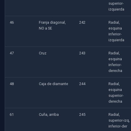
superior-
izquierda
46
Franja diagonal,
242
Radial,
NO a SE
esquina
inferior-
izquierda
47
Cruz
243
Radial,
esquina
inferior-
derecha
48
Caja de diamante
244
Radial,
esquina
superior-
derecha
61
Cuña, arriba
245
Radial,
superior-izq,
inferior-der