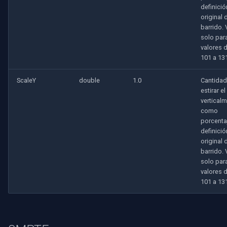
CP Plus
definició
original 
Sanyo
barrido. 
solo par
valores 
BrickCom
101 a 13
Edimax
ScaleY
double
1.0
Cantidad
estirar e
Uniview (UNV)
verticalm
como
porcenta
Hanwha Vision
definició
original 
Tiandy
barrido. 
solo par
valores 
EZVIZ
101 a 13
Wisenet
Annke