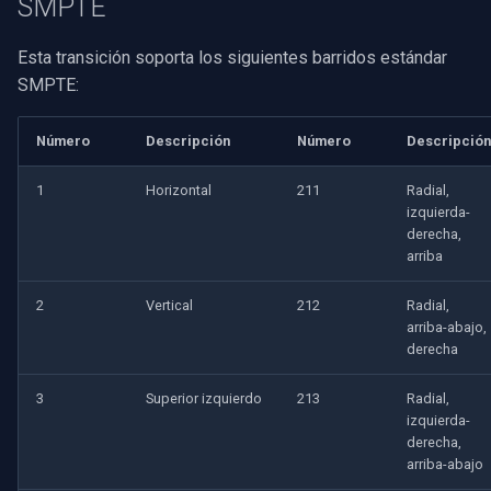
SMPTE
Imou
Esta transición soporta los siguientes barridos estándar
SMPTE:
Wyze
Número
Descripción
Número
Descripción
Aqara
1
Horizontal
211
Radial,
Verkada
izquierda-
derecha,
arriba
Rhombus
2
Vertical
212
Radial,
Arlo
arriba-abajo,
derecha
Eufy Security
3
Superior izquierdo
213
Radial,
izquierda-
Tenda
derecha,
arriba-abajo
Mercusys