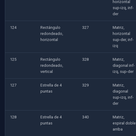
horizontal
sup-izq, inf-
der
124
Rectángulo
327
Matriz,
redondeado,
horizontal
horizontal
sup-der, inf-
izq
125
Rectángulo
328
Matriz,
redondeado,
diagonal inf-
vertical
izq, sup-der
127
Estrella de 4
329
Matriz,
puntas
diagonal
sup-izq, inf-
der
128
Estrella de 4
340
Matriz,
puntas
espiral doble
arriba