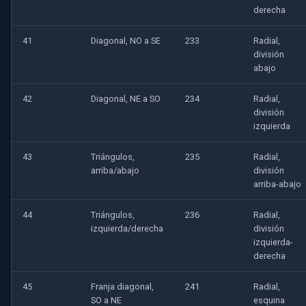
derecha
41
Diagonal, NO a SE
233
Radial,
división
abajo
42
Diagonal, NE a SO
234
Radial,
división
izquierda
43
Triángulos,
235
Radial,
arriba/abajo
división
arriba-abajo
44
Triángulos,
236
Radial,
izquierda/derecha
división
izquierda-
derecha
45
Franja diagonal,
241
Radial,
SO a NE
esquina