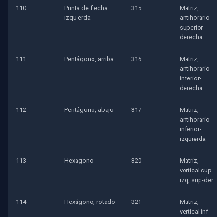
110
Punta de flecha,
315
Matriz,
izquierda
antihorario
superior-
derecha
111
Pentágono, arriba
316
Matriz,
antihorario
inferior-
derecha
112
Pentágono, abajo
317
Matriz,
antihorario
inferior-
izquierda
113
Hexágono
320
Matriz,
vertical sup-
izq, sup-der
114
Hexágono, rotado
321
Matriz,
vertical inf-