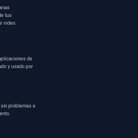
arias
de tus
e video.
aplicaciones de
tado y usado por
n sin problemas a
ento.