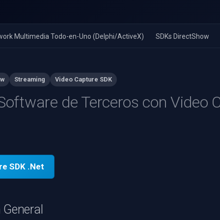
ork Multimedia Todo-en-Uno (Delphi/ActiveX)
SDKs DirectShow
ow
Streaming
Video Capture SDK
 Software de Terceros con Video 
re SDK .Net
 General