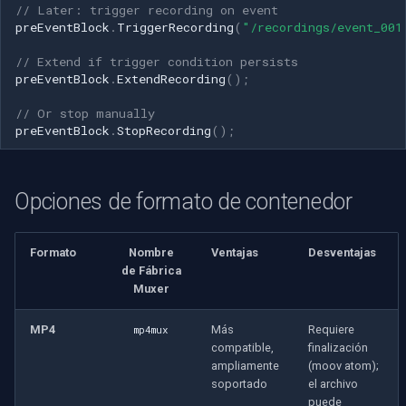
// Later: trigger recording on event
preEventBlock
.
TriggerRecording
(
"/recordings/event_001
// Extend if trigger condition persists
preEventBlock
.
ExtendRecording
();
// Or stop manually
preEventBlock
.
StopRecording
();
Opciones de formato de contenedor
Formato
Nombre
Ventajas
Desventajas
de Fábrica
Muxer
MP4
Más
Requiere
mp4mux
compatible,
finalización
ampliamente
(moov atom);
soportado
el archivo
puede