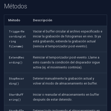
Métodos
Método
Descripción
Vaciar el buffer circular al archivo especificado e
TriggerRe
iniciar la grabación de fotogramas en vivo. Si ya
cording(st
está grabando, extiende la grabación actual
ring
(reinicia el temporizador post-evento).
filename)
Reiniciar el temporizador post-evento. Llame a
ExtendRec
esto cuando la condición del disparador sigue
ording()
activa (ej. el movimiento continúa).
Detener manualmente la grabación actual y
StopRecor
volver al modo de almacenamiento en buffer.
ding()
Iniciar o reanudar el almacenamiento en buffer
StartBuff
después de estar detenido.
ering()
Detener todo incluyendo el almacenamiento en
StopBuffe