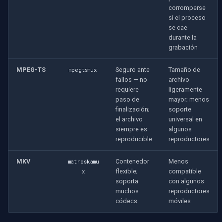
corromperse
si el proceso
se cae
durante la
grabación
MPEG-TS
Seguro ante
Tamaño de
mpegtsmux
fallos — no
archivo
requiere
ligeramente
paso de
mayor; menos
finalización;
soporte
el archivo
universal en
siempre es
algunos
reproducible
reproductores
MKV
Contenedor
Menos
matroskamu
flexible;
compatible
x
soporta
con algunos
muchos
reproductores
códecs
móviles