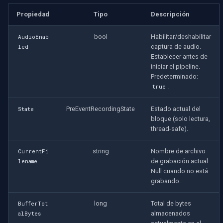
Propiedad
Tipo
Descripción
Imou
bool
Habilitar/deshabilitar
AudioEnab
Wyze
captura de audio.
led
Establecer antes de
iniciar el pipeline.
Aqara
Predeterminado:
.
true
Verkada
PreEventRecordingState
Estado actual del
State
Rhombus
bloque (solo lectura,
thread-safe).
Arlo
string
Nombre de archivo
CurrentFi
de grabación actual.
lename
Eufy Security
Null cuando no está
grabando.
Tenda
long
Total de bytes
BufferTot
almacenados
alBytes
Mercusys