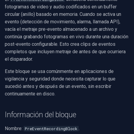
Reproductor Android
Procesamiento
SDK .NET
Búsqueda Semántica de
multimedia
USB3 Vision/GigE/GenICa
d
fotogramas de video y audio codificados en un buffer
Captura ONVIF
Dibujar Video en PictureBo
Vídeo
Salida de Múltiples Fuente
Fuentes de Video
El pipeline de muestra
Ubiquiti
Filtros de Fuente FFmpeg
MXF
WMV
WMA
Vista Previa de Cámara IP
Sintonización de Radio
circular (anillo) basado en memoria. Cuando se activa un
o
Efectos de Audio
SDK C++
Ver una cámara RTSP
FM/TV
evento (detección de movimiento, alarma, llamada API),
RTSP Stream Viewer
Excluir Filtros
Reconocimiento Facial
Imagen en Imagen
Guías
Código de muestra
Foscam
GIF
YouTube
Speex
Cámara IP a MP4
b
vacía el metraje pre-evento almacenado a un archivo y
IA
Grabar una webcam
Ajustes de Hardware
continúa grabando fotogramas en vivo durante una duración
ú
Guardar Stream RTSP Original
Imagen en Fotograma de
Reconocimiento de
Varios Segmentos
Tutoriales de Video
Opciones de formato de
TP-Link
Personalizado
Facebook
Superposición de Texto
post-evento configurable. Esto crea clips de eventos
Video
Matrículas
Unity
contenedor
Editar y renderizar
Captura MPEG-2
s
completos que incluyen metraje de antes de que ocurriera
Grabación UDP MPEG-TS
Video de Transición
Visión por Computadora
Vivotek
FFmpeg EXE
AWS S3
q
el disparador.
Uso de Rueda del Ratón
Ocultación de PII
Uso del Servidor MCP
Plataformas
Matriz de plataformas
Transmisión en Red (WMV)
MPEG-TS Analysis vs
Consola de Imágenes de
Software de Terceros
Panasonic / i-PRO
Adobe Flash
u
Este bloque se usa comúnmente en aplicaciones de
ffprobe
Múltiples Pantallas WPF
Auto-Reencuadre
Video
Muestras de Código
Solución de problemas
Redimensionar/Recortar
vigilancia y seguridad donde necesita capturar lo que
e
Detección de Movimiento
Sony
Transmisión Fluida IIS
sucedió antes y después de un evento, sin escribir
MPEG-TS Stream Validation
Uso de OnVideoFrameBit
Eliminación de Fondo
Volumen por Pista
Envío de Registros
Captura de Pantalla
d
continuamente en disco.
Implementación
Lorex
a
KLV Metadata (MISB)
Leer Información de Archiv
Inferencia ONNX Genérica
Fuentes de Video/Audio
MAUI
D-Link
Información del bloque
Multi-Camera RTSP Grid
Seleccionar Renderizador 
Voz a Texto
Captura de Video (AVI)
Video WinForms
Honeywell
Nombre:
.
PreEventRecordingBlock
Pre-Event Recording
Diarización de hablantes
Captura de Video (DV)