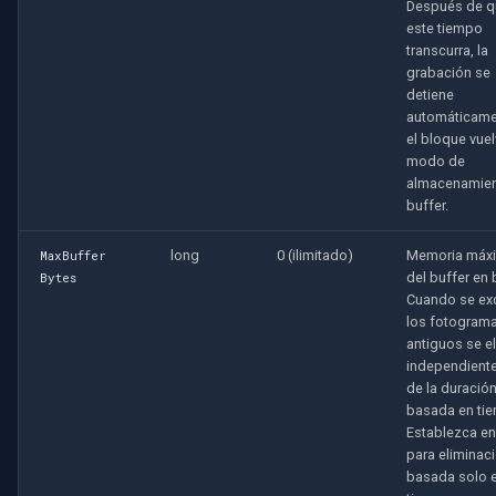
Después de q
Speco Technologies
este tiempo
transcurra, la
EverFocus
grabación se
detiene
ABUS
automáticame
el bloque vuel
modo de
Basler
almacenamien
buffer.
Mobotix
long
0 (ilimitado)
Memoria máx
MaxBuffer
del buffer en 
Bytes
Avigilon
Cuando se ex
los fotogram
AVTech
antiguos se e
independient
LILIN
de la duració
basada en ti
Establezca en
Zavio
para eliminac
basada solo 