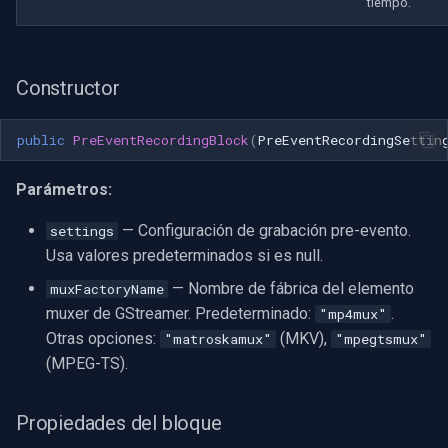
CP Plus
tiempo.
Sanyo
Constructor
BrickCom
public
PreEventRecordingBlock
(
PreEventRecordingSettin
Edimax
Parámetros:
Uniview (UNV)
— Configuración de grabación pre-evento.
settings
Hanwha Vision
Usa valores predeterminados si es null.
— Nombre de fábrica del elemento
muxFactoryName
Tiandy
muxer de GStreamer. Predeterminado:
.
"mp4mux"
Otras opciones:
(MKV),
"matroskamux"
"mpegtsmux"
EZVIZ
(MPEG-TS).
Wisenet
Propiedades del bloque
Annke