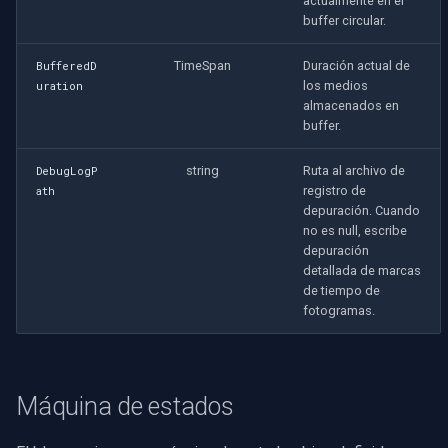
actualmente en el
buffer circular.
TimeSpan
Duración actual de
BufferedD
los medios
uration
almacenados en
buffer.
string
Ruta al archivo de
DebugLogP
registro de
ath
depuración. Cuando
no es null, escribe
depuración
detallada de marcas
de tiempo de
fotogramas.
Máquina de estados