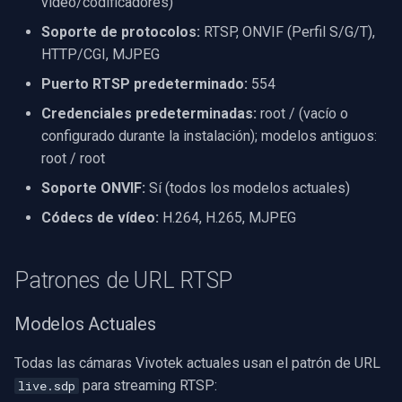
vídeo/codificadores)
Texto en Fotograma de Vi
Preguntas Frecuentes
Servidor RTSP
Soporte de protocolos:
RTSP, ONVIF (Perfil S/G/T),
Detección de eventos de
Captura de Video (WMV)
HTTP/CGI, MJPEG
Desinstalar Filtro DirectS
Recursos Relacionados
audio
Compositor de Video en Vivo
Puerto RTSP predeterminado:
554
Crossbar de Entrada de Vi
VideoView Establecer
Motores X
Puente
Credenciales predeterminadas:
root / (vacío o
Imagen Personalizada
Renderizador de Video
configurado durante la instalación); modelos antiguos:
ElevenLabs
root / root
Medidores VU
Instalación
Soporte ONVIF:
Sí (todos los modelos actuales)
Especial
Zoom en Fotograma de Vi
Códecs de vídeo:
H.264, H.265, MJPEG
Decklink
Zoom Video Múltiples
Patrones de URL RTSP
Renderizadores
NVIDIA
Modelos Actuales
AMA
Todas las cámaras Vivotek actuales usan el patrón de URL
OpenCV
para streaming RTSP:
live.sdp