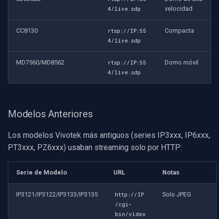
velocidad
4/live.sdp
CC8130
Compacta
rtsp://IP:55
4/live.sdp
MD7560/MD8562
Domo móvil
rtsp://IP:55
4/live.sdp
Modelos Anteriores
Los modelos Vivotek más antiguos (series IP3xxx, IP6xxx,
PT3xxx, PZ6xxx) usaban streaming solo por HTTP:
Serie de Modelo
URL
Notas
IP3121/IP3122/IP3133/IP3135
Solo JPEG
http://IP
/cgi-
bin/video