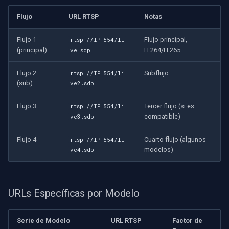
OpenGL
Flujo
URL RTSP
Notas
AWS
Flujo 1
Flujo principal,
rtsp://IP:554/li
(principal)
H.264/H.265
ve.sdp
Específico de Windows
Flujo 2
Subflujo
rtsp://IP:554/li
Específico de Linux
(sub)
ve2.sdp
Flujo 3
Tercer flujo (si es
rtsp://IP:554/li
Específico de Apple
compatible)
ve3.sdp
Flujo 4
Cuarto flujo (algunos
rtsp://IP:554/li
modelos)
ve4.sdp
URLs Específicas por Modelo
Serie de Modelo
URL RTSP
Factor de