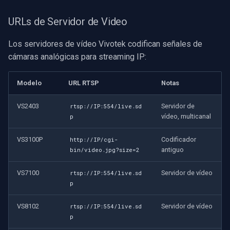
URLs de Servidor de Video
Los servidores de vídeo Vivotek codifican señales de
cámaras analógicas para streaming IP:
Modelo
URL RTSP
Notas
VS2403
Servidor de
rtsp://IP:554/live.sd
vídeo, multicanal
p
VS3100P
Codificador
http://IP/cgi-
antiguo
bin/video.jpg?size=2
VS7100
Servidor de vídeo
rtsp://IP:554/live.sd
p
VS8102
Servidor de vídeo
rtsp://IP:554/live.sd
p