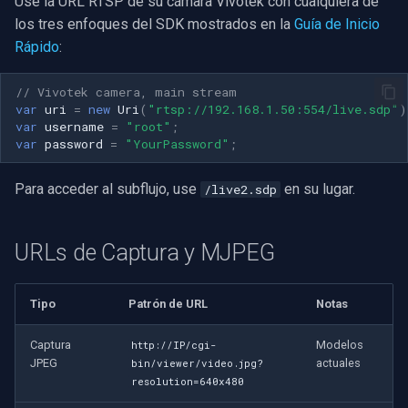
Use la URL RTSP de su cámara Vivotek con cualquiera de
los tres enfoques del SDK mostrados en la
Guía de Inicio
Rápido
:
// Vivotek camera, main stream
var
uri
=
new
Uri
(
"rtsp://192.168.1.50:554/live.sdp"
)
var
username
=
"root"
;
var
password
=
"YourPassword"
;
Para acceder al subflujo, use
en su lugar.
/live2.sdp
URLs de Captura y MJPEG
Tipo
Patrón de URL
Notas
Captura
Modelos
http://IP/cgi-
JPEG
actuales
bin/viewer/video.jpg?
resolution=640x480