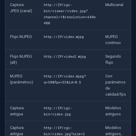
Captura
Multicanal
http://IP/cgi-
JPEG (canal)
bin/viewer/video.jpg?
channel=1&resolution=640x
480
Flujo MJPEG
MJPEG
http://IP/video.mjpg
continuo
Flujo MJPEG
Segundo
http://IP/video2.mjpg
(alt)
flujo
MJPEG
Con
http://IP/video.mjpg?
(parámetros)
parámetros
q=30&fps=33&id=0.5
de
calidad/fps
Captura
Modelos
http://IP/cgi-
antigua
antiguos
bin/video.jpg
Captura
Modelos
http://IP/cgi-
antigua
antiguos,
bin/video.jpg?size=2