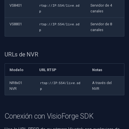
VS8401
Servidor de 4
rtsp://IP:554/live.sd
canales
p
VS8801
Servidor de 8
rtsp://IP:554/live.sd
canales
p
URLs de NVR
Modelo
URL RTSP
Notas
NR8x01
A través del
rtsp://IP:554/live.sd
NVR
NVR
p
Conexión con VisioForge SDK