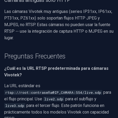
Cámaras antiguas solo HTTP
Las cámaras Vivotek muy antiguas (series IP31xx, IP61xx,
PT31xx, PZ61xx) solo soportan flujos HTTP JPEG y
MJPEG, no RTSP. Estas cámaras no pueden usar la fuente
RTSP -- use la integración de captura HTTP o MJPEG en su
lugar.
Preguntas Frecuentes
¿Cuál es la URL RTSP predeterminada para cámaras
Vivotek?
La URL estándar es
para
rtsp://root:contraseña@IP_CAMARA:554/live.sdp
el flujo principal. Use
para el subflujo y
live2.sdp
para el tercer flujo. Este patrón funciona en
live3.sdp
prácticamente todos los modelos Vivotek con capacidad