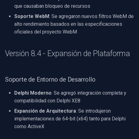
OpenGL
INSTAR
que causaban bloqueo de recursos
Versión 6.0 - Vista Previa de
Soporte WebM
: Se agregaron nuevos filtros WebM de
Windows 8
AWS
Zmodo
alto rendimiento basados en las especificaciones
oficiales del proyecto WebM
Expansión de Plataforma
Específico de Windows
Arecont Vision
Versión 3.4 - Versión de
Específico de Linux
JVC
Versión 8.4 - Expansión de Plataforma
Mantenimiento
Específico de Apple
Toshiba
Mejoras de Estabilidad
Soporte de Entorno de Desarrollo
LG
Versión 3.3 - Soporte para
Delphi Moderno
: Se agregó integración completa y
Delphi XE2
Linksys
compatibilidad con Delphi XE8
Herramientas de
Expansión de Arquitectura
: Se introdujeron
LTS
Desarrollador
implementaciones de 64-bit (x64) tanto para Delphi
como ActiveX
Q-See
Versión 3.2 - Efectos y