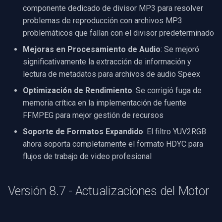
Adiciones
SDK .NET
Procesamiento
d
componente dedicado de divisor MP3 para resolver
Video Edit SDK
Sintonización de Radio
Filtros de Fuente FFmpeg
Fuentes de Video
Procesamiento de Audio
Ubiquiti
problemas de reproducción con archivos MP3
o
Versión 8.4 - Expansión de
SDK C++
FM/TV
Efectos de Audio
problemáticos que fallan con el divisor predeterminado
Plataforma
Video Edit SDK FFmpeg
Guías
Codificadores de Video
Foscam
b
Mejoras en Procesamiento de Audio
: Se mejoró
Ajustes de Hardware
IA
ú
significativamente la extracción de información y
Soporte de Entorno de
Implementación
Tutoriales de Video
Decodificadores de Video
TP-Link
lectura de metadatos para archivos de audio Speex
Desarrollo
Captura MPEG-2
Unity
s
Requisitos del Sistema
Visión por Computadora
Codificadores de Audio
Vivotek
Optimización de Rendimiento
: Se corrigió fuga de
q
Versión 8.3.1 - Actualización
Transmisión en Red (WMV)
Uso del Servidor MCP
memoria crítica en la implementación de fuente
de Compatibilidad
Matriz de Plataformas
Software de Terceros
Visualizadores de Audio
Panasonic / i-PRO
u
FFMPEG para mejor gestión de recursos
Redimensionar/Recortar
Muestras de Código
Soporte de Formatos Expandido
: El filtro YUV2RGB
e
Herramientas de Desarrollo
Migration from v15
Detección de Movimiento
Destinos
Sony
ahora soporta completamente el formato HDYC para
Captura de Pantalla
Envío de Registros
d
flujos de trabajo de video profesional
Versión 8.3 - Versión de
Historial de Cambios
Implementación
Salidas
Lorex
a
Rendimiento
Fuentes de Video/Audio
Guías de Marcas de
MAUI
Analizadores
D-Link
Versión 8.7 - Actualizaciones del Motor
Mejoras Principales
Cámaras
Captura de Video (AVI)
Demultiplexores
Honeywell
Versión 8.0 - Actualización
Captura de Video (DV)