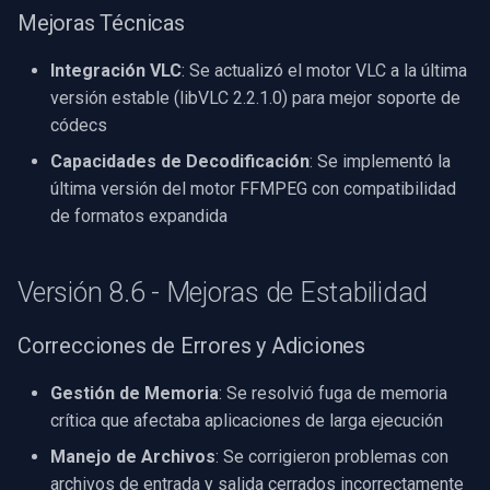
Mejoras Técnicas
Mayor del Motor
Servidor RTSP
Pelco
Captura de Video (WMV)
Integración VLC
: Se actualizó el motor VLC a la última
Características Clave
Compositor de Video en Vi
Swann
versión estable (libVLC 2.2.1.0) para mejor soporte de
Crossbar de Entrada de Video
códecs
Versión 7.15 - Características
Puente
GeoVision
de Seguridad
Renderizador de Video
Capacidades de Decodificación
: Se implementó la
ElevenLabs
ACTi
última versión del motor FFMPEG con compatibilidad
Protección de Medios
Instalación
de formatos expandida
Especial
Canon
Versión 7.2 - Efectos y
Versión 8.6 - Mejoras de Estabilidad
Rendimiento
Decklink
Cisco
Mejoras Visuales
Correcciones de Errores y Adiciones
NVIDIA
Grandstream
Gestión de Memoria
: Se resolvió fuga de memoria
Versión 7.0 - Windows 8 y
AMA
FLIR / Teledyne
crítica que afectaba aplicaciones de larga ejecución
FFMPEG
OpenCV
Milesight
Manejo de Archivos
: Se corrigieron problemas con
Soporte de Plataforma
archivos de entrada y salida cerrados incorrectamente