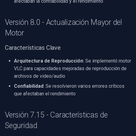
CP Plus
afectaban la confiabilidad y el rendimiento
Versión 2.1 - Efectos
Iniciales
Sanyo
Versión 8.0 - Actualización Mayor del
Primeras Implementaciones
BrickCom
Motor
Edimax
Características Clave
Uniview (UNV)
Arquitectura de Reproducción
: Se implementó motor
VLC para capacidades mejoradas de reproducción de
Hanwha Vision
archivos de video/audio
Confiabilidad
: Se resolvieron varios errores críticos
Tiandy
que afectaban el rendimiento
EZVIZ
Versión 7.15 - Características de
Wisenet
Seguridad
Annke