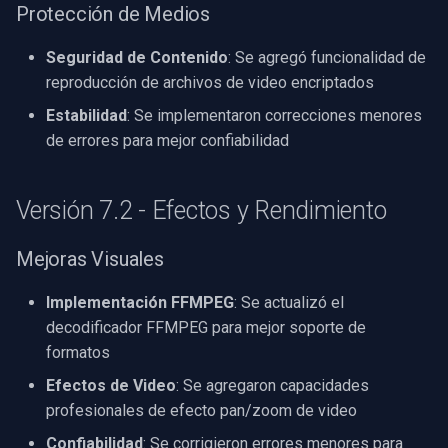
Protección de Medios
Imou
Seguridad de Contenido
: Se agregó funcionalidad de
reproducción de archivos de video encriptados
Wyze
Estabilidad
: Se implementaron correcciones menores
de errores para mejor confiabilidad
Aqara
Verkada
Versión 7.2 - Efectos y Rendimiento
Rhombus
Mejoras Visuales
Arlo
Implementación FFMPEG
: Se actualizó el
decodificador FFMPEG para mejor soporte de
Eufy Security
formatos
Efectos de Video
: Se agregaron capacidades
Tenda
profesionales de efecto pan/zoom de video
Mercusys
Confiabilidad
: Se corrigieron errores menores para