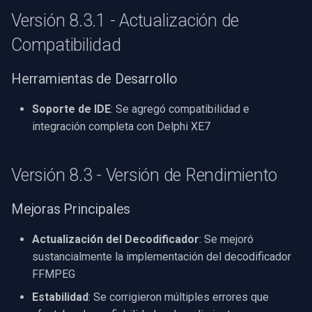
Demos
Speco Technologies
Versión 8.3.1 - Actualización de
Capacidades Mejoradas
EverFocus
Compatibilidad
Versión 3.1 - Actualización de
ABUS
Herramientas de Desarrollo
Efectos
Soporte de IDE
: Se agregó compatibilidad e
Basler
Procesamiento Visual
integración completa con Delphi XE7
Mobotix
Versión 3.0 - Expansión de
Características
Versión 8.3 - Versión de Rendimiento
Avigilon
Mejoras Mayores
Mejoras Principales
AVTech
Versión 2.2 - Actualización de
Actualización del Decodificador
: Se mejoró
LILIN
Efectos
sustancialmente la implementación del decodificador
FFMPEG
Zavio
Procesamiento Visual
Estabilidad
: Se corrigieron múltiples errores que