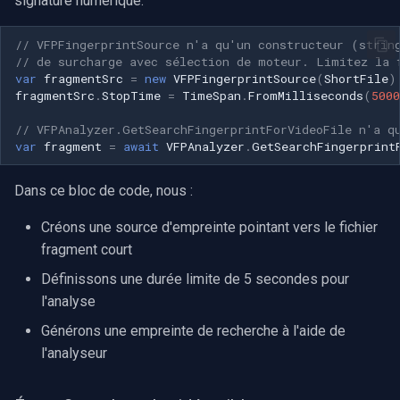
signature numérique.
Serveur RTSP
Pelco
Capture vidéo (WMV)
c
// VFPFingerprintSource n'a qu'un constructeur (strin
// de surcharge avec sélection de moteur. Limitez la 
h
Compositeur de vidéo en
Swann
Crossbar d'entrée vidéo
var
fragmentSrc
=
new
VFPFingerprintSource
(
ShortFile
)
direct
fragmentSrc
.
StopTime
=
TimeSpan
.
FromMilliseconds
(
5000
e
GeoVision
Moteur de rendu vidéo
// VFPAnalyzer.GetSearchFingerprintForVideoFile n'a q
Pont
var
fragment
=
await
VFPAnalyzer
.
GetSearchFingerprint
ACTi
Installation
ElevenLabs
Dans ce bloc de code, nous :
Canon
Spécial
Créons une source d'empreinte pointant vers le fichier
Cisco
fragment court
Decklink
Définissons une durée limite de 5 secondes pour
Grandstream
l'analyse
NVIDIA
FLIR / Teledyne
Générons une empreinte de recherche à l'aide de
AMA
l'analyseur
Milesight
OpenCV