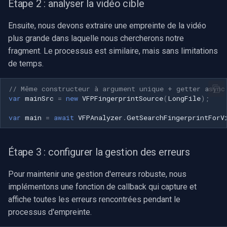
Étape 2 : analyser la vidéo cible
INSTAR
OpenGL
Ensuite, nous devons extraire une empreinte de la vidéo
Zmodo
plus grande dans laquelle nous chercherons notre
AWS
fragment. Le processus est similaire, mais sans limitations
Arecont Vision
de temps.
Spécifique à Windows
JVC
// Même constructeur à argument unique + getter async
Spécifique à Linux
var
mainSrc
=
new
VFPFingerprintSource
(
LongFile
);
Toshiba
var
main
=
await
VFPAnalyzer
.
GetSearchFingerprintForV
Spécifique à Apple
LG
Étape 3 : configurer la gestion des erreurs
Linksys
Pour maintenir une gestion d'erreurs robuste, nous
LTS
implémentons une fonction de callback qui capture et
affiche toutes les erreurs rencontrées pendant le
Q-See
processus d'empreinte.