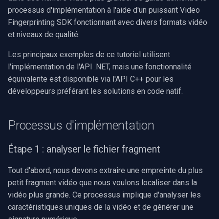
Étape 4 : effectuer
i
processus d'implémentation à l'aide d'un puissant Video
l'opération de recherche
Video Edit SDK
Filtres source FFmpeg
Effets audio
Sources vidéo
Traitement audio
Ubiquiti
Syntonisation radio FM/TV
Fingerprinting SDK fonctionnant avec divers formats vidéo
o
et niveaux de qualité.
Considérations de
Video Edit SDK FFmpeg
IA
Guides
Encodeurs vidéo
Foscam
Réglages matériels
n
performance
Les principaux exemples de ce tutoriel utilisent
d
Déploiement
Unity
Tutoriels vidéo
Décodeurs vidéo
TP-Link
Capture MPEG-2
l'implémentation de l'API .NET, mais une fonctionnalité
Ressources supplémentaires
e
équivalente est disponible via l'API C++ pour les
Configuration requise
Utilisation du serveur MCP
Vision par ordinateur
Encodeurs audio
Vivotek
Diffusion réseau (WMV)
développeurs préférant les solutions en code natif.
l
Matrice des plateformes
Extraits de code
Logiciels tiers
Visualiseurs audio
Panasonic / i-PRO
Redimensionner/rogner
a
Processus d'implémentation
r
Migration from v15
Envoi des journaux
Détection de mouvement
Puits
Sony
Capture d'écran
Étape 1 : analyser le fichier fragment
e
Journal des modifications
Déploiement
Sorties
Lorex
Sources vidéo/audio
c
Tout d'abord, nous devons extraire une empreinte du plus
Guides des marques de
petit fragment vidéo que nous voulons localiser dans la
MAUI
Analyseurs
D-Link
Capture vidéo (AVI)
h
caméras
vidéo plus grande. Ce processus implique d'analyser les
e
Démultiplexeurs
Honeywell
Capture vidéo (DV)
caractéristiques uniques de la vidéo et de générer une
r