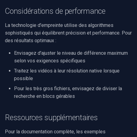
Considérations de performance
Imou
La technologie d'empreinte utilise des algorithmes
Wyze
sophistiqués qui équilibrent précision et performance. Pour
des résultats optimaux :
Aqara
Envisagez d'ajuster le niveau de différence maximum
Verkada
selon vos exigences spécifiques
Traitez les vidéos à leur résolution native lorsque
Rhombus
possible
Pour les très gros fichiers, envisagez de diviser la
Arlo
recherche en blocs gérables
Eufy Security
Ressources supplémentaires
Tenda
Pour la documentation complète, les exemples
Mercusys