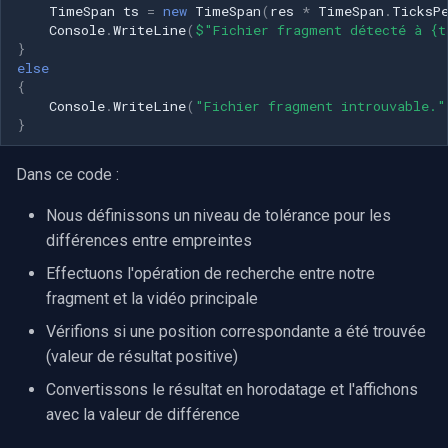
CP Plus
TimeSpan
ts
=
new
TimeSpan
(
res
*
TimeSpan
.
TicksP
Console
.
WriteLine
(
$"Fichier fragment détecté à {t
}
Sanyo
else
{
BrickCom
Console
.
WriteLine
(
"Fichier fragment introuvable."
}
Edimax
Dans ce code :
Uniview (UNV)
Nous définissons un niveau de tolérance pour les
différences entre empreintes
Hanwha Vision
Effectuons l'opération de recherche entre notre
Tiandy
fragment et la vidéo principale
Vérifions si une position correspondante a été trouvée
EZVIZ
(valeur de résultat positive)
Convertissons le résultat en horodatage et l'affichons
Wisenet
avec la valeur de différence
Annke