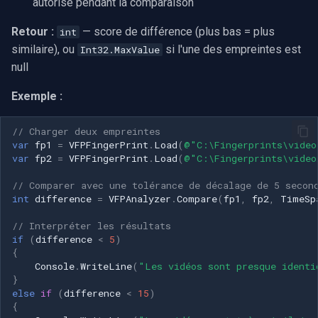
autorisé pendant la comparaison
Retour :
— score de différence (plus bas = plus
int
similaire), ou
si l'une des empreintes est
Int32.MaxValue
null
Exemple :
// Charger deux empreintes
var
fp1
=
VFPFingerPrint
.
Load
(
@"C:\Fingerprints\video
var
fp2
=
VFPFingerPrint
.
Load
(
@"C:\Fingerprints\video
// Comparer avec une tolérance de décalage de 5 secon
int
difference
=
VFPAnalyzer
.
Compare
(
fp1
,
fp2
,
TimeSp
// Interpréter les résultats
if
(
difference
<
5
)
{
Console
.
WriteLine
(
"Les vidéos sont presque identi
}
else
if
(
difference
<
15
)
{