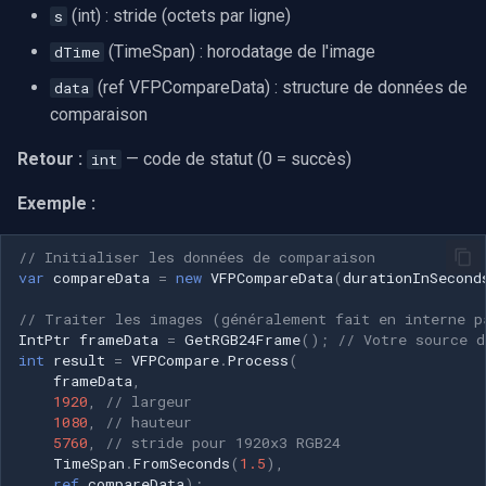
(int) : stride (octets par ligne)
s
(TimeSpan) : horodatage de l'image
dTime
(ref VFPCompareData) : structure de données de
data
comparaison
Retour :
— code de statut (0 = succès)
int
Exemple :
// Initialiser les données de comparaison
var
compareData
=
new
VFPCompareData
(
durationInSecond
// Traiter les images (généralement fait en interne p
IntPtr
frameData
=
GetRGB24Frame
();
// Votre source d
int
result
=
VFPCompare
.
Process
(
frameData
,
1920
,
// largeur
1080
,
// hauteur
5760
,
// stride pour 1920x3 RGB24
TimeSpan
.
FromSeconds
(
1.5
),
ref
compareData
);