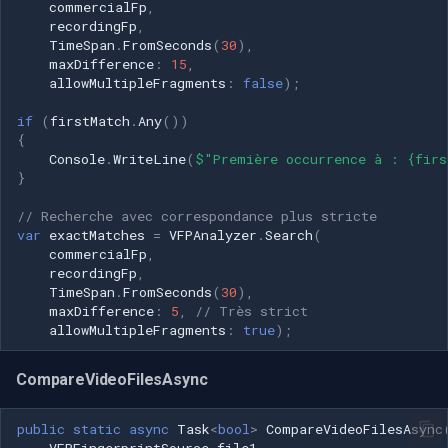
commercialFp
,
recordingFp
,
TimeSpan
.
FromSeconds
(
30
),
maxDifference
:
15
,
allowMultipleFragments
:
false
);
if
(
firstMatch
.
Any
())
{
Console
.
WriteLine
(
$"Première occurrence à : {firs
}
// Recherche avec correspondance plus stricte
var
exactMatches
=
VFPAnalyzer
.
Search
(
commercialFp
,
recordingFp
,
TimeSpan
.
FromSeconds
(
30
),
maxDifference
:
5
,
// Très strict
allowMultipleFragments
:
true
);
CompareVideoFilesAsync
public
static
async
Task
<
bool
>
CompareVideoFilesAsync
VFPFingerprintSource
file1
,