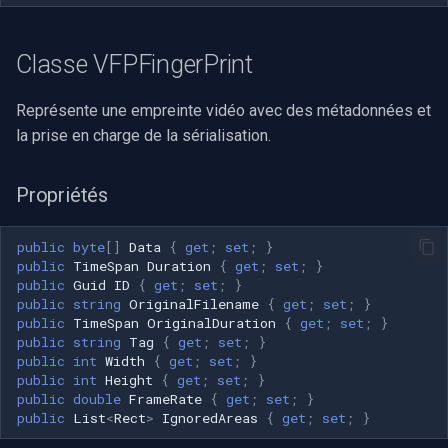
Classe VFPFingerPrint
Représente une empreinte vidéo avec des métadonnées et
la prise en charge de la sérialisation.
Propriétés
public
byte
[]
Data
{
get
;
set
;
}
public
TimeSpan
Duration
{
get
;
set
;
}
public
Guid
ID
{
get
;
set
;
}
public
string
OriginalFilename
{
get
;
set
;
}
public
TimeSpan
OriginalDuration
{
get
;
set
;
}
public
string
Tag
{
get
;
set
;
}
public
int
Width
{
get
;
set
;
}
public
int
Height
{
get
;
set
;
}
public
double
FrameRate
{
get
;
set
;
}
public
List
<
Rect
>
IgnoredAreas
{
get
;
set
;
}