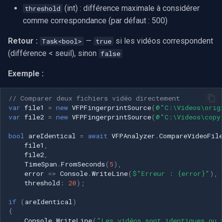
(int) : différence maximale à considérer
threshold
comme correspondance (par défaut : 500)
Retour :
—
si les vidéos correspondent
Task<bool>
true
(différence < seuil), sinon
false
Exemple :
// Comparer deux fichiers vidéo directement
var
file1
=
new
VFPFingerprintSource
(
@"C:\Videos\orig
var
file2
=
new
VFPFingerprintSource
(
@"C:\Videos\copy
bool
areIdentical
=
await
VFPAnalyzer
.
CompareVideoFil
file1
,
file2
,
TimeSpan
.
FromSeconds
(
5
),
error
=>
Console
.
WriteLine
(
$"Erreur : {error}"
),
threshold
:
20
);
if
(
areIdentical
)
{
Console
.
WriteLine
(
"Les vidéos sont identiques ou 