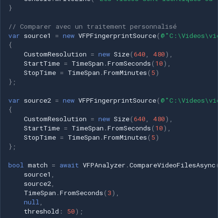
}
// Comparer avec un traitement personnalisé
var
source1
=
new
VFPFingerprintSource
(
@"C:\Videos\vi
{
CustomResolution
=
new
Size
(
640
,
480
),
StartTime
=
TimeSpan
.
FromSeconds
(
10
),
StopTime
=
TimeSpan
.
FromMinutes
(
5
)
};
var
source2
=
new
VFPFingerprintSource
(
@"C:\Videos\vi
{
CustomResolution
=
new
Size
(
640
,
480
),
StartTime
=
TimeSpan
.
FromSeconds
(
10
),
StopTime
=
TimeSpan
.
FromMinutes
(
5
)
};
bool
match
=
await
VFPAnalyzer
.
CompareVideoFilesAsync
source1
,
source2
,
TimeSpan
.
FromSeconds
(
3
),
null
,
threshold
:
50
);