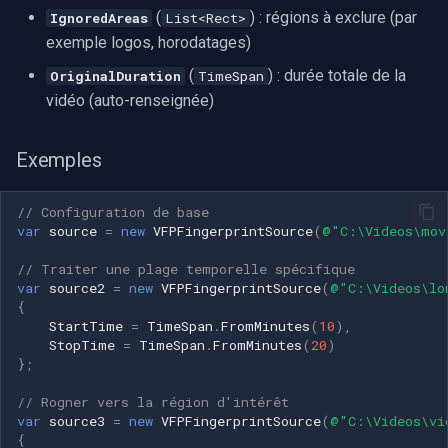
(
) : régions à exclure (par
IgnoredAreas
List<Rect>
exemple logos, horodatages)
(
) : durée totale de la
OriginalDuration
TimeSpan
vidéo (auto-renseignée)
Exemples
// Configuration de base
var
source
=
new
VFPFingerprintSource
(
@"C:\Videos\mov
// Traiter une plage temporelle spécifique
var
source2
=
new
VFPFingerprintSource
(
@"C:\Videos\lo
{
StartTime
=
TimeSpan
.
FromMinutes
(
10
),
StopTime
=
TimeSpan
.
FromMinutes
(
20
)
};
// Rogner vers la région d'intérêt
var
source3
=
new
VFPFingerprintSource
(
@"C:\Videos\vi
{