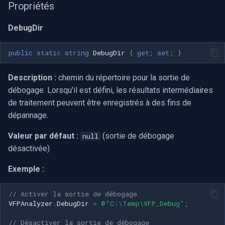
Propriétés
INSTAR
Délégués
OpenGL
DebugDir
Zmodo
VFPProgressCallback
AWS
public
static
string
DebugDir
{
get
;
set
;
}
Arecont Vision
VFPErrorCallback
Spécifique à Windows
Description :
chemin du répertoire pour la sortie de
JVC
débogage. Lorsqu'il est défini, les résultats intermédiaires
Spécifique à Linux
de traitement peuvent être enregistrés à des fins de
Toshiba
dépannage.
Spécifique à Apple
LG
Valeur par défaut :
(sortie de débogage
null
désactivée)
Linksys
Exemple :
LTS
// Activer la sortie de débogage
VFPAnalyzer
.
DebugDir
=
@"C:\Temp\VFP_Debug"
;
Q-See
// Désactiver la sortie de débogage