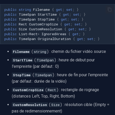
public
string
Filename
{
get
;
set
;
}
public
TimeSpan
StartTime
{
get
;
set
;
}
public
TimeSpan
StopTime
{
get
;
set
;
}
public
Rect
CustomCropSize
{
get
;
set
;
}
public
Size
CustomResolution
{
get
;
set
;
}
public
List
<
Rect
>
IgnoredAreas
{
get
;
}
public
TimeSpan
OriginalDuration
{
get
;
set
;
}
(
) : chemin du fichier vidéo source
Filename
string
(
) : heure de début pour
StartTime
TimeSpan
l'empreinte (par défaut : 0)
(
) : heure de fin pour l'empreinte
StopTime
TimeSpan
(par défaut : durée de la vidéo)
(
) : rectangle de rognage
CustomCropSize
Rect
(distances Left, Top, Right, Bottom)
(
) : résolution cible (Empty =
CustomResolution
Size
pas de redimensionnement)