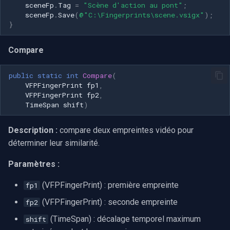
sceneFp
.
Tag
=
"Scène d'action au pont"
;
sceneFp
.
Save
(
@"C:\Fingerprints\scene.vsigx"
);
}
Compare
public
static
int
Compare
(
VFPFingerPrint
fp1
,
VFPFingerPrint
fp2
,
TimeSpan
shift
)
Description :
compare deux empreintes vidéo pour
déterminer leur similarité.
Paramètres :
(VFPFingerPrint) : première empreinte
fp1
(VFPFingerPrint) : seconde empreinte
fp2
(TimeSpan) : décalage temporel maximum
shift