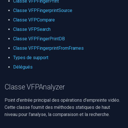
Classe VFPFingerPrint
Classe VFPFingerPrintDB
Serveur RTSP
Pelco
Capture vidéo (WMV)
c
Classe VFPFingerprintSource
Classe VFPCompare
h
Propriétés
Compositeur de vidéo en
Swann
Crossbar d'entrée vidéo
direct
Classe VFPSearch
e
Méthodes
GeoVision
Moteur de rendu vidéo
Classe VFPFingerPrintDB
Pont
Classe VFPFingerprintFromFrames
Classe
ACTi
Installation
VFPFingerprintFromFrames
ElevenLabs
Types de support
Canon
Délégués
Constructeur
Spécial
Cisco
Méthodes
Decklink
Classe VFPAnalyzer
Grandstream
Types de support
NVIDIA
Point d'entrée principal des opérations d'empreinte vidéo.
FLIR / Teledyne
Cette classe fournit des méthodes statiques de haut
VFPCompareData
AMA
niveau pour l'analyse, la comparaison et la recherche.
Milesight
VFPSearchData
OpenCV