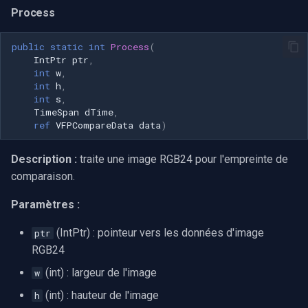
Process
public
static
int
Process
(
IntPtr
ptr
,
int
w
,
int
h
,
int
s
,
TimeSpan
dTime
,
ref
VFPCompareData
data
)
Description :
traite une image RGB24 pour l'empreinte de
comparaison.
Paramètres :
(IntPtr) : pointeur vers les données d'image
ptr
RGB24
(int) : largeur de l'image
w
(int) : hauteur de l'image
h