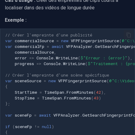
Cas d'usage :
créer des empreintes de clips courts à
localiser dans des vidéos de longue durée
Exemple :
// Créer l'empreinte d'une publicité
var
commercialSource
=
new
VFPFingerprintSource
(
@"C:\
var
commercialFp
=
await
VFPAnalyzer
.
GetSearchFingerp
commercialSource
,
error
=>
Console
.
WriteLine
(
$"Erreur : {error}"
),
progress
=>
Console
.
WriteLine
(
$"Traitement : {pro
// Créer l'empreinte d'une scène spécifique
var
sceneSource
=
new
VFPFingerprintSource
(
@"C:\Video
{
StartTime
=
TimeSpan
.
FromMinutes
(
42
),
StopTime
=
TimeSpan
.
FromMinutes
(
43
)
};
var
sceneFp
=
await
VFPAnalyzer
.
GetSearchFingerprintF
if
(
sceneFp
!=
null
)
{