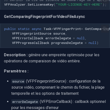
CP Plus
VFPAnalyzer
.
SetLicenseKey
(
"YOUR-LICENSE-KEY-HERE"
);
Sanyo
GetComparingFingerprintForVideoFileAsync
BrickCom
public
static
async
Task
<
VFPFingerPrint
>
GetComparing
VFPFingerprintSource
source
,
Edimax
VFPErrorCallback
errorDelegate
=
null
,
VFPProgressCallback
progressDelegate
=
null
)
Uniview (UNV)
Description :
génère une empreinte optimisée pour les
Hanwha Vision
opérations de comparaison de vidéo entière.
Paramètres :
Tiandy
(VFPFingerprintSource) : configuration de la
source
EZVIZ
source vidéo, comprenant le chemin du fichier, la plage
temporelle et les options de traitement
Wisenet
(VFPErrorCallback) : callback optionnel
errorDelegate
pour les messages d'erreur
Annke