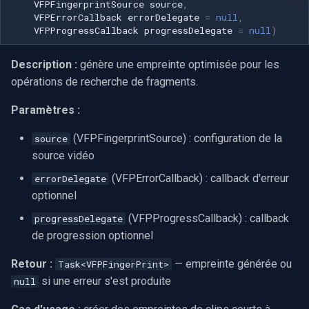
VFPFingerprintSource
source
,
VFPErrorCallback
errorDelegate
=
null
,
VFPProgressCallback
progressDelegate
=
null
)
Description :
génère une empreinte optimisée pour les
opérations de recherche de fragments.
Paramètres :
(VFPFingerprintSource) : configuration de la
source
source vidéo
(VFPErrorCallback) : callback d'erreur
errorDelegate
optionnel
(VFPProgressCallback) : callback
progressDelegate
de progression optionnel
Retour :
— empreinte générée ou
Task<VFPFingerPrint>
si une erreur s'est produite
null