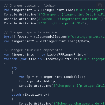
// Charger depuis un fichier
var
fingerprint
=
VFPFingerPrint
.
Load
(
@"C:\Fingerprin
Console
.
WriteLine
(
$"Chargée : {fingerprint.OriginalFi
Console
.
WriteLine
(
$"Durée : {fingerprint.Duration}"
);
Console
.
WriteLine
(
$"ID : {fingerprint.ID}"
);
// Charger depuis la mémoire
byte
[]
fpData
=
File
.
ReadAllBytes
(
@"C:\Fingerprints\v
var
fingerprint2
=
VFPFingerPrint
.
Load
(
fpData
);
// Charger plusieurs empreintes
var
fingerprints
=
new
List
<
VFPFingerPrint
>
();
foreach
(
var
file
in
Directory
.
GetFiles
(
@"C:\Fingerpr
{
try
{
var
fp
=
VFPFingerPrint
.
Load
(
file
);
fingerprints
.
Add
(
fp
);
Console
.
WriteLine
(
$"Chargée : {fp.OriginalFil
}
catch
(
Exception
ex
)
{
Console
.
WriteLine
(
$"Échec du chargement de {f