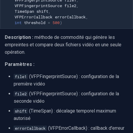
VFPFingerprintSource
file2
,
TimeSpan
shift
,
VFPErrorCallback
errorCallback
,
int
threshold
=
500
)
Description :
méthode de commodité qui génère les
empreintes et compare deux fichiers vidéo en une seule
opération.
Paramètres :
(VFPFingerprintSource) : configuration de la
file1
première vidéo
(VFPFingerprintSource) : configuration de la
file2
seconde vidéo
(TimeSpan) : décalage temporel maximum
shift
autorisé
(VFPErrorCallback) : callback d'erreur
errorCallback