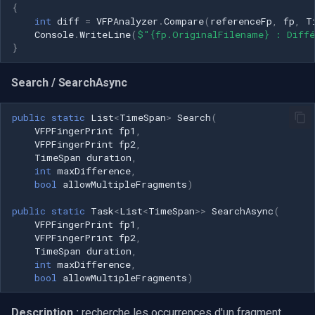
{
int
diff
=
VFPAnalyzer
.
Compare
(
referenceFp
,
fp
,
T
Console
.
WriteLine
(
$"{fp.OriginalFilename} : Diffé
}
Search / SearchAsync
public
static
List
<
TimeSpan
>
Search
(
VFPFingerPrint
fp1
,
VFPFingerPrint
fp2
,
TimeSpan
duration
,
int
maxDifference
,
bool
allowMultipleFragments
)
public
static
Task
<
List
<
TimeSpan
>>
SearchAsync
(
VFPFingerPrint
fp1
,
VFPFingerPrint
fp2
,
TimeSpan
duration
,
int
maxDifference
,
bool
allowMultipleFragments
)
Description :
recherche les occurrences d'un fragment