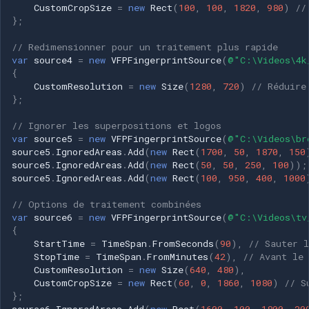
CustomCropSize
=
new
Rect
(
100
,
100
,
1820
,
980
)
//
};
// Redimensionner pour un traitement plus rapide
var
source4
=
new
VFPFingerprintSource
(
@"C:\Videos\4k
{
CustomResolution
=
new
Size
(
1280
,
720
)
// Réduire
};
// Ignorer les superpositions et logos
var
source5
=
new
VFPFingerprintSource
(
@"C:\Videos\br
source5
.
IgnoredAreas
.
Add
(
new
Rect
(
1700
,
50
,
1870
,
150
source5
.
IgnoredAreas
.
Add
(
new
Rect
(
50
,
50
,
250
,
100
));
source5
.
IgnoredAreas
.
Add
(
new
Rect
(
100
,
950
,
400
,
1000
// Options de traitement combinées
var
source6
=
new
VFPFingerprintSource
(
@"C:\Videos\tv
{
StartTime
=
TimeSpan
.
FromSeconds
(
90
),
// Sauter l
StopTime
=
TimeSpan
.
FromMinutes
(
42
),
// Avant le 
CustomResolution
=
new
Size
(
640
,
480
),
CustomCropSize
=
new
Rect
(
60
,
0
,
1860
,
1080
)
// S
};
source6
.
IgnoredAreas
.
Add
(
new
Rect
(
1600
,
100
,
1800
,
20