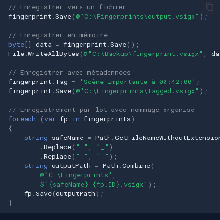
// Enregistrer vers un fichier
fingerprint
.
Save
(
@"C:\Fingerprints\output.vsigx"
);
// Enregistrer en mémoire
byte
[]
data
=
fingerprint
.
Save
();
File
.
WriteAllBytes
(
@"C:\Backup\fingerprint.vsigx"
,
da
// Enregistrer avec métadonnées
fingerprint
.
Tag
=
"Scène importante à 00:42:00"
;
fingerprint
.
Save
(
@"C:\Fingerprints\tagged.vsigx"
);
// Enregistrement par lot avec nommage organisé
foreach
(
var
fp
in
fingerprints
)
{
string
safeName
=
Path
.
GetFileNameWithoutExtensio
.
Replace
(
" "
,
"_"
)
.
Replace
(
"."
,
"_"
);
string
outputPath
=
Path
.
Combine
(
@"C:\Fingerprints"
,
$"{safeName}_{fp.ID}.vsigx"
);
fp
.
Save
(
outputPath
);
}