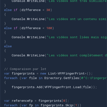
Console
.
WriteLine
(
"Les vidéos sont très similaire
}
else
if
(
difference
<
30
)
{
Console
.
WriteLine
(
"Les vidéos ont un contenu simi
}
else
if
(
difference
<
100
)
{
Console
.
WriteLine
(
"Les vidéos sont liées mais sig
}
else
{
Console
.
WriteLine
(
"Les vidéos sont complètement d
}
// Comparaison par lot
var
fingerprints
=
new
List
<
VFPFingerPrint
>
();
foreach
(
var
file
in
Directory
.
GetFiles
(
@"C:\Fingerpr
{
fingerprints
.
Add
(
VFPFingerPrint
.
Load
(
file
));
}
var
referenceFp
=
fingerprints
[
0
];
foreach
(
var
fp
in
fingerprints
.
Skip
(
1
))