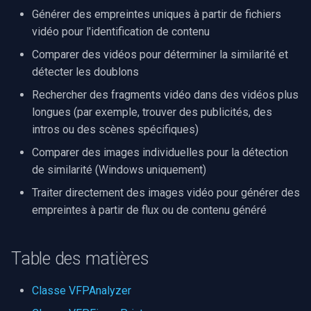
i
Générer des empreintes uniques à partir de fichiers
Video Edit SDK
MMT Live
Filtres source FFmpeg
Méthodes
Effets audio
Sources vidéo
Traitement audio
Ubiquiti
Syntonisation radio FM/TV
vidéo pour l'identification de contenu
o
Comparer des vidéos pour déterminer la similarité et
Video Edit SDK FFmpeg
Classe VFPFingerprintSource
IA
Guides
Encodeurs vidéo
Foscam
Réglages matériels
n
détecter les doublons
d
Déploiement
Constructeur
Unity
Tutoriels vidéo
Décodeurs vidéo
TP-Link
Capture MPEG-2
Rechercher des fragments vidéo dans des vidéos plus
e
longues (par exemple, trouver des publicités, des
Configuration requise
Propriétés
Utilisation du serveur MCP
Vision par ordinateur
Encodeurs audio
Vivotek
Diffusion réseau (WMV)
intros ou des scènes spécifiques)
l
Comparer des images individuelles pour la détection
Matrice des plateformes
Exemples
Extraits de code
Logiciels tiers
Visualiseurs audio
Panasonic / i-PRO
Redimensionner/rogner
a
de similarité (Windows uniquement)
r
Migration from v15
Classe VFPCompare
Envoi des journaux
Détection de mouvement
Puits
Sony
Capture d'écran
Traiter directement des images vidéo pour générer des
empreintes à partir de flux ou de contenu généré
e
Journal des modifications
Méthodes
Déploiement
Sorties
Lorex
Sources vidéo/audio
c
Table des matières
Guides des marques de
Classe VFPSearch
MAUI
Analyseurs
D-Link
Capture vidéo (AVI)
h
caméras
e
Classe VFPAnalyzer
Méthodes
Démultiplexeurs
Honeywell
Capture vidéo (DV)
r