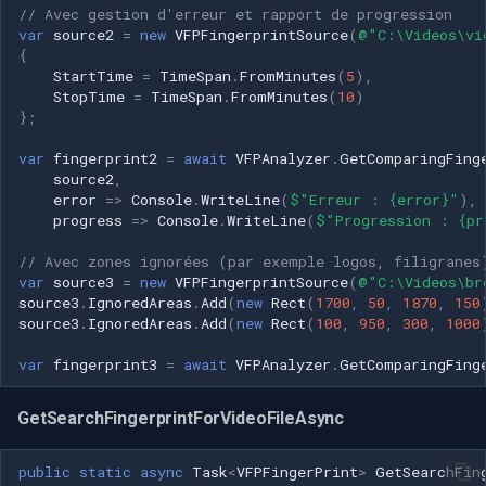
// Avec gestion d'erreur et rapport de progression
var
source2
=
new
VFPFingerprintSource
(
@"C:\Videos\vi
{
StartTime
=
TimeSpan
.
FromMinutes
(
5
),
StopTime
=
TimeSpan
.
FromMinutes
(
10
)
};
var
fingerprint2
=
await
VFPAnalyzer
.
GetComparingFing
source2
,
error
=>
Console
.
WriteLine
(
$"Erreur : {error}"
),
progress
=>
Console
.
WriteLine
(
$"Progression : {pr
// Avec zones ignorées (par exemple logos, filigranes
var
source3
=
new
VFPFingerprintSource
(
@"C:\Videos\br
source3
.
IgnoredAreas
.
Add
(
new
Rect
(
1700
,
50
,
1870
,
150
source3
.
IgnoredAreas
.
Add
(
new
Rect
(
100
,
950
,
300
,
1000
var
fingerprint3
=
await
VFPAnalyzer
.
GetComparingFing
GetSearchFingerprintForVideoFileAsync
public
static
async
Task
<
VFPFingerPrint
>
GetSearchFin