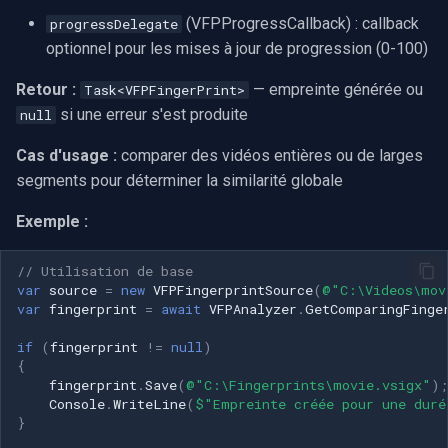
(VFPProgressCallback) : callback
progressDelegate
Imou
optionnel pour les mises à jour de progression (0-100)
Retour :
— empreinte générée ou
Task<VFPFingerPrint>
Wyze
si une erreur s'est produite
null
Aqara
Cas d'usage :
comparer des vidéos entières ou de larges
segments pour déterminer la similarité globale
Verkada
Exemple :
Rhombus
// Utilisation de base
Arlo
var
source
=
new
VFPFingerprintSource
(
@"C:\Videos\mov
var
fingerprint
=
await
VFPAnalyzer
.
GetComparingFinge
Eufy Security
if
(
fingerprint
!=
null
)
{
fingerprint
.
Save
(
@"C:\Fingerprints\movie.vsigx"
);
Tenda
Console
.
WriteLine
(
$"Empreinte créée pour une duré
}
Mercusys