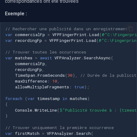
correspondances ont été trouvées
Exemple :
// Rechercher une publicité dans un enregistrement
var
commercialFp
=
VFPFingerPrint
.
Load
(
@"C:\Fingerpri
var
recordingFp
=
VFPFingerPrint
.
Load
(
@"C:\Fingerprin
// Trouver toutes les occurrences
var
matches
=
await
VFPAnalyzer
.
SearchAsync
(
commercialFp
,
recordingFp
,
TimeSpan
.
FromSeconds
(
30
),
// Durée de la publicit
maxDifference
:
10
,
allowMultipleFragments
:
true
);
foreach
(
var
timestamp
in
matches
)
{
Console
.
WriteLine
(
$"Publicité trouvée à : {times
}
// Trouver uniquement la première occurrence
var
firstMatch
=
VFPAnalyzer
.
Search
(