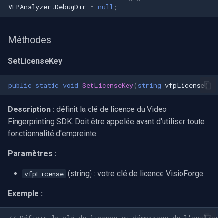
Speco Technologies
VFPAnalyzer
.
DebugDir
=
null
;
EverFocus
Méthodes
ABUS
SetLicenseKey
Basler
public
static
void
SetLicenseKey
(
string
vfpLicense
)
Mobotix
Description :
définit la clé de licence du Video
Fingerprinting SDK. Doit être appelée avant d'utiliser toute
Avigilon
fonctionnalité d'empreinte.
AVTech
Paramètres :
LILIN
(string) : votre clé de licence VisioForge
vfpLicense
Exemple :
Zavio
// Définir la clé de licence au démarrage de l'applic