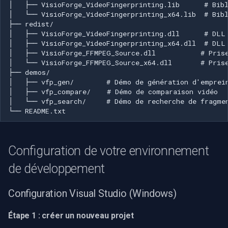
vfp_compare —
Speco Technologies
comparaison vidéo
EverFocus
vfp_search — recherche de
fragment
ABUS
Support et ressources
Basler
Obtenir de l'aide
Mobotix
Signaler des problèmes
Avigilon
Configuration de votre environnement
Conclusion
AVTech
de développement
LILIN
Configuration Visual Studio (Windows)
Zavio
Étape 1 : créer un nouveau projet