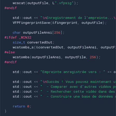
wcscat
(
outputFile
,
L
".vfpsig"
);
#endif
std
::
cout
<<
"
\n
Enregistrement de l'empreinte...
\
VFPFingerprintSave
(
&
fingerprint
,
outputFile
);
char
outputFileAnsi
[
256
];
#ifdef _WIN32
size_t
convertedOut
;
wcstombs_s
(
&
convertedOut
,
outputFileAnsi
,
outputF
#else
wcstombs
(
outputFileAnsi
,
outputFile
,
256
);
#endif
std
::
cout
<<
"Empreinte enregistrée vers : "
<<
o
std
::
cout
<<
"
\n
Succès ! Vous pouvez maintenant u
std
::
cout
<<
"  - Comparer avec d'autres vidéos p
std
::
cout
<<
"  - Rechercher cette vidéo dans des
std
::
cout
<<
"  - Construire une base de données 
return
0
;
}