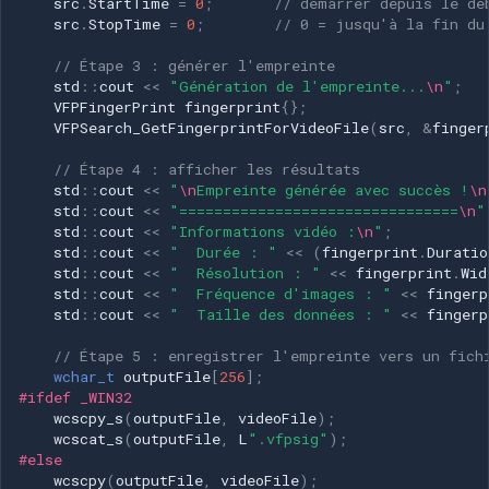
src
.
StartTime
=
0
;
// démarrer depuis le dé
src
.
StopTime
=
0
;
// 0 = jusqu'à la fin du
// Étape 3 : générer l'empreinte
std
::
cout
<<
"Génération de l'empreinte...
\n
"
;
VFPFingerPrint
fingerprint
{};
VFPSearch_GetFingerprintForVideoFile
(
src
,
&
finger
// Étape 4 : afficher les résultats
std
::
cout
<<
"
\n
Empreinte générée avec succès !
\n
std
::
cout
<<
"================================
\n
"
std
::
cout
<<
"Informations vidéo :
\n
"
;
std
::
cout
<<
"  Durée : "
<<
(
fingerprint
.
Duratio
std
::
cout
<<
"  Résolution : "
<<
fingerprint
.
Wid
std
::
cout
<<
"  Fréquence d'images : "
<<
fingerp
std
::
cout
<<
"  Taille des données : "
<<
fingerp
// Étape 5 : enregistrer l'empreinte vers un fich
wchar_t
outputFile
[
256
];
#ifdef _WIN32
wcscpy_s
(
outputFile
,
videoFile
);
wcscat_s
(
outputFile
,
L
".vfpsig"
);
#else
wcscpy
(
outputFile
,
videoFile
);