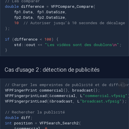
// Les comparer
double
difference
=
VFPCompare_Compare
(
fp1
.
Data
,
fp1
.
DataSize
,
fp2
.
Data
,
fp2
.
DataSize
,
10
// Autoriser jusqu'à 10 secondes de décalage
);
if
(
difference
<
100
)
{
std
::
cout
<<
"Les vidéos sont des doublons
\n
"
;
}
Cas d'usage 2 : détection de publicités
// Charger les empreintes de publicité et de diffusio
VFPFingerPrint
commercial
{},
broadcast
{};
VFPFingerprintLoad
(
&
commercial
,
L
"commercial.vfpsig"
VFPFingerprintLoad
(
&
broadcast
,
L
"broadcast.vfpsig"
);
// Rechercher la publicité
double
diff
;
int
position
=
VFPSearch_Search2
(
&
commercial
,
0
,