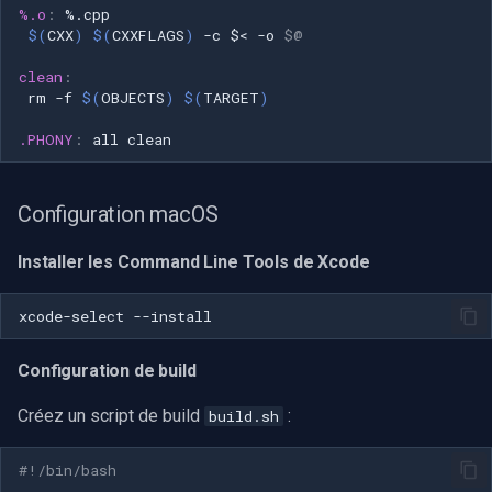
%.o
:
%.
cpp
$(
CXX
)
$(
CXXFLAGS
)
-c
$<
-o
$@
clean
:
rm
-f
$(
OBJECTS
)
$(
TARGET
)
.PHONY
:
all
clean
Configuration macOS
Installer les Command Line Tools de Xcode
xcode-select
Configuration de build
Créez un script de build
:
build.sh
#!/bin/bash