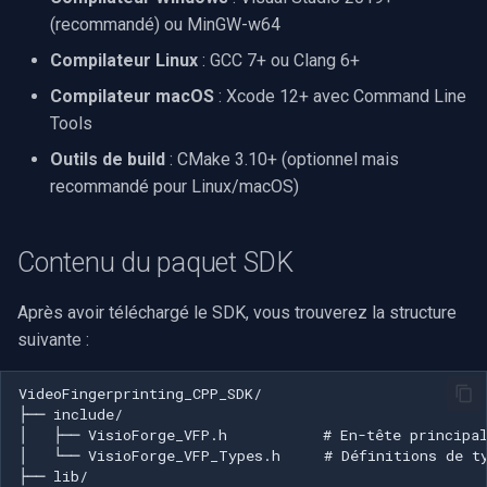
Licence commerciale
INSTAR
(recommandé) ou MinGW-w64
OpenGL
Compilateur Linux
: GCC 7+ ou Clang 6+
Dépannage
Zmodo
Compilateur macOS
: Xcode 12+ avec Command Line
AWS
Problèmes courants et
Tools
Arecont Vision
solutions
Spécifique à Windows
Outils de build
: CMake 3.10+ (optionnel mais
JVC
recommandé pour Linux/macOS)
Conseils de débogage
Spécifique à Linux
Toshiba
Étapes suivantes
Contenu du paquet SDK
Spécifique à Apple
LG
Lecture recommandée
Après avoir téléchargé le SDK, vous trouverez la structure
Linksys
suivante :
Projets d'exemple
LTS
vfp_gen — génération
d'empreinte
Q-See