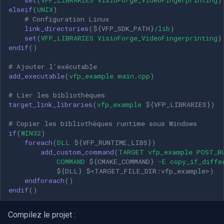
elseif
(
UNIX
)
# Configuration Linux
link_directories
(
${
VFP_SDK_PATH
}
/lib
)
set
(
VFP_LIBRARIES
VisioForge_VideoFingerprinting
)
endif
()
# Ajouter l'exécutable
add_executable
(
vfp_example
main.cpp
)
# Lier les bibliothèques
target_link_libraries
(
vfp_example
${
VFP_LIBRARIES
}
)
# Copier les bibliothèques runtime sous Windows
if
(
WIN32
)
foreach
(
DLL
${
VFP_RUNTIME_LIBS
}
)
add_custom_command
(
TARGET
vfp_example
POST_B
COMMAND
${
CMAKE_COMMAND
}
-E
copy_if_diffe
${
DLL
}
$<
TARGET_FILE_DIR:vfp_example
>
)
endforeach
()
endif
()
Compilez le projet :