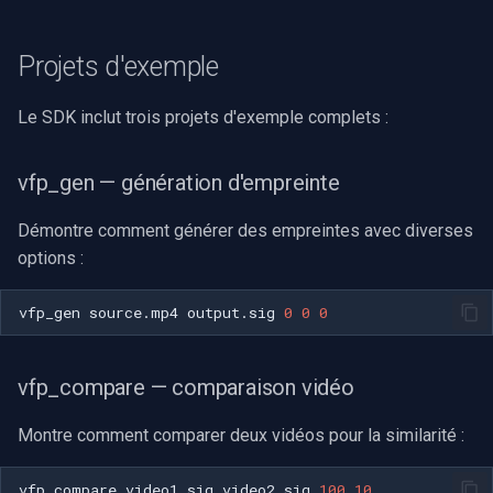
Projets d'exemple
Le SDK inclut trois projets d'exemple complets :
vfp_gen — génération d'empreinte
Démontre comment générer des empreintes avec diverses
options :
vfp_gen
source.mp4
output.sig
0
0
0
vfp_compare — comparaison vidéo
Montre comment comparer deux vidéos pour la similarité :
vfp_compare
video1.sig
video2.sig
100
10