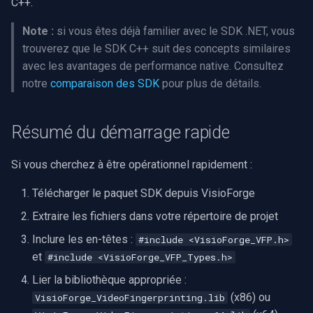
C++.
i
Configuration Visual Studio
Video Edit SDK
Filtres source FFmpeg
Effets audio
Sources vidéo
Traitement audio
Ubiquiti
MMT Live
Syntonisation radio FM/TV
Note :
si vous êtes déjà familier avec le SDK .NET, vous
o
(Windows)
trouverez que le SDK C++ suit des concepts similaires
Video Edit SDK FFmpeg
IA
Guides
Encodeurs vidéo
Foscam
Réglages matériels
n
avec les avantages de performance native. Consultez
Configuration CMake
notre
comparaison des SDK
pour plus de détails.
d
(multiplateforme)
Déploiement
Unity
Tutoriels vidéo
Décodeurs vidéo
TP-Link
Capture MPEG-2
e
Configuration Linux
Configuration requise
Utilisation du serveur MCP
Vision par ordinateur
Encodeurs audio
Vivotek
Diffusion réseau (WMV)
Résumé du démarrage rapide
l
Configuration macOS
Matrice des plateformes
Extraits de code
Logiciels tiers
Visualiseurs audio
Panasonic / i-PRO
Redimensionner/rogner
a
Si vous cherchez à être opérationnel rapidement :
r
Votre première application
Migration from v15
Envoi des journaux
Détection de mouvement
Puits
Sony
Capture d'écran
Télécharger le paquet SDK depuis VisioForge
e
Extraire les fichiers dans votre répertoire de projet
Étape 1 : créer main.cpp
Journal des modifications
Déploiement
Sorties
Lorex
Sources vidéo/audio
c
Inclure les en-têtes :
#include <VisioForge_VFP.h>
et
#include <VisioForge_VFP_Types.h>
Étape 2 : compiler et
Guides des marques de
MAUI
Analyseurs
D-Link
Capture vidéo (AVI)
h
exécuter
caméras
Lier la bibliothèque appropriée :
e
Démultiplexeurs
Honeywell
Capture vidéo (DV)
(x86) ou
VisioForge_VideoFingerprinting.lib
Comprendre les types
r