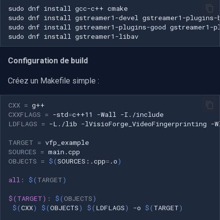
sudo
dnf
install
gcc-c++
sudo
dnf
install
gstreamer1-devel
sudo
dnf
install
gstreamer1-plugins-good
sudo
dnf
install
Configuration de build
Créez un Makefile simple :
CXX
=
CXXFLAGS
=
-std
=
c++11
-Wall
LDFLAGS
=
-L./lib
-lVisioForge_VideoFingerprinting
-W
TARGET
=
SOURCES
=
OBJECTS
=
$(
SOURCES:.cpp
=
.o
)
all
:
$(
TARGET
)
$(TARGET)
:
$(
OBJECTS
)
$(
CXX
)
$(
OBJECTS
)
$(
LDFLAGS
)
-o
$(
TARGET
)