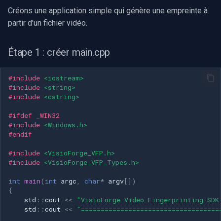
Créons une application simple qui génère une empreinte à
partir d'un fichier vidéo.
Étape 1 : créer main.cpp
#include
<iostream>
#include
<string>
#include
<cstring>
#ifdef _WIN32
#include
<Windows.h>
#endif
#include
<VisioForge_VFP.h>
#include
<VisioForge_VFP_Types.h>
int
main
(
int
argc
,
char
*
argv
[])
{
std
::
cout
<<
"VisioForge Video Fingerprinting SDK
std
::
cout
<<
"===================================