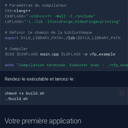
# Paramètres du compilateur
CXX
=
CXXFLAGS
=
"-std=c++11 -Wall -I./include"
LDFLAGS
=
"-L./lib -lVisioForge_VideoFingerprinting"
# Définir le chemin de la bibliothèque
export
DYLD_LIBRARY_PATH
=
./lib:
$DYLD_LIBRARY_PATH
# Compiler
$CXX
$CXXFLAGS
main.cpp
$LDFLAGS
-o
echo
"Compilation terminée. Exécuter avec : ./vfp_exa
Rendez-le exécutable et lancez-le :
chmod
+x
Votre première application