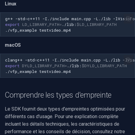
Linux
g++
-std
=
c++11
-I./include
main.cpp
-L./lib
-lVisioFo
export
LD_LIBRARY_PATH
=
./lib:
$LD_LIBRARY_PATH
./vfp_example
macOS
clang++
-std
=
c++11
-I./include
main.cpp
-L./lib
-lVis
export
DYLD_LIBRARY_PATH
=
./lib:
$DYLD_LIBRARY_PATH
./vfp_example
Comprendre les types d'empreinte
Le SDK fournit deux types d'empreintes optimisées pour
différents cas d'usage. Pour une explication complète
incluant les détails techniques, les caractéristiques de
performance et les conseils de décision, consultez notre