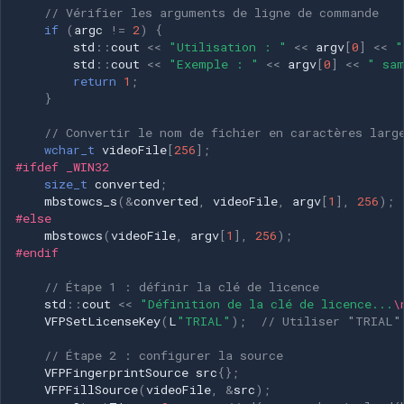
// Vérifier les arguments de ligne de commande
if
(
argc
!=
2
)
{
std
::
cout
<<
"Utilisation : "
<<
argv
[
0
]
<<
"
std
::
cout
<<
"Exemple : "
<<
argv
[
0
]
<<
" sa
return
1
;
}
// Convertir le nom de fichier en caractères larg
wchar_t
videoFile
[
256
];
#ifdef _WIN32
size_t
converted
;
mbstowcs_s
(
&
converted
,
videoFile
,
argv
[
1
],
256
);
#else
mbstowcs
(
videoFile
,
argv
[
1
],
256
);
#endif
// Étape 1 : définir la clé de licence
std
::
cout
<<
"Définition de la clé de licence...
\
VFPSetLicenseKey
(
L
"TRIAL"
);
// Utiliser "TRIAL"
// Étape 2 : configurer la source
VFPFingerprintSource
src
{};
VFPFillSource
(
videoFile
,
&
src
);