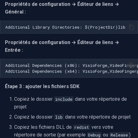
Propriétés de configuration → Éditeur de liens →
Général :
Imou
Wyze
Propriétés de configuration → Éditeur de liens →
Aqara
Entrée :
Verkada
Rhombus
Étape 3 : ajouter les fichiers SDK
Arlo
Copiez le dossier
dans votre répertoire de
include
Eufy Security
projet
Copiez le dossier
dans votre répertoire de projet
lib
Tenda
Copiez les fichiers DLL de
vers votre
redist
Mercusys
répertoire de sortie (par exemple
ou
)
Debug
Release