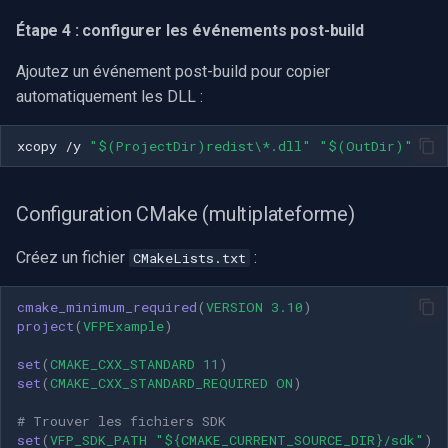
Étape 4 : configurer les événements post-build
Ajoutez un événement post-build pour copier
automatiquement les DLL :
xcopy /y 
"$(ProjectDir)redist\*.dll"
"$(OutDir)"
Configuration CMake (multiplateforme)
Créez un fichier
:
CMakeLists.txt
cmake_minimum_required
(
VERSION
3.10
)
project
(
VFPExample
)
set
(
CMAKE_CXX_STANDARD
11
)
set
(
CMAKE_CXX_STANDARD_REQUIRED
ON
)
# Trouver les fichiers SDK
set
(
VFP_SDK_PATH
"${CMAKE_CURRENT_SOURCE_DIR}/sdk"
)