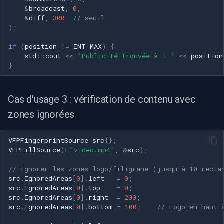
&
broadcast
,
0
,
&
diff
,
300
// seuil
);
if
(
position
!=
INT_MAX
)
{
std
::
cout
<<
"Publicité trouvée à : "
<<
position
}
Cas d'usage 3 : vérification de contenu avec
zones ignorées
VFPFingerprintSource
src
{};
VFPFillSource
(
L
"video.mp4"
,
&
src
);
// Ignorer les zones logo/filigrane (jusqu'à 10 recta
src
.
IgnoredAreas
[
0
].
left
=
0
;
src
.
IgnoredAreas
[
0
].
top
=
0
;
src
.
IgnoredAreas
[
0
].
right
=
200
;
src
.
IgnoredAreas
[
0
].
bottom
=
100
;
// Logo en haut 