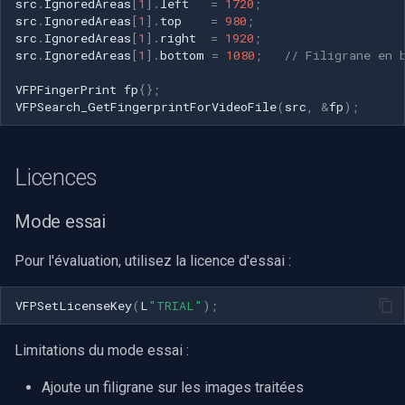
src
.
IgnoredAreas
[
1
].
left
=
1720
;
src
.
IgnoredAreas
[
1
].
top
=
980
;
src
.
IgnoredAreas
[
1
].
right
=
1920
;
src
.
IgnoredAreas
[
1
].
bottom
=
1080
;
// Filigrane en 
VFPFingerPrint
fp
{};
VFPSearch_GetFingerprintForVideoFile
(
src
,
&
fp
);
Licences
Mode essai
Pour l'évaluation, utilisez la licence d'essai :
VFPSetLicenseKey
(
L
"TRIAL"
);
Limitations du mode essai :
Ajoute un filigrane sur les images traitées