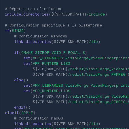
# Répertoires d'inclusion
include_directories
(
${
VFP_SDK_PATH
}
/include
)
# Configuration spécifique à la plateforme
if
(
WIN32
)
# Configuration Windows
link_directories
(
${
VFP_SDK_PATH
}
/lib
)
if
(
CMAKE_SIZEOF_VOID_P
EQUAL
8
)
set
(
VFP_LIBRARIES
VisioForge_VideoFingerprint
set
(
VFP_RUNTIME_LIBS
${
VFP_SDK_PATH
}
/redist/VisioForge_VideoFi
${
VFP_SDK_PATH
}
/redist/VisioForge_FFMPEG_
else
()
set
(
VFP_LIBRARIES
VisioForge_VideoFingerprint
set
(
VFP_RUNTIME_LIBS
${
VFP_SDK_PATH
}
/redist/VisioForge_VideoFi
${
VFP_SDK_PATH
}
/redist/VisioForge_FFMPEG_
endif
()
elseif
(
APPLE
)
# Configuration macOS
link_directories
(
${
VFP_SDK_PATH
}
/lib
)
set
(
VFP_LIBRARIES
VisioForge_VideoFingerprinting
)